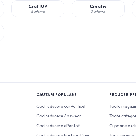
CraftUP
Creativ
6
oferte
2
oferte
CAUTARI POPULARE
REDUCERIPR
Cod reducere carVertical
Toate magazi
Cod reducere Answear
Toate categor
Cod reducere ePantofi
Cupoane excl
Cod reducere Fashion Days
Top cupoane