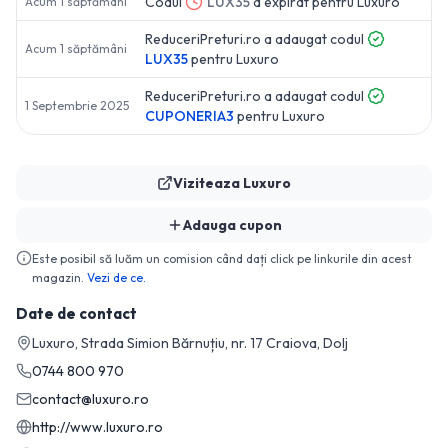
Codul
LUX35
a expirat pentru
Luxuro
Acum 1 săptămâni
ReduceriPreturi.ro a adaugat codul
Acum 1 săptămâni
LUX35
pentru
Luxuro
ReduceriPreturi.ro a adaugat codul
1 Septembrie 2025
CUPONERIA3
pentru
Luxuro
Viziteaza
Luxuro
Adauga cupon
Este posibil să luăm un comision când dați click pe linkurile din acest
magazin.
Vezi de ce.
Date de contact
Luxuro, Strada Simion Bărnuțiu, nr. 17 Craiova, Dolj
0744 800 970
contact@luxuro.ro
http://www.luxuro.ro