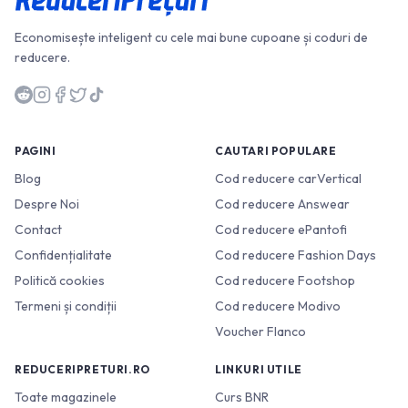
Economisește inteligent cu cele mai bune cupoane și coduri de
reducere.
PAGINI
CAUTARI POPULARE
Blog
Cod reducere carVertical
Despre Noi
Cod reducere Answear
Contact
Cod reducere ePantofi
Confidențialitate
Cod reducere Fashion Days
Politică cookies
Cod reducere Footshop
Termeni și condiții
Cod reducere Modivo
Voucher Flanco
REDUCERIPRETURI.RO
LINKURI UTILE
Toate magazinele
Curs BNR