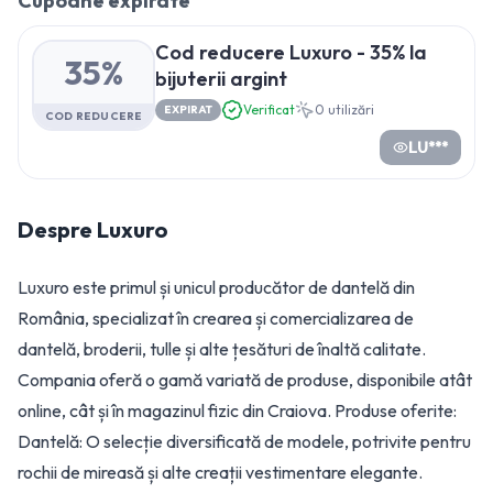
Cupoane expirate
Cod reducere Luxuro - 35% la
35%
bijuterii argint
Verificat
0
utilizări
EXPIRAT
COD REDUCERE
LU***
Despre
Luxuro
Luxuro este primul și unicul producător de dantelă din
România, specializat în crearea și comercializarea de
dantelă, broderii, tulle și alte țesături de înaltă calitate.
Compania oferă o gamă variată de produse, disponibile atât
online, cât și în magazinul fizic din Craiova. Produse oferite:
Dantelă: O selecție diversificată de modele, potrivite pentru
rochii de mireasă și alte creații vestimentare elegante.