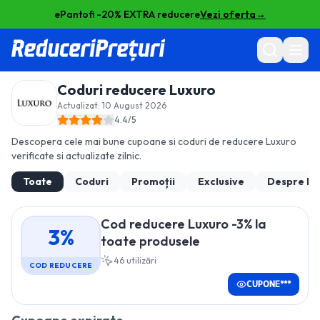
ePantofi -20% EXTRA reducere
Vezi oferta
→
Coduri reducere
Luxuro
Actualizat:
10 August 2026
4.4
/5
Descopera cele mai bune cupoane si coduri de reducere
Luxuro
verificate si actualizate zilnic.
Toate
Coduri
Promoții
Exclusive
Despre
Lu
Cod reducere Luxuro -3% la
3%
toate produsele
46
utilizări
COD REDUCERE
CUPONE***