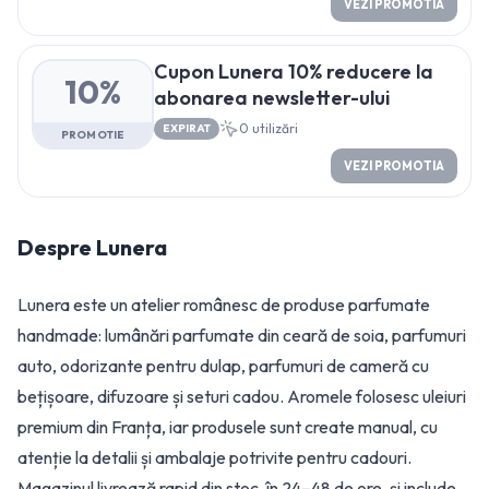
VEZI PROMOTIA
Cupon Lunera 10% reducere la
10%
abonarea newsletter-ului
0
utilizări
EXPIRAT
PROMOTIE
VEZI PROMOTIA
Despre
Lunera
Lunera este un atelier românesc de produse parfumate
handmade: lumânări parfumate din ceară de soia, parfumuri
auto, odorizante pentru dulap, parfumuri de cameră cu
bețișoare, difuzoare și seturi cadou. Aromele folosesc uleiuri
premium din Franța, iar produsele sunt create manual, cu
atenție la detalii și ambalaje potrivite pentru cadouri.
Magazinul livrează rapid din stoc, în 24–48 de ore, și include