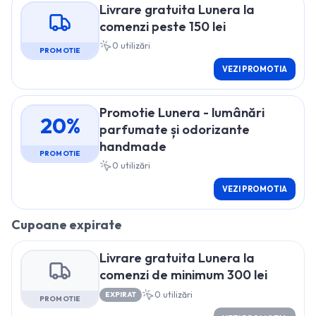
Livrare gratuita Lunera la
comenzi peste 150 lei
0
utilizări
PROMOTIE
VEZI PROMOTIA
Promotie Lunera - lumânări
20%
parfumate și odorizante
handmade
PROMOTIE
0
utilizări
VEZI PROMOTIA
Cupoane expirate
Livrare gratuita Lunera la
comenzi de minimum 300 lei
0
utilizări
EXPIRAT
PROMOTIE