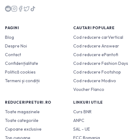
PAGINI
CAUTARI POPULARE
Blog
Cod reducere carVertical
Despre Noi
Cod reducere Answear
Contact
Cod reducere ePantofi
Confidențialitate
Cod reducere Fashion Days
Politică cookies
Cod reducere Footshop
Termeni și condiții
Cod reducere Modivo
Voucher Flanco
REDUCERIPRETURI.RO
LINKURI UTILE
Toate magazinele
Curs BNR
Toate categoriile
ANPC
Cupoane exclusive
SAL - UE
Top cupoane
ECC Romania