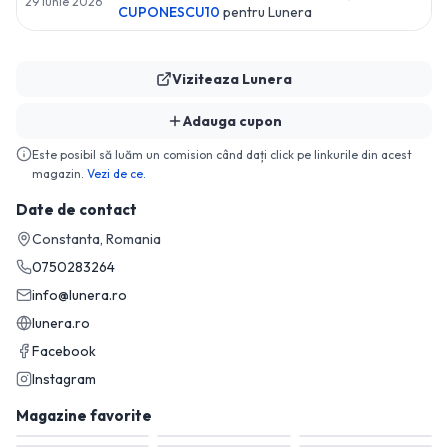
29 Iunie 2026
CUPONESCU10
pentru
Lunera
Viziteaza
Lunera
Adauga cupon
Este posibil să luăm un comision când dați click pe linkurile din acest
magazin.
Vezi de ce.
Date de contact
Constanta, Romania
0750283264
info@lunera.ro
lunera.ro
Facebook
Instagram
Magazine favorite