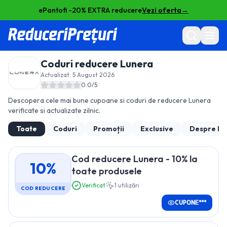
ePantofi -20% EXTRA reducere
Vezi oferta
→
Coduri reducere
Lunera
Actualizat:
5 August 2026
0.0
/5
Descopera cele mai bune cupoane si coduri de reducere
Lunera
verificate si actualizate zilnic.
Toate
Coduri
Promoții
Exclusive
Despre
Lu
Cod reducere Lunera - 10% la
10%
toate produsele
Verificat
1
utilizări
COD REDUCERE
CUPONE***