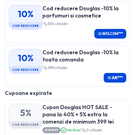
Cod reducere Douglas -10% la
10%
parfumuri si cosmetice
534
utilizări
COD REDUCERE
WELCOM***
Cod reducere Douglas -10% la
10%
toata comanda
599
utilizări
COD REDUCERE
AN***
Cupoane expirate
Cupon Douglas HOT SALE -
5%
pana la 40% + 5% extra la
comenzi de minimum 399 lei
COD REDUCERE
Verificat
0
utilizări
EXPIRAT