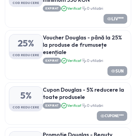
COD REDUCERE
Verificat
0
utilizări
EXPIRAT
LIV***
Voucher Douglas - până la 25%
25%
la produse de frumusețe
esențiale
COD REDUCERE
Verificat
0
utilizări
EXPIRAT
SUN
Cupon Douglas - 5% reducere la
5%
toate produsele
Verificat
0
utilizări
EXPIRAT
COD REDUCERE
CUPONE***
Promotie Douglas - Beauty