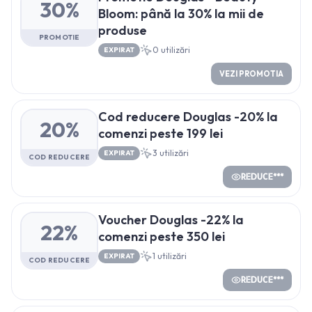
30%
Bloom: până la 30% la mii de
produse
PROMOTIE
0
utilizări
EXPIRAT
VEZI PROMOTIA
Cod reducere Douglas -20% la
20%
comenzi peste 199 lei
3
utilizări
EXPIRAT
COD REDUCERE
REDUCE***
Voucher Douglas -22% la
22%
comenzi peste 350 lei
1
utilizări
EXPIRAT
COD REDUCERE
REDUCE***