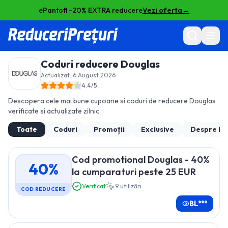
ePantofi -20% EXTRA reducere
Vezi oferta
→
Coduri reducere
Douglas
Actualizat:
6 August 2026
4.4
/5
Descopera cele mai bune cupoane si coduri de reducere
Douglas
verificate si actualizate zilnic.
Toate
Coduri
Promoții
Exclusive
Despre
Do
Cod promotional Douglas - 40%
40%
la cumparaturi peste 25 EUR
Verificat
9
utilizări
COD REDUCERE
BL***