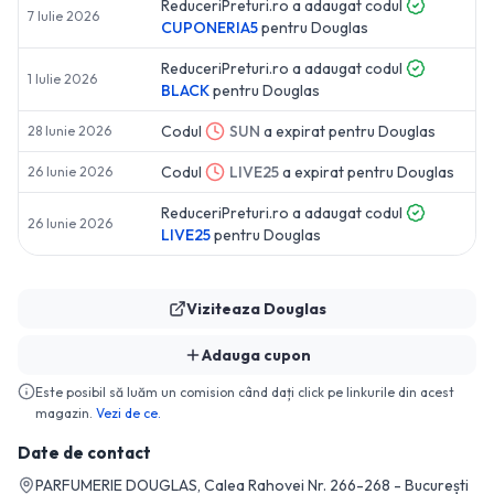
ReduceriPreturi.ro a adaugat codul
7 Iulie 2026
CUPONERIA5
pentru
Douglas
ReduceriPreturi.ro a adaugat codul
1 Iulie 2026
BLACK
pentru
Douglas
Codul
SUN
a expirat pentru
Douglas
28 Iunie 2026
Codul
LIVE25
a expirat pentru
Douglas
26 Iunie 2026
ReduceriPreturi.ro a adaugat codul
26 Iunie 2026
LIVE25
pentru
Douglas
Viziteaza
Douglas
Adauga cupon
Este posibil să luăm un comision când dați click pe linkurile din acest
magazin.
Vezi de ce.
Date de contact
PARFUMERIE DOUGLAS, Calea Rahovei Nr. 266-268 - București