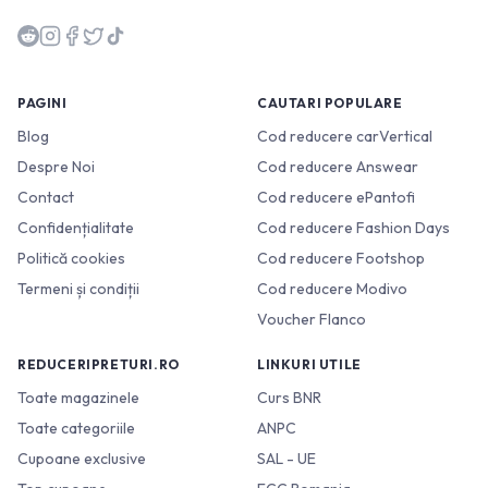
PAGINI
CAUTARI POPULARE
Blog
Cod reducere carVertical
Despre Noi
Cod reducere Answear
Contact
Cod reducere ePantofi
Confidențialitate
Cod reducere Fashion Days
Politică cookies
Cod reducere Footshop
Termeni și condiții
Cod reducere Modivo
Voucher Flanco
REDUCERIPRETURI.RO
LINKURI UTILE
Toate magazinele
Curs BNR
Toate categoriile
ANPC
Cupoane exclusive
SAL - UE