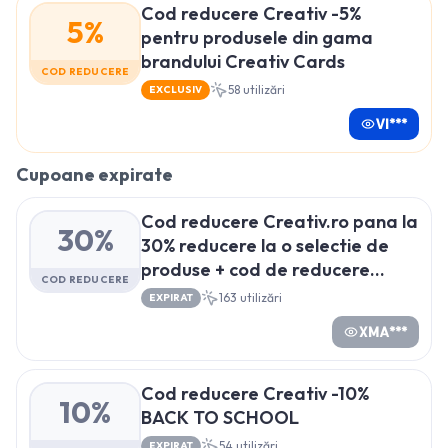
Cod reducere Creativ -5%
5%
pentru produsele din gama
brandului Creativ Cards
COD REDUCERE
58
utilizări
EXCLUSIV
VI***
Cupoane expirate
Cod reducere Creativ.ro pana la
30%
30% reducere la o selectie de
produse + cod de reducere
COD REDUCERE
special pentru cadouri de
163
utilizări
EXPIRAT
Craciun
XMA***
Cod reducere Creativ -10%
10%
BACK TO SCHOOL
54
utilizări
EXPIRAT