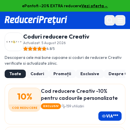
ePantofi -20% EXTRA reducere
Vezi oferta
→
Coduri reducere
Creativ
Actualizat:
5 August 2026
4.8
/5
Descopera cele mai bune cupoane si coduri de reducere
Creativ
verificate si actualizate zilnic.
Toate
Coduri
Promoții
Exclusive
Despre
Cr
Cod reducere Creativ -10%
10%
pentru cadourile personalizate
159
utilizări
EXCLUSIV
COD REDUCERE
VIA***