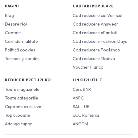
PAGINI
CAUTARI POPULARE
Blog
Cod reducere carVertical
Despre Noi
Cod reducere Answear
Contact
Cod reducere ePantofi
Confidențialitate
Cod reducere Fashion Days
Politică cookies
Cod reducere Footshop
Termeni și condiții
Cod reducere Modivo
Voucher Flanco
REDUCERIPRETURI.RO
LINKURI UTILE
Toate magazinele
Curs BNR
Toate categoriile
ANPC
Cupoane exclusive
SAL - UE
Top cupoane
ECC Romania
Adaugă cupon
ANCOM