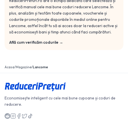
ReduceriPreturi.ro are o echipă dedicată care selectează și
verifică manual cele mai bune coduri reducere
Lancome
. În
plus, analizăm și testăm toate cupoanele, voucherele și
codurile promoționale disponbile în mediul online pentru
Lancome
, astfel încât tu să ai acces doar la reduceri active și
să economisești bani și timp atunci când faci cumpărături.
Află cum verificăm codurile →
Acasa
/
Magazine
/
Lancome
Economisește inteligent cu cele mai bune cupoane și coduri de
reducere.