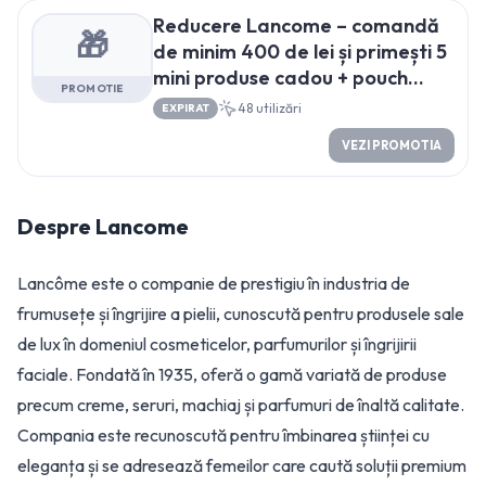
Reducere Lancome – comandă
🎁
de minim 400 de lei și primești 5
mini produse cadou + pouch
PROMOTIE
extra
48
utilizări
EXPIRAT
VEZI PROMOTIA
Despre
Lancome
Lancôme este o companie de prestigiu în industria de
frumusețe și îngrijire a pielii, cunoscută pentru produsele sale
de lux în domeniul cosmeticelor, parfumurilor și îngrijirii
faciale. Fondată în 1935, oferă o gamă variată de produse
precum creme, seruri, machiaj și parfumuri de înaltă calitate.
Compania este recunoscută pentru îmbinarea științei cu
eleganța și se adresează femeilor care caută soluții premium