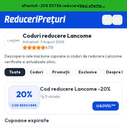
ePantofi -20% EXTRA reducere
Vezi oferta
→
Coduri reducere
Lancome
Actualizat:
5 August 2026
4.7
/5
Descopera cele mai bune cupoane si coduri de reducere
Lancome
verificate si actualizate zilnic.
Toate
Coduri
Promoții
Exclusive
Despre
La
Cod reducere Lancome -20%
20%
11
utilizări
COD REDUCERE
ILOVEL***
Cupoane expirate