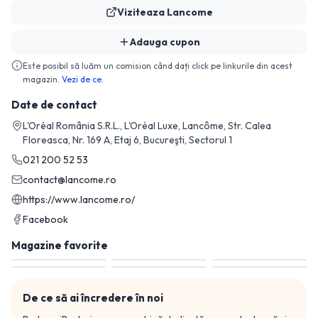
Viziteaza
Lancome
Adauga cupon
Este posibil să luăm un comision când dați click pe linkurile din acest
magazin.
Vezi de ce.
Date de contact
L'Oréal România S.R.L., L'Oréal Luxe, Lancôme, Str. Calea
Floreasca, Nr. 169 A, Etaj 6, Bucureşti, Sectorul 1
021 200 52 53
contact@lancome.ro
https://www.lancome.ro/
Facebook
Magazine favorite
De ce să ai încredere în noi