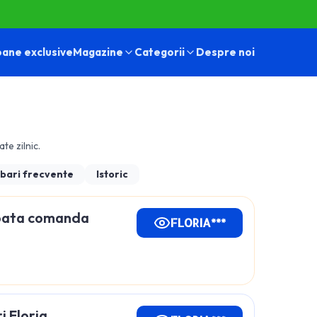
ane exclusive
Magazine
Categorii
Despre noi
ate zilnic.
ebari frecvente
Istoric
toata comanda
FLORIA***
i Floria