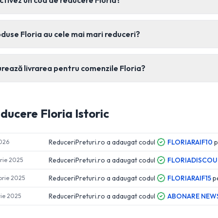
tivez un cod de reducere Floria?
duse Floria au cele mai mari reduceri?
rează livrarea pentru comenzile Floria?
educere
Floria
Istoric
ReduceriPreturi.ro a adaugat codul
FLORIARAIF10
p
2026
ReduceriPreturi.ro a adaugat codul
FLORIADISCOU
rie 2025
ReduceriPreturi.ro a adaugat codul
FLORIARAIF15
p
brie 2025
ReduceriPreturi.ro a adaugat codul
ABONARE NEW
rie 2025