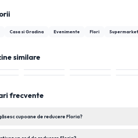
rii
Casa si Gradina
Evenimente
Flori
Supermarket
ne similare
ari frecvente
găsesc cupoane de reducere Floria?