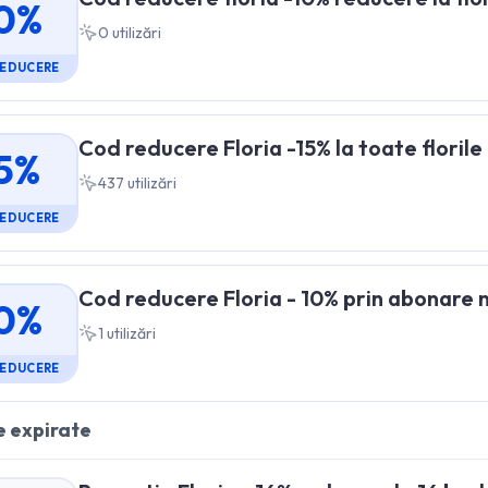
0%
0
utilizări
REDUCERE
Cod reducere Floria -15% la toate florile
5%
437
utilizări
REDUCERE
Cod reducere Floria - 10% prin abonare 
0%
1
utilizări
REDUCERE
 expirate