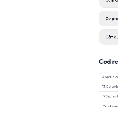
Cum ac
Ce pro
Cât du
Cod r
3 Aprilie 
13 Octomb
19 Septem
25 Februa