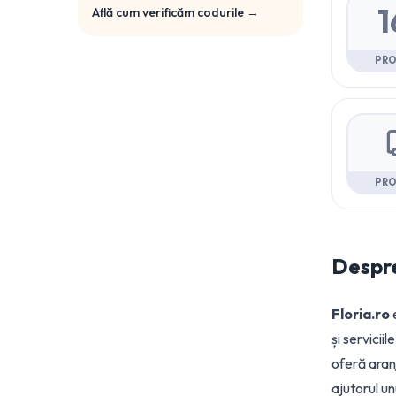
1
Află cum verificăm codurile →
PR
PR
Despr
Floria.ro
e
și servicii
oferă aranj
ajutorul u