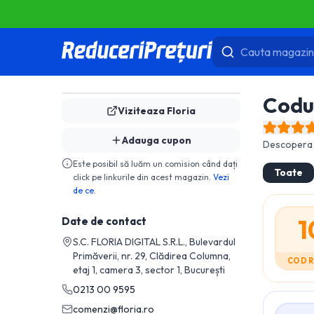
Codu
Viziteaza
Floria
Adauga cupon
Descopera 
Este posibil să luăm un comision când dați
Toate
click pe linkurile din acest magazin.
Vezi
de ce.
1
Date de contact
S.C. FLORIA DIGITAL S.R.L., Bulevardul
Primăverii, nr. 29, Clădirea Columna,
COD 
etaj 1, camera 3, sector 1, București
0213 00 9595
comenzi@floria.ro