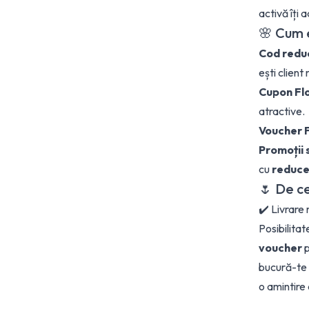
activă îți
🌸 Cum 
Cod redu
ești client 
Cupon Fl
atractive.
Voucher F
Promoții 
cu
reduce
🌷 De ce
✔️ Livrare
Posibilita
voucher
p
bucură-te
o amintire 