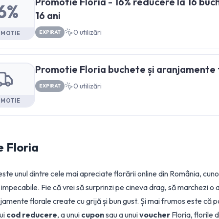
Promotie Floria - 16% reducere la 16 buc
6%
16 ani
0
utilizări
EXPIRAT
OMOTIE
Promotie Floria buchete și aranjamente 
0
utilizări
EXPIRAT
OMOTIE
e
Floria
ste unul dintre cele mai apreciate florării online din România, cun
le impecabile. Fie că vrei să surprinzi pe cineva drag, să marchezi o a
amente florale create cu grijă și bun gust. Și mai frumos este că p
nui
cod reducere
, a unui
cupon
sau a unui
voucher
Floria, florile