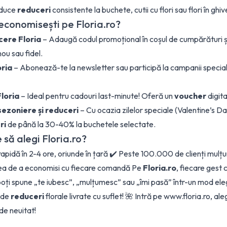
 aduce
reduceri
consistente la buchete, cutii cu flori sau flori în ghiv
economisești pe Floria.ro?
cere Floria
– Adaugă codul promoțional în coșul de cumpărături ș
nou sau fidel.
oria
– Abonează-te la newsletter sau participă la campanii specia
loria
– Ideal pentru cadouri last-minute! Oferă un
voucher
digita
sezoniere și reduceri
– Cu ocazia zilelor speciale (Valentine’s Da
ri
de până la 30-40% la buchetele selectate.
 să alegi Floria.ro?
 rapidă în 2-4 ore, oriunde în țară ✔️ Peste 100.000 de clienți mulț
tea de a economisi cu fiecare comandă Pe
Floria.ro
, fiecare gest
oți spune „te iubesc”, „mulțumesc” sau „îmi pasă” într-un mod eleg
 de
reduceri
florale livrate cu suflet! 🌺 Intră pe
www.floria.ro
, al
de neuitat!