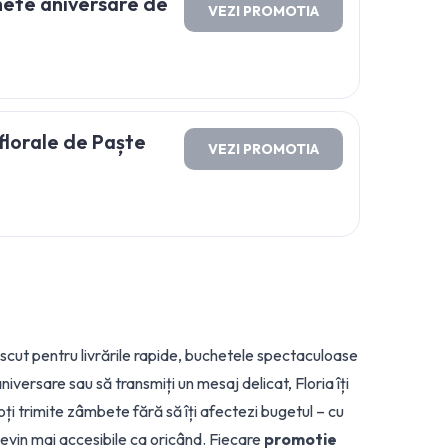
hete aniversare de
VEZI PROMOTIA
florale de Paște
VEZI PROMOTIA
oscut pentru livrările rapide, buchetele spectaculoase
niversare sau să transmiți un mesaj delicat, Floria îți
oți trimite zâmbete fără să îți afectezi bugetul – cu
 devin mai accesibile ca oricând. Fiecare
promotie