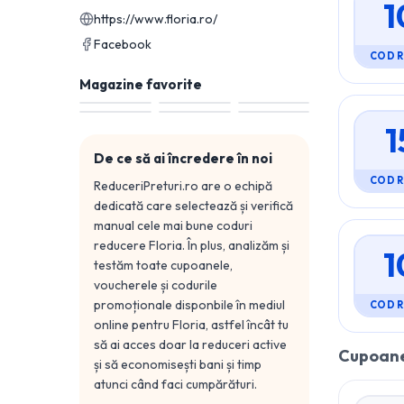
1
https://www.floria.ro/
Facebook
COD 
Magazine favorite
1
De ce să ai încredere în noi
COD 
ReduceriPreturi.ro are o echipă
dedicată care selectează și verifică
manual cele mai bune coduri
reducere
Floria
. În plus, analizăm și
1
testăm toate cupoanele,
voucherele și codurile
promoționale disponbile în mediul
COD 
online pentru
Floria
, astfel încât tu
să ai acces doar la reduceri active
Cupoane
și să economisești bani și timp
atunci când faci cumpărături.