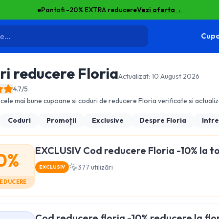
ePantofi -20% EXTRA reducere
Vezi oferta
→
Cupo
ri reducere
Floria
Actualizat:
10 August 2026
4.7
/5
cele mai bune cupoane si coduri de reducere
Floria
verificate si actualiz
Coduri
Promoții
Exclusive
Despre
Floria
Intr
EXCLUSIV Cod reducere Floria -10% la 
0%
377
utilizări
EXCLUSIV
REDUCERE
Cod reducere floria -10% reducere la flor