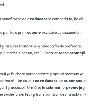
eci.
i beneficiază de o
reducere
la comanda ta, fie că
le pentru a primi
cupone
exclusive cu discounturi
l și lasă destinatarul să-și aleagă florile preferate.
y, 8 Martie, Crăciun, etc.), Floria lansează
promoții
umiți ✔️ Buchete personalizate și opțiuni premium ✔️
 contează – iar cu un
cod reducere
, un
cupon
sau un
ant și accesibil. Urmărește cele mai noi
promoții
și
ege buchetul perfect și transformă un gest simplu într-