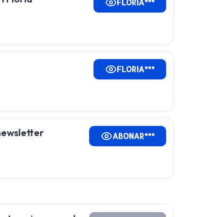
FLORIA***
FLORIA***
newsletter
ABONAR***