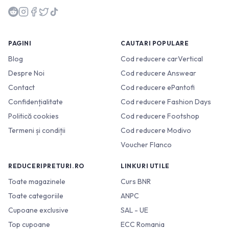
PAGINI
CAUTARI POPULARE
Blog
Cod reducere carVertical
Despre Noi
Cod reducere Answear
Contact
Cod reducere ePantofi
Confidențialitate
Cod reducere Fashion Days
Politică cookies
Cod reducere Footshop
Termeni și condiții
Cod reducere Modivo
Voucher Flanco
REDUCERIPRETURI.RO
LINKURI UTILE
Toate magazinele
Curs BNR
Toate categoriile
ANPC
Cupoane exclusive
SAL - UE
Top cupoane
ECC Romania