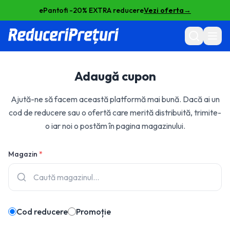
ePantofi -20% EXTRA reducere
Vezi oferta
→
Adaugă cupon
Ajută-ne să facem această platformă mai bună. Dacă ai un
cod de reducere sau o ofertă care merită distribuită, trimite-
o iar noi o postăm în pagina magazinului.
Magazin
*
Cod reducere
Promoție