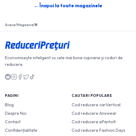
← Înapoi la toate magazinele
Acasa
/
Magazine
/
N
Economisește inteligent cu cele mai bune cupoane și coduri de
reducere.
PAGINI
CAUTARI POPULARE
Blog
Cod reducere carVertical
Despre Noi
Cod reducere Answear
Contact
Cod reducere ePantofi
Confidențialitate
Cod reducere Fashion Days