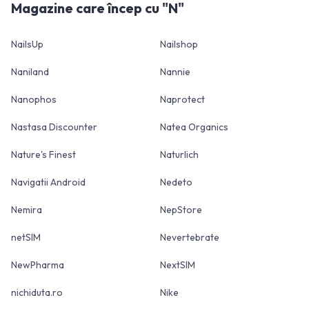
Magazine care încep cu "
N
"
NailsUp
Nailshop
Naniland
Nannie
Nanophos
Naprotect
Nastasa Discounter
Natea Organics
Nature's Finest
Naturlich
Navigatii Android
Nedeto
Nemira
NepStore
netSIM
Nevertebrate
NewPharma
NextSIM
nichiduta.ro
Nike