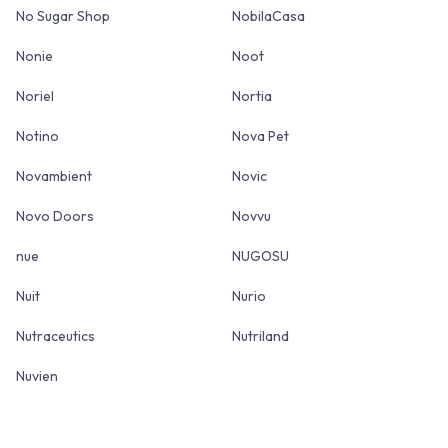
No Sugar Shop
NobilaCasa
Nonie
Noot
Noriel
Nortia
Notino
Nova Pet
Novambient
Novic
Novo Doors
Novvu
nue
NUGOSU
Nuit
Nurio
Nutraceutics
Nutriland
Nuvien