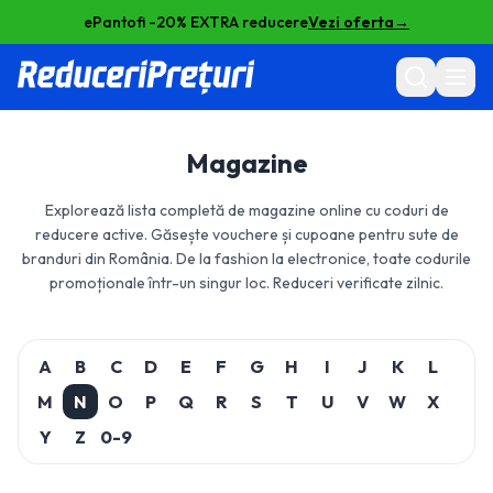
ePantofi -20% EXTRA reducere
Vezi oferta
→
Magazine
Explorează lista completă de magazine online cu coduri de
reducere active. Găsește vouchere și cupoane pentru sute de
branduri din România. De la fashion la electronice, toate codurile
promoționale într-un singur loc. Reduceri verificate zilnic.
A
B
C
D
E
F
G
H
I
J
K
L
M
N
O
P
Q
R
S
T
U
V
W
X
Y
Z
0-9