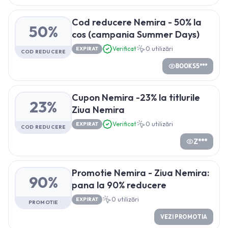
Cod reducere Nemira - 50% la
50%
cos (campania Summer Days)
Verificat
0
utilizări
EXPIRAT
COD REDUCERE
BOOKS5***
Cupon Nemira -23% la titlurile
23%
Ziua Nemira
Verificat
0
utilizări
EXPIRAT
COD REDUCERE
Z***
Promotie Nemira - Ziua Nemira:
90%
pana la 90% reducere
0
utilizări
EXPIRAT
PROMOTIE
VEZI PROMOTIA