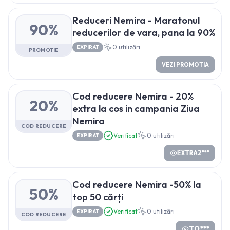
Reduceri Nemira - Maratonul
90%
reducerilor de vara, pana la 90%
0
utilizări
EXPIRAT
PROMOTIE
VEZI PROMOTIA
Cod reducere Nemira - 20%
20%
extra la cos in campania Ziua
Nemira
COD REDUCERE
Verificat
0
utilizări
EXPIRAT
EXTRA2***
Cod reducere Nemira -50% la
50%
top 50 cărți
Verificat
0
utilizări
EXPIRAT
COD REDUCERE
TO***