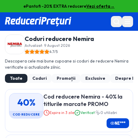
ePantofi -20% EXTRA reducere
Vezi oferta
→
Coduri reducere
Nemira
Actualizat:
9 August 2026
4.7
/5
Descopera cele mai bune cupoane si coduri de reducere
Nemira
verificate si actualizate zilnic.
Toate
Coduri
Promoții
Exclusive
Despre
Ne
Cod reducere Nemira - 40% la
40%
titlurile marcate PROMO
Expira in 3 zile
Verificat
0
utilizări
COD REDUCERE
NE***