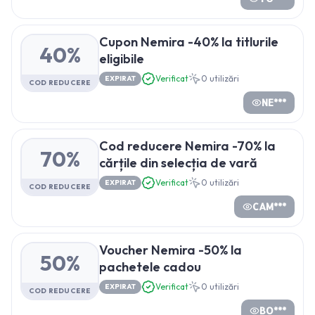
Cupon Nemira -40% la titlurile
40%
eligibile
Verificat
0
utilizări
EXPIRAT
COD REDUCERE
NE***
Cod reducere Nemira -70% la
70%
cărțile din selecția de vară
Verificat
0
utilizări
EXPIRAT
COD REDUCERE
CAM***
Voucher Nemira -50% la
50%
pachetele cadou
Verificat
0
utilizări
EXPIRAT
COD REDUCERE
BO***