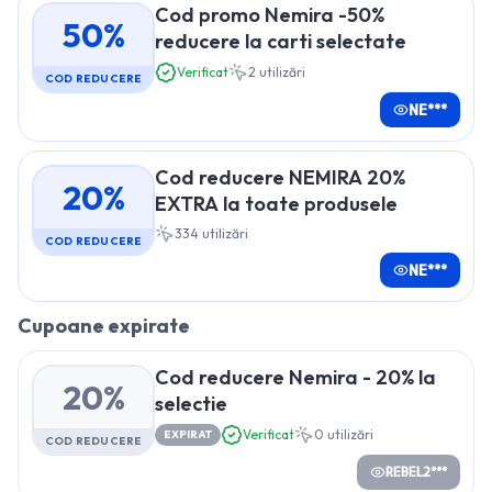
Cod promo Nemira -50%
50%
reducere la carti selectate
Verificat
2
utilizări
COD REDUCERE
NE***
Cod reducere NEMIRA 20%
20%
EXTRA la toate produsele
334
utilizări
COD REDUCERE
NE***
Cupoane expirate
Cod reducere Nemira - 20% la
20%
selectie
Verificat
0
utilizări
EXPIRAT
COD REDUCERE
REBEL2***