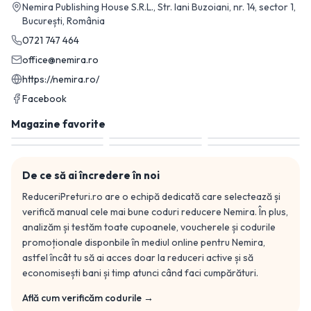
Nemira Publishing House S.R.L., Str. Iani Buzoiani, nr. 14, sector 1,
București, România
0721 747 464
office@nemira.ro
https://nemira.ro/
Facebook
Magazine favorite
De ce să ai încredere în noi
ReduceriPreturi.ro are o echipă dedicată care selectează și
verifică manual cele mai bune coduri reducere
Nemira
. În plus,
analizăm și testăm toate cupoanele, voucherele și codurile
promoționale disponbile în mediul online pentru
Nemira
,
astfel încât tu să ai acces doar la reduceri active și să
economisești bani și timp atunci când faci cumpărături.
Află cum verificăm codurile →