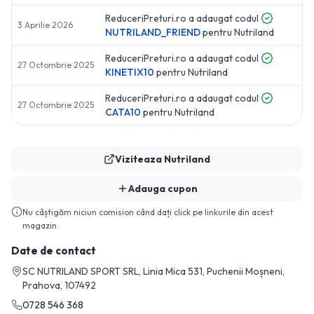
ReduceriPreturi.ro a adaugat codul
3 Aprilie 2026
NUTRILAND_FRIEND
pentru
Nutriland
ReduceriPreturi.ro a adaugat codul
27 Octombrie 2025
KINETIX10
pentru
Nutriland
ReduceriPreturi.ro a adaugat codul
27 Octombrie 2025
CATA10
pentru
Nutriland
Viziteaza
Nutriland
Adauga cupon
Nu câștigăm niciun comision când dați click pe linkurile din acest
magazin.
Date de contact
SC NUTRILAND SPORT SRL, Linia Mica 531, Puchenii Moșneni,
Prahova, 107492
0728 546 368