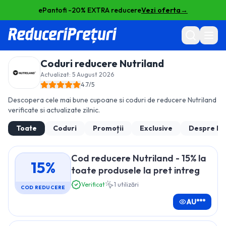
ePantofi -20% EXTRA reducere
Vezi oferta
→
Coduri reducere
Nutriland
Actualizat:
5 August 2026
4.7
/5
Descopera cele mai bune cupoane si coduri de reducere
Nutriland
verificate si actualizate zilnic.
Toate
Coduri
Promoții
Exclusive
Despre
Nu
Cod reducere Nutriland - 15% la
15%
toate produsele la pret intreg
Verificat
1
utilizări
COD REDUCERE
AU***