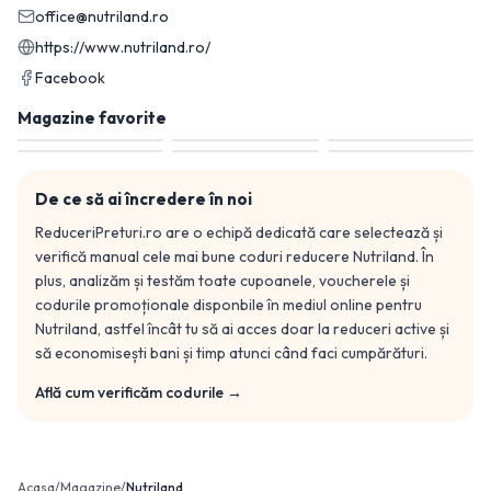
office@nutriland.ro
https://www.nutriland.ro/
Facebook
Magazine favorite
De ce să ai încredere în noi
ReduceriPreturi.ro are o echipă dedicată care selectează și
verifică manual cele mai bune coduri reducere
Nutriland
. În
plus, analizăm și testăm toate cupoanele, voucherele și
codurile promoționale disponbile în mediul online pentru
Nutriland
, astfel încât tu să ai acces doar la reduceri active și
să economisești bani și timp atunci când faci cumpărături.
Află cum verificăm codurile →
Acasa
/
Magazine
/
Nutriland