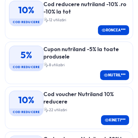
Cod reducere nutriland -10% .ro
10%
-10% la tot
12
utilizări
COD REDUCERE
RONCEA***
Cupon nutriland -5% la toate
5%
produsele
8
utilizări
COD REDUCERE
NUTRIL***
Cod voucher Nutriland 10%
10%
reducere
22
utilizări
COD REDUCERE
KINETI***