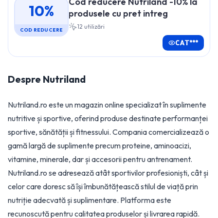
Cod reducere Nutriland -10% la
10%
produsele cu pret intreg
12
utilizări
COD REDUCERE
CAT***
Despre
Nutriland
Nutriland.ro este un magazin online specializat în suplimente
nutritive și sportive, oferind produse destinate performanței
sportive, sănătății și fitnessului. Compania comercializează o
gamă largă de suplimente precum proteine, aminoacizi,
vitamine, minerale, dar și accesorii pentru antrenament.
Nutriland.ro se adresează atât sportivilor profesioniști, cât și
celor care doresc să își îmbunătățească stilul de viață prin
nutriție adecvată și suplimentare. Platforma este
recunoscută pentru calitatea produselor și livrarea rapidă.