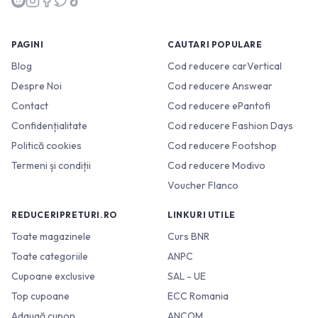
PAGINI
CAUTARI POPULARE
Blog
Cod reducere carVertical
Despre Noi
Cod reducere Answear
Contact
Cod reducere ePantofi
Confidențialitate
Cod reducere Fashion Days
Politică cookies
Cod reducere Footshop
Termeni și condiții
Cod reducere Modivo
Voucher Flanco
REDUCERIPRETURI.RO
LINKURI UTILE
Toate magazinele
Curs BNR
Toate categoriile
ANPC
Cupoane exclusive
SAL - UE
Top cupoane
ECC Romania
Adaugă cupon
ANCOM