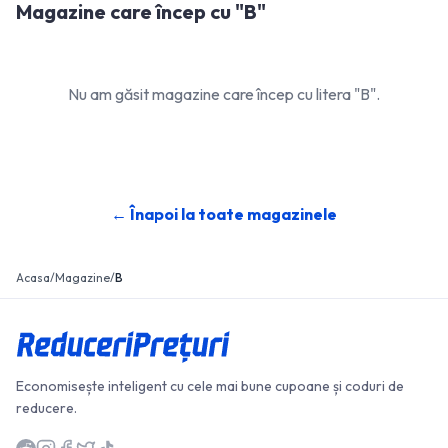
Magazine care încep cu "
B
"
Nu am găsit magazine care încep cu litera "
B
".
← Înapoi la toate magazinele
Acasa
/
Magazine
/
B
Economisește inteligent cu cele mai bune cupoane și coduri de
reducere.