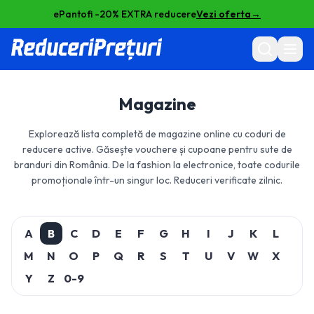
ePantofi -20% EXTRA reducere
Vezi oferta
→
Magazine
Explorează lista completă de magazine online cu coduri de
reducere active. Găsește vouchere și cupoane pentru sute de
branduri din România. De la fashion la electronice, toate codurile
promoționale într-un singur loc. Reduceri verificate zilnic.
A
B
C
D
E
F
G
H
I
J
K
L
M
N
O
P
Q
R
S
T
U
V
W
X
Y
Z
0-9