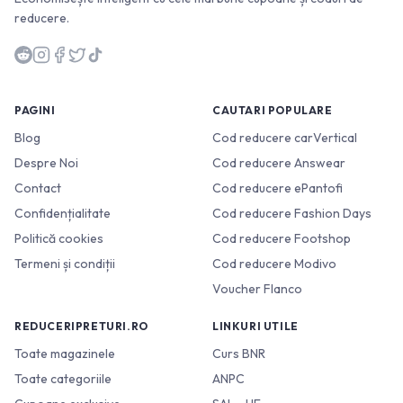
reducere.
PAGINI
CAUTARI POPULARE
Blog
Cod reducere carVertical
Despre Noi
Cod reducere Answear
Contact
Cod reducere ePantofi
Confidențialitate
Cod reducere Fashion Days
Politică cookies
Cod reducere Footshop
Termeni și condiții
Cod reducere Modivo
Voucher Flanco
REDUCERIPRETURI.RO
LINKURI UTILE
Toate magazinele
Curs BNR
Toate categoriile
ANPC