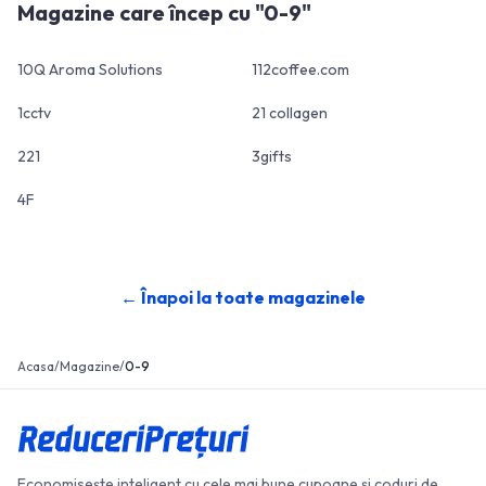
Magazine care încep cu "
0-9
"
10Q Aroma Solutions
112coffee.com
1cctv
21 collagen
221
3gifts
4F
← Înapoi la toate magazinele
Acasa
/
Magazine
/
0-9
Economisește inteligent cu cele mai bune cupoane și coduri de