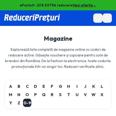
ePantofi -20% EXTRA reducere
Vezi oferta
→
Magazine
Explorează lista completă de magazine online cu coduri de
reducere active. Găsește vouchere și cupoane pentru sute de
branduri din România. De la fashion la electronice, toate codurile
promoționale într-un singur loc. Reduceri verificate zilnic.
A
B
C
D
E
F
G
H
I
J
K
L
M
N
O
P
Q
R
S
T
U
V
W
X
Y
Z
0-9