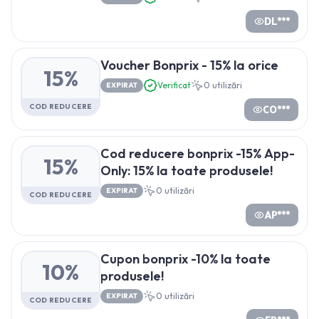
DL***
Voucher Bonprix - 15% la orice
15%
Verificat
0
utilizări
EXPIRAT
COD REDUCERE
CO***
Cod reducere bonprix -15% App-
15%
Only: 15% la toate produsele!
0
utilizări
EXPIRAT
COD REDUCERE
AP***
Cupon bonprix -10% la toate
10%
produsele!
0
utilizări
EXPIRAT
COD REDUCERE