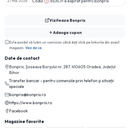
Codul
BEACH
a expirat pentru
Bonprix
27 Mai 2026
Viziteaza
Bonprix
Adauga cupon
Este posibil să luăm un comision când dați click pe linkurile din acest
magazin.
Vezi de ce.
Date de contact
Bonprix, Șoseaua Borșului nr. 287, 410605 Oradea, Județul
Bihor
Transfer bancar - pentru comenzile prin telefon și situații
speciale
bonprix@bonprix.ro
https://www.bonprix.ro
Facebook
Magazine favorite