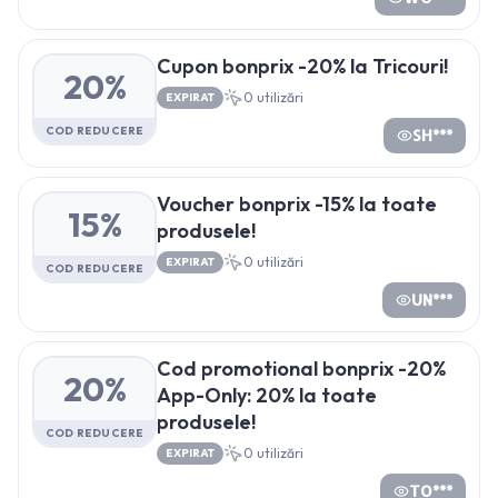
Cupon bonprix -20% la Tricouri!
20%
0
utilizări
EXPIRAT
COD REDUCERE
SH***
Voucher bonprix -15% la toate
15%
produsele!
0
utilizări
EXPIRAT
COD REDUCERE
UN***
Cod promotional bonprix -20%
20%
App-Only: 20% la toate
produsele!
COD REDUCERE
0
utilizări
EXPIRAT
TO***