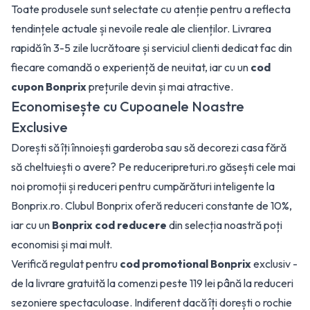
Toate produsele sunt selectate cu atenție pentru a reflecta
tendințele actuale și nevoile reale ale clienților. Livrarea
rapidă în 3-5 zile lucrătoare și serviciul clienti dedicat fac din
fiecare comandă o experiență de neuitat, iar cu un
cod
cupon Bonprix
prețurile devin și mai atractive.
Economisește cu Cupoanele Noastre
Exclusive
Dorești să îți înnoiești garderoba sau să decorezi casa fără
să cheltuiești o avere? Pe reduceripreturi.ro găsești cele mai
noi promoții și reduceri pentru cumpărături inteligente la
Bonprix.ro. Clubul Bonprix oferă reduceri constante de 10%,
iar cu un
Bonprix cod reducere
din selecția noastră poți
economisi și mai mult.
Verifică regulat pentru
cod promotional Bonprix
exclusiv -
de la livrare gratuită la comenzi peste 119 lei până la reduceri
sezoniere spectaculoase. Indiferent dacă îți dorești o rochie