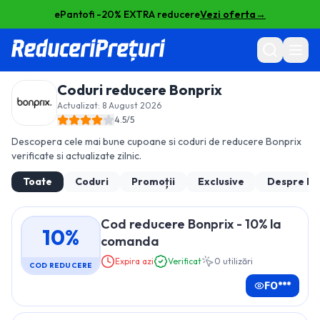
ePantofi -20% EXTRA reducere
Vezi oferta
→
Coduri reducere
Bonprix
Actualizat:
8 August 2026
4.5
/5
Descopera cele mai bune cupoane si coduri de reducere
Bonprix
verificate si actualizate zilnic.
Toate
Coduri
Promoții
Exclusive
Despre
Bo
Cod reducere Bonprix - 10% la
10%
comanda
Expira azi
Verificat
0
utilizări
COD REDUCERE
FO***