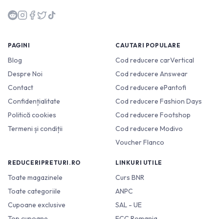
PAGINI
CAUTARI POPULARE
Blog
Cod reducere carVertical
Despre Noi
Cod reducere Answear
Contact
Cod reducere ePantofi
Confidențialitate
Cod reducere Fashion Days
Politică cookies
Cod reducere Footshop
Termeni și condiții
Cod reducere Modivo
Voucher Flanco
REDUCERIPRETURI.RO
LINKURI UTILE
Toate magazinele
Curs BNR
Toate categoriile
ANPC
Cupoane exclusive
SAL - UE
Top cupoane
ECC Romania