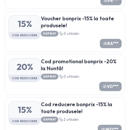
FR***
Voucher bonprix -15% la toate
15%
produsele!
0
utilizări
EXPIRAT
COD REDUCERE
RA***
Cod promotional bonprix -20%
20%
la Nuntă!
0
utilizări
EXPIRAT
COD REDUCERE
VO***
Cod reducere bonprix -15% la
15%
toate produsele!
2
utilizări
EXPIRAT
COD REDUCERE
WO***