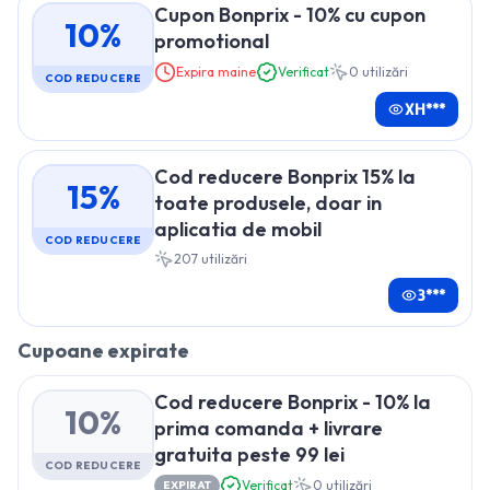
Cupon Bonprix - 10% cu cupon
10%
promotional
Expira maine
Verificat
0
utilizări
COD REDUCERE
XH***
Cod reducere Bonprix 15% la
15%
toate produsele, doar in
aplicatia de mobil
COD REDUCERE
207
utilizări
3***
Cupoane expirate
Cod reducere Bonprix - 10% la
10%
prima comanda + livrare
gratuita peste 99 lei
COD REDUCERE
Verificat
0
utilizări
EXPIRAT