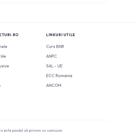
ETURI.RO
LINKURI UTILE
nele
Curs BNR
iile
ANPC
usive
SAL - UE
ECC Romania
n
ANCOM
o este posibil să primim un comision.