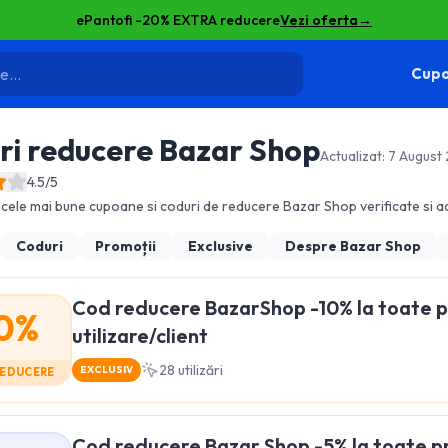
ePantofi -20% EXTRA reducere
Vezi oferta
→
Cupo
ri reducere
Bazar Shop
Actualizat:
7 August
4.5
/5
cele mai bune cupoane si coduri de reducere
Bazar Shop
verificate si ac
Coduri
Promoții
Exclusive
Despre
Bazar Shop
Cod reducere BazarShop -10% la toate p
0%
utilizare/client
28
utilizări
EXCLUSIV
REDUCERE
Cod reducere Bazar Shop -5% la toate p