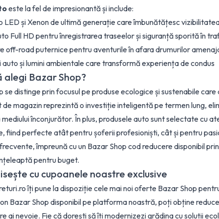
to
este la fel de impresionantă și include:
o LED și Xenon de ultimă generație care îmbunătățesc vizibilitate
 Full HD pentru înregistrarea traseelor și siguranță sporită în tra
e off-road puternice pentru aventurile în afara drumurilor amenaj
 auto și lumini ambientale care transformă experiența de condus
ă alegi Bazar Shop?
 se distinge prin focusul pe produse ecologice și sustenabile care 
t de magazin reprezintă o investiție inteligentă pe termen lung, elim
mediului înconjurător. În plus, produsele auto sunt selectate cu at
e, fiind perfecte atât pentru șoferii profesioniști, cât și pentru pa
 frecvente, împreună cu un Bazar Shop cod reducere disponibil prin p
înțeleaptă pentru buget.
sește cu cupoanele noastre exclusive
turi.ro îți pune la dispoziție cele mai noi oferte Bazar Shop pentru
on Bazar Shop disponibil pe platforma noastră, poți obține reduceri
e ai nevoie. Fie că dorești să îți modernizezi grădina cu soluții ec