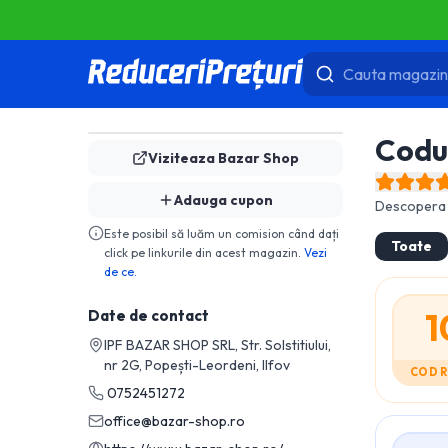
Codu
Viziteaza
Bazar Shop
Adauga cupon
Descopera 
Este posibil să luăm un comision când dați
Toate
click pe linkurile din acest magazin.
Vezi
de ce.
1
Date de contact
IPF BAZAR SHOP SRL, Str. Solstitiului,
nr 2G, Popești-Leordeni, Ilfov
COD 
0752451272
office@bazar-shop.ro