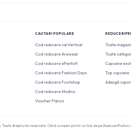
CAUTARI POPULARE
REDUCERIPR
Cod reducere carVertical
Toate magazi
Cod reducere Answear
Toate categor
Cod reducere ePantofi
Cupoane excl
Cod reducere Fashion Days
Top cupoane
Cod reducere Footshop
Adaugă cupo
Cod reducere Modivo
Voucher Flanco
 Toate drepturile rezervate. Când cumperi printr-un link de pe ReduceriPreturi.r