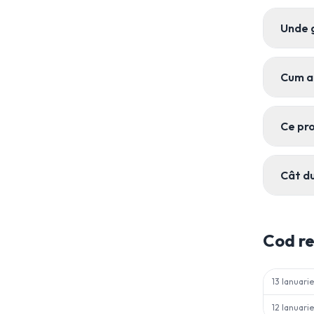
Unde 
Cum a
Ce pro
Cât du
Cod r
13 Ianuari
12 Ianuari