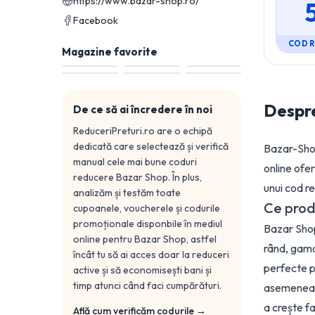
https://www.bazar-shop.ro/
Facebook
COD 
Magazine favorite
Despr
De ce să ai încredere în noi
ReduceriPreturi.ro are o echipă
dedicată care selectează și verifică
Bazar-Shop
manual cele mai bune coduri
online ofe
reducere
Bazar Shop
. În plus,
unui cod r
analizăm și testăm toate
Ce prod
cupoanele, voucherele și codurile
promoționale disponbile în mediul
Bazar Shop
online pentru
Bazar Shop
, astfel
rând, gam
încât tu să ai acces doar la reduceri
perfecte p
active și să economisești bani și
timp atunci când faci cumpărături.
asemenea, 
a crește fa
Află cum verificăm codurile →