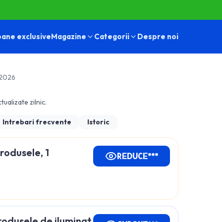
ane exclusive
Magazine
Categorii
Despre noi
 2026
tualizate zilnic.
Intrebari frecvente
Istoric
rodusele, 1
REDUCE***
rodusele de iluminat