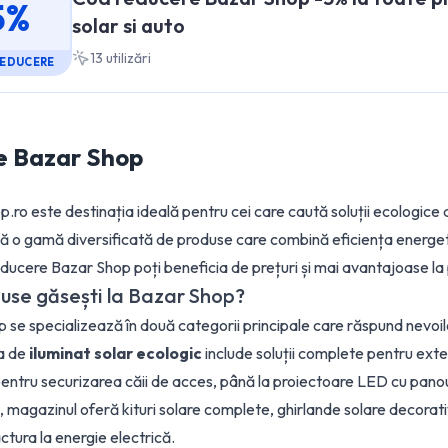
5%
solar si auto
13
utilizări
REDUCERE
e
Bazar Shop
.ro este destinația ideală pentru cei care caută soluții ecologice
ră o gamă diversificată de produse care combină eficiența energetic
educere Bazar Shop poți beneficia de prețuri și mai avantajoase la
use găsești la Bazar Shop?
 se specializează în două categorii principale care răspund nevoi
a de
iluminat solar ecologic
include soluții complete pentru exte
entru securizarea căii de acces, până la proiectoare LED cu panou 
magazinul oferă kituri solare complete, ghirlande solare decorati
ctura la energie electrică.