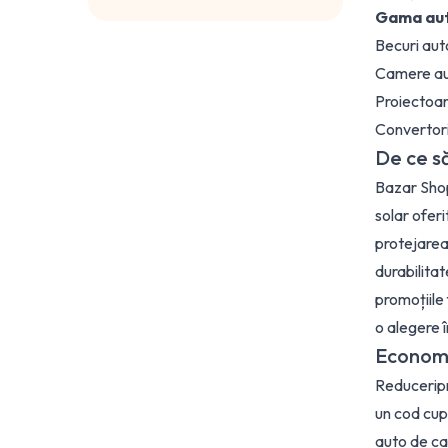
Gama au
Becuri aut
Camere auto
Proiectoar
Convertori
De ce s
Bazar Shop
solar oferi
protejarea 
durabilitat
promoțiile
o alegere 
Economi
Reduceripre
un cod cup
auto de car