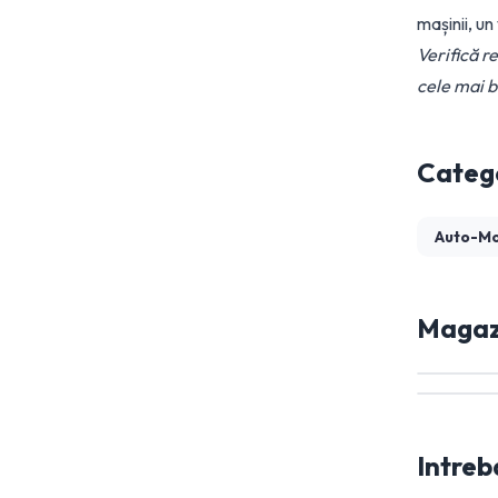
mașinii, u
Verifică r
cele mai b
Catego
Auto-M
Magazi
Intreb