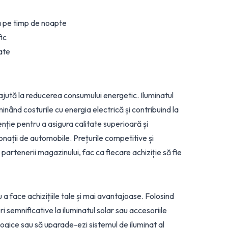
a pe timp de noapte
fic
ate
ajută la reducerea consumului energetic. Iluminatul
inând costurile cu energia electrică și contribuind la
enție pentru a asigura calitate superioară și
sionații de automobile. Prețurile competitive și
artenerii magazinului, fac ca fiecare achiziție să fie
 a face achizițiile tale și mai avantajoase. Folosind
 semnificative la iluminatul solar sau accesoriile
ologice sau să upgrade-ezi sistemul de iluminat al