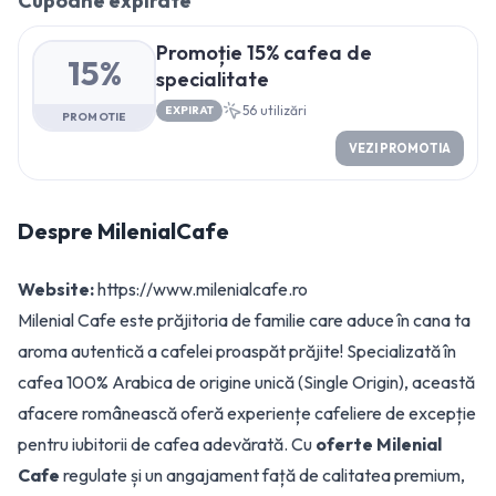
Cupoane expirate
Promoție 15% cafea de
15%
specialitate
56
utilizări
EXPIRAT
PROMOTIE
VEZI PROMOTIA
Despre
MilenialCafe
Website:
https://www.milenialcafe.ro
Milenial Cafe este prăjitoria de familie care aduce în cana ta
aroma autentică a cafelei proaspăt prăjite! Specializată în
cafea 100% Arabica de origine unică (Single Origin), această
afacere românească oferă experiențe cafeliere de excepție
pentru iubitorii de cafea adevărată. Cu
oferte Milenial
Cafe
regulate și un angajament față de calitatea premium,