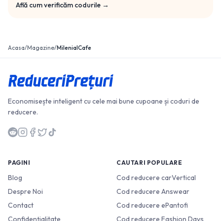
Află cum verificăm codurile →
Acasa
/
Magazine
/
MilenialCafe
Economisește inteligent cu cele mai bune cupoane și coduri de
reducere.
PAGINI
CAUTARI POPULARE
Blog
Cod reducere carVertical
Despre Noi
Cod reducere Answear
Contact
Cod reducere ePantofi
Confidențialitate
Cod reducere Fashion Days