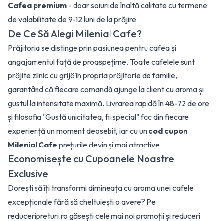
Cafea premium
- doar soiuri de înaltă calitate cu termene
de valabilitate de 9-12 luni de la prăjire
De Ce Să Alegi Milenial Cafe?
Prăjitoria se distinge prin pasiunea pentru cafea și
angajamentul față de proaspețime. Toate cafelele sunt
prăjite zilnic cu grijă în propria prăjitorie de familie,
garantând că fiecare comandă ajunge la client cu aroma și
gustul la intensitate maximă. Livrarea rapidă în 48-72 de ore
și filosofia "Gustă unicitatea, fii special" fac din fiecare
experiență un moment deosebit, iar cu un
cod cupon
Milenial Cafe
prețurile devin și mai atractive.
Economisește cu Cupoanele Noastre
Exclusive
Dorești să îți transformi dimineața cu aroma unei cafele
excepționale fără să cheltuiești o avere? Pe
reduceripreturi.ro găsești cele mai noi promoții și reduceri