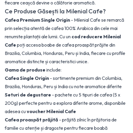
fiecare ceașcă devine o călătorie aromatică.
Ce Produse Găsești la Milenial Cafe?
Cafea Premium Single Origin
- Milenial Cafe se remarcă
prin selecția atentă de cafea 100% Arabica din cele mai
renumite plantații ale lumii. Cu un
cod reducere Milenial
Cafe
poți accesa boabe de cafea proaspăt prăjite din
Brazilia, Columbia, Honduras, Peru și India, fiecare cu profile
aromatice distincte și caracteristici unice.
Gama de produse
include:
Cafea Single Origin
- sortimente premium din Columbia,
Brazilia, Honduras, Peru și India cu note aromatice diferite
Seturi de degustare
- pachete cu 5 tipuri de cafea (5 x
200g) perfecte pentru a explora diferite arome, disponibile
adesea cu
voucher Milenial Cafe
Cafea proaspăt prăjită
- prăjită zilnic în prăjitoria de
familie cu atenție și dragoste pentru fiecare boabă