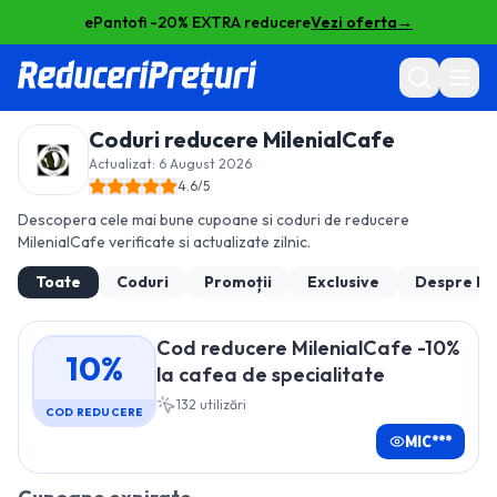
ePantofi -20% EXTRA reducere
Vezi oferta
→
Coduri reducere
MilenialCafe
Actualizat:
6 August 2026
4.6
/5
Descopera cele mai bune cupoane si coduri de reducere
MilenialCafe
verificate si actualizate zilnic.
Toate
Coduri
Promoții
Exclusive
Despre
Mi
Cod reducere MilenialCafe -10%
10%
la cafea de specialitate
132
utilizări
COD REDUCERE
MIC***