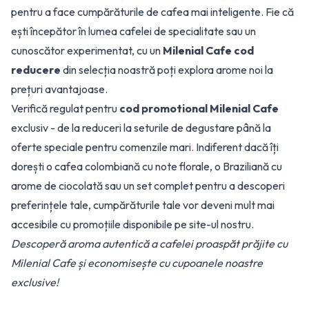
pentru a face cumpărăturile de cafea mai inteligente. Fie că
ești începător în lumea cafelei de specialitate sau un
cunoscător experimentat, cu un
Milenial Cafe cod
reducere
din selecția noastră poți explora arome noi la
prețuri avantajoase.
Verifică regulat pentru
cod promotional Milenial Cafe
exclusiv - de la reduceri la seturile de degustare până la
oferte speciale pentru comenzile mari. Indiferent dacă îți
dorești o cafea colombiană cu note florale, o Braziliană cu
arome de ciocolată sau un set complet pentru a descoperi
preferințele tale, cumpărăturile tale vor deveni mult mai
accesibile cu promoțiile disponibile pe site-ul nostru.
Descoperă aroma autentică a cafelei proaspăt prăjite cu
Milenial Cafe și economisește cu cupoanele noastre
exclusive!