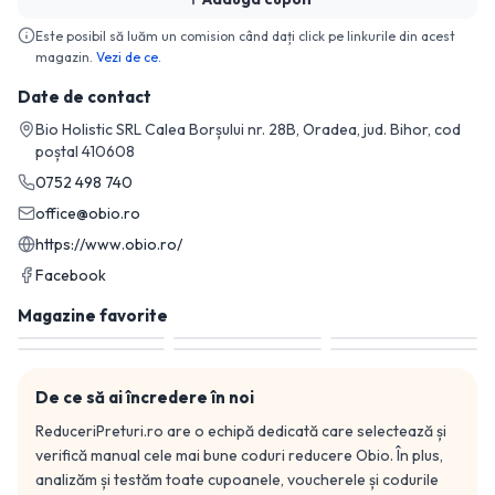
Este posibil să luăm un comision când dați click pe linkurile din acest
magazin.
Vezi de ce.
Date de contact
Bio Holistic SRL Calea Borșului nr. 28B, Oradea, jud. Bihor, cod
poștal 410608
0752 498 740
office@obio.ro
https://www.obio.ro/
Facebook
Magazine favorite
De ce să ai încredere în noi
ReduceriPreturi.ro are o echipă dedicată care selectează și
verifică manual cele mai bune coduri reducere
Obio
. În plus,
analizăm și testăm toate cupoanele, voucherele și codurile