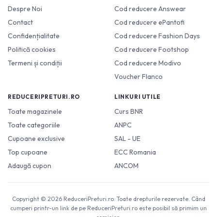
Despre Noi
Cod reducere Answear
Contact
Cod reducere ePantofi
Confidențialitate
Cod reducere Fashion Days
Politică cookies
Cod reducere Footshop
Termeni și condiții
Cod reducere Modivo
Voucher Flanco
REDUCERIPRETURI.RO
LINKURI UTILE
Toate magazinele
Curs BNR
Toate categoriile
ANPC
Cupoane exclusive
SAL - UE
Top cupoane
ECC Romania
Adaugă cupon
ANCOM
Copyright © 2026 ReduceriPreturi.ro. Toate drepturile rezervate. Când
cumperi printr-un link de pe ReduceriPreturi.ro este posibil să primim un