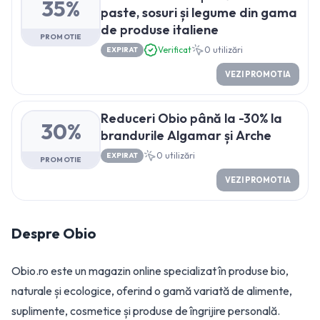
35%
paste, sosuri și legume din gama
de produse italiene
PROMOTIE
Verificat
0
utilizări
EXPIRAT
VEZI PROMOTIA
Reduceri Obio până la -30% la
30%
brandurile Algamar și Arche
0
utilizări
EXPIRAT
PROMOTIE
VEZI PROMOTIA
Despre
Obio
Obio.ro este un magazin online specializat în produse bio,
naturale și ecologice, oferind o gamă variată de alimente,
suplimente, cosmetice și produse de îngrijire personală.