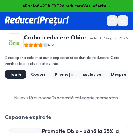
ePantofi -20% EXTRA reducere
Vezi oferta
→
Coduri reducere
Obio
Actualizat:
7 August 2026
4.3
/5
Descopera cele mai bune cupoane si coduri de reducere
Obio
verificate si actualizate zilnic.
Toate
Coduri
Promoții
Exclusive
Despre
Ob
Nu există cupoane în această categorie momentan.
Cupoane expirate
Promotie Obio - până la 35% la