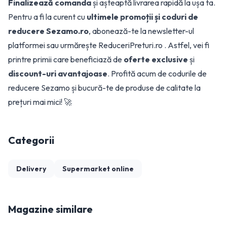
Finalizează comanda
și așteaptă livrarea rapidă la ușa ta.
Pentru a fi la curent cu
ultimele promoții și coduri de
reducere Sezamo.ro
, abonează-te la newsletter-ul
platformei sau urmărește ReduceriPreturi.ro . Astfel, vei fi
printre primii care beneficiază de
oferte exclusive
și
discount-uri avantajoase
. Profită acum de codurile de
reducere Sezamo și bucură-te de produse de calitate la
prețuri mai mici! 🚀
Categorii
Delivery
Supermarket online
Magazine similare