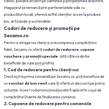
casnic, punând accent pe calitatea și prospețimea acestora.
Magazinul se remarcă prin parteneriatele sale cu
producători locali, oferind astfel clienților acces la produse
bio, artizanale și sustenabile.
Coduri de reducere și promoții pe
Sezamo.ro
Pentru a atrage noi clienți și a recompensa cumpărătorii
fideli, Sezamo.ro oferă
coduri de reducere
,
cupone
,
vouchere
și
promoții speciale
. Iată câteva dintre
beneficiile de care poți profita:
1. Cod de reducere pentru clienți noi
Dacă ești la prima comandă pe Sezamo.ro, poți beneficia de
un
voucher de bun venit
care îți oferă un discount pe prima
achiziție. Acest cod promoțional poate fi aplicat în coșul de
cumpărături înainte de finalizarea comenzii.
2. Cupoane de reducere pentru comenzile