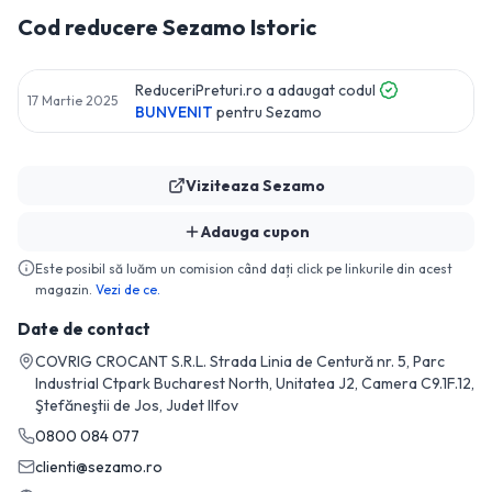
Cod reducere
Sezamo
Istoric
ReduceriPreturi.ro a adaugat codul
17 Martie 2025
BUNVENIT
pentru
Sezamo
Viziteaza
Sezamo
Adauga cupon
Este posibil să luăm un comision când dați click pe linkurile din acest
magazin.
Vezi de ce.
Date de contact
COVRIG CROCANT S.R.L. Strada Linia de Centură nr. 5, Parc
Industrial Ctpark Bucharest North, Unitatea J2, Camera C9.1F.12,
Ştefăneştii de Jos, Judet Ilfov
0800 084 077
clienti@sezamo.ro