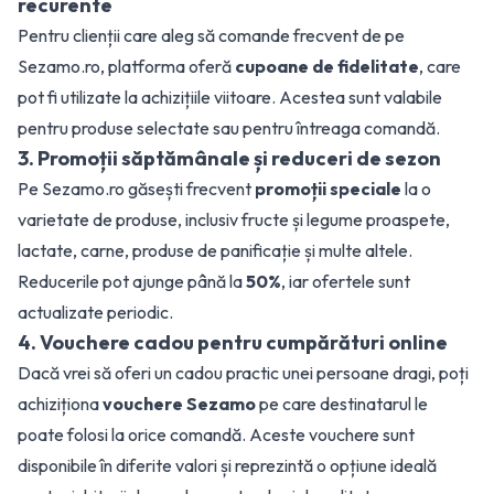
recurente
Pentru clienții care aleg să comande frecvent de pe
Sezamo.ro, platforma oferă
cupoane de fidelitate
, care
pot fi utilizate la achizițiile viitoare. Acestea sunt valabile
pentru produse selectate sau pentru întreaga comandă.
3. Promoții săptămânale și reduceri de sezon
Pe Sezamo.ro găsești frecvent
promoții speciale
la o
varietate de produse, inclusiv fructe și legume proaspete,
lactate, carne, produse de panificație și multe altele.
Reducerile pot ajunge până la
50%
, iar ofertele sunt
actualizate periodic.
4. Vouchere cadou pentru cumpărături online
Dacă vrei să oferi un cadou practic unei persoane dragi, poți
achiziționa
vouchere Sezamo
pe care destinatarul le
poate folosi la orice comandă. Aceste vouchere sunt
disponibile în diferite valori și reprezintă o opțiune ideală