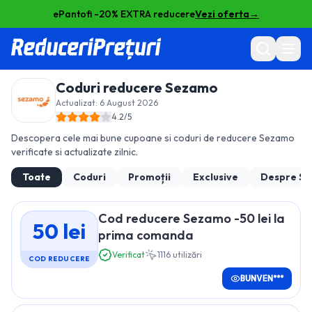
ePantofi -20% EXTRA reducere
Vezi oferta
→
Coduri reducere
Sezamo
Actualizat:
6 August 2026
4.2
/5
Descopera cele mai bune cupoane si coduri de reducere
Sezamo
verificate si actualizate zilnic.
Toate
Coduri
Promoții
Exclusive
Despre
Se
Cod reducere Sezamo -50 lei la
50 lei
prima comanda
Verificat
1116
utilizări
COD REDUCERE
BUNVEN***