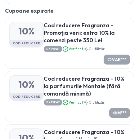
Cupoane expirate
Cod reducere Fragranza -
10%
Promoția verii: extra 10% la
comenzi peste 350 Lei
COD REDUCERE
Verificat
0
utilizări
EXPIRAT
VAR***
Cod reducere Fragranza - 10%
10%
la parfumurile Montale (fără
comandă minimă)
COD REDUCERE
Verificat
0
utilizări
EXPIRAT
M***
Cod reducere Fragranza - 10%
10%