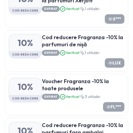
la parfumuri Xerjoff
Verificat
1
utilizări
EXPIRAT
COD REDUCERE
X***
Cod reducere Fragranza -10% la
10%
parfumuri de nișă
Verificat
1
utilizări
EXPIRAT
COD REDUCERE
LUX
Voucher Fragranza -10% la
10%
toate produsele
Verificat
3
utilizări
EXPIRAT
COD REDUCERE
FL***
Cod reducere Fragranza -10% la
10%
parfumuri fara ambalaj,