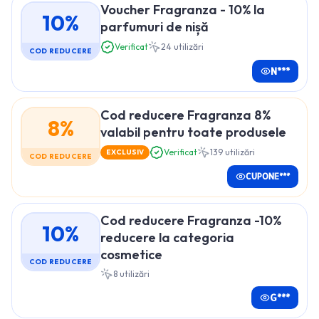
Voucher Fragranza - 10% la
10%
parfumuri de nișă
Verificat
24
utilizări
COD REDUCERE
N***
Cod reducere Fragranza 8%
8%
valabil pentru toate produsele
Verificat
139
utilizări
EXCLUSIV
COD REDUCERE
CUPONE***
Cod reducere Fragranza -10%
10%
reducere la categoria
cosmetice
COD REDUCERE
8
utilizări
G***