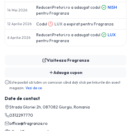
ReduceriPreturi.ro a adaugat codul
NISH
14 Mai 2026
pentru
Fragranza
Codul
LUX
a expirat pentru
Fragranza
12 Aprilie 2026
ReduceriPreturi.ro a adaugat codul
LUX
6 Aprilie 2026
pentru
Fragranza
Viziteaza
Fragranza
Adauga cupon
Este posibil să luăm un comision când dați click pe linkurile din acest
magazin.
Vezi de ce.
Date de contact
Strada Gloriei 2h, 087082 Giurgiu, Romania
0312297770
office@fragranza.ro