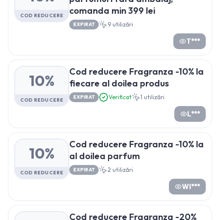
comanda min 399 lei
COD REDUCERE
9
utilizări
EXPIRAT
T***
Cod reducere Fragranza -10% la
10%
fiecare al doilea produs
Verificat
1
utilizări
EXPIRAT
COD REDUCERE
L***
Cod reducere Fragranza -10% la
10%
al doilea parfum
2
utilizări
EXPIRAT
COD REDUCERE
WI***
Cod reducere Fragranza -20%