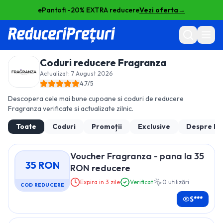
ePantofi -20% EXTRA reducere
Vezi oferta
→
Coduri reducere
Fragranza
Actualizat:
7 August 2026
4.7
/5
Descopera cele mai bune cupoane si coduri de reducere
Fragranza
verificate si actualizate zilnic.
Toate
Coduri
Promoții
Exclusive
Despre
Fr
Voucher Fragranza - pana la 35
35 RON
RON reducere
Expira in 3 zile
Verificat
0
utilizări
COD REDUCERE
S***