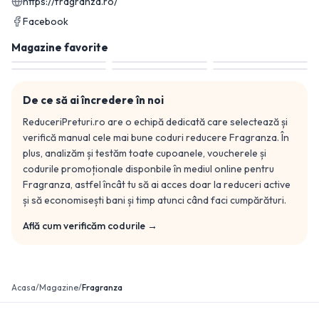
https://fragranza.ro/
Facebook
Magazine favorite
De ce să ai încredere în noi
ReduceriPreturi.ro are o echipă dedicată care selectează și
verifică manual cele mai bune coduri reducere
Fragranza
. În
plus, analizăm și testăm toate cupoanele, voucherele și
codurile promoționale disponbile în mediul online pentru
Fragranza
, astfel încât tu să ai acces doar la reduceri active
și să economisești bani și timp atunci când faci cumpărături.
Află cum verificăm codurile →
Acasa
/
Magazine
/
Fragranza