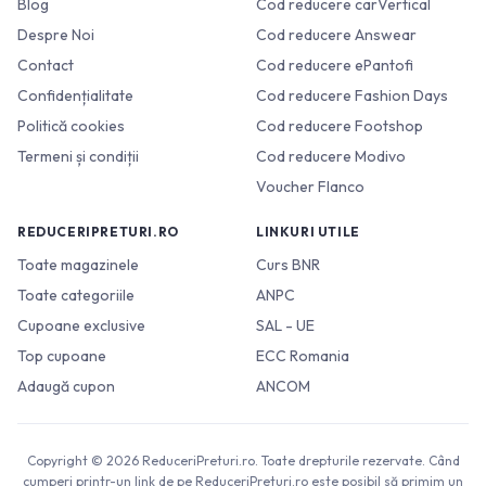
Blog
Cod reducere carVertical
Despre Noi
Cod reducere Answear
Contact
Cod reducere ePantofi
Confidențialitate
Cod reducere Fashion Days
Politică cookies
Cod reducere Footshop
Termeni și condiții
Cod reducere Modivo
Voucher Flanco
REDUCERIPRETURI.RO
LINKURI UTILE
Toate magazinele
Curs BNR
Toate categoriile
ANPC
Cupoane exclusive
SAL - UE
Top cupoane
ECC Romania
Adaugă cupon
ANCOM
Copyright © 2026 ReduceriPreturi.ro. Toate drepturile rezervate. Când
cumperi printr-un link de pe ReduceriPreturi.ro este posibil să primim un