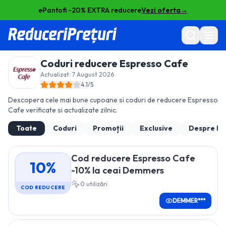
ePantofi -20% EXTRA reducere
Vezi oferta
→
Coduri reducere
Espresso Cafe
Actualizat:
7 August 2026
4.1
/5
Descopera cele mai bune cupoane si coduri de reducere
Espresso
Cafe
verificate si actualizate zilnic.
Toate
Coduri
Promoții
Exclusive
Despre
Es
Cod reducere Espresso Cafe
10%
-10% la ceai Demmers
0
utilizări
COD REDUCERE
DEMMER***