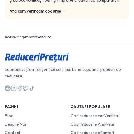
și să economisești bani și timp atunci când faci cumpărături.
Află cum verificăm codurile →
Acasa
/
Magazine
/
Mxenduro
Economisește inteligent cu cele mai bune cupoane și coduri de
reducere.
PAGINI
CAUTARI POPULARE
Blog
Cod reducere carVertical
Despre Noi
Cod reducere Answear
Contact
Cod reducere ePantofi