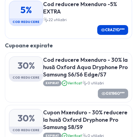
Cod reducere Mxenduro -5%
5%
EXTRA
22
utilizări
COD REDUCERE
CRAZYD***
Cupoane expirate
Cod reducere Mxenduro - 30% la
30%
husă Oxford Aqua Dryphone Pro
Samsung S6/S6 Edge/S7
COD REDUCERE
Verificat
0
utilizări
EXPIRAT
OX196O***
Cupon Mxenduro - 30% reducere
30%
la husă Oxford Dryphone Pro
Samsung S8/S9
COD REDUCERE
Verificat
0
utilizări
EXPIRAT