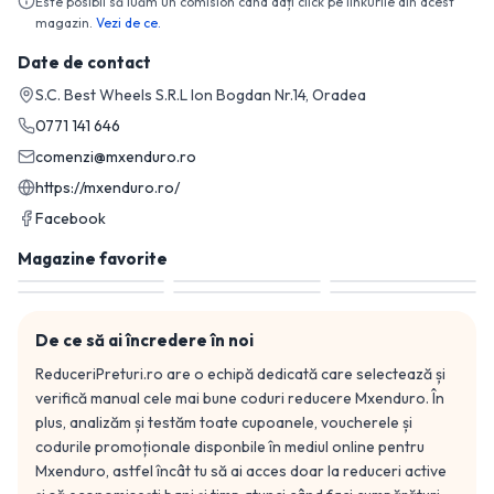
Este posibil să luăm un comision când dați click pe linkurile din acest
magazin.
Vezi de ce.
Date de contact
S.C. Best Wheels S.R.L Ion Bogdan Nr.14, Oradea
0771 141 646
comenzi@mxenduro.ro
https://mxenduro.ro/
Facebook
Magazine favorite
De ce să ai încredere în noi
ReduceriPreturi.ro are o echipă dedicată care selectează și
verifică manual cele mai bune coduri reducere
Mxenduro
. În
plus, analizăm și testăm toate cupoanele, voucherele și
codurile promoționale disponbile în mediul online pentru
Mxenduro
, astfel încât tu să ai acces doar la reduceri active