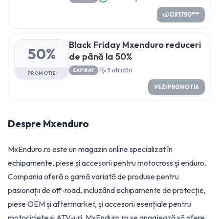
OX179O***
Black Friday Mxenduro reduceri
50%
de până la 50%
3
utilizări
EXPIRAT
PROMOTIE
VEZI PROMOTIA
Despre
Mxenduro
MxEnduro.ro este un magazin online specializat în
echipamente, piese și accesorii pentru motocross și enduro.
Compania oferă o gamă variată de produse pentru
pasionații de off-road, incluzând echipamente de protecție,
piese OEM și aftermarket, și accesorii esențiale pentru
motociclete și ATV-uri. MxEnduro.ro se angajează să ofere