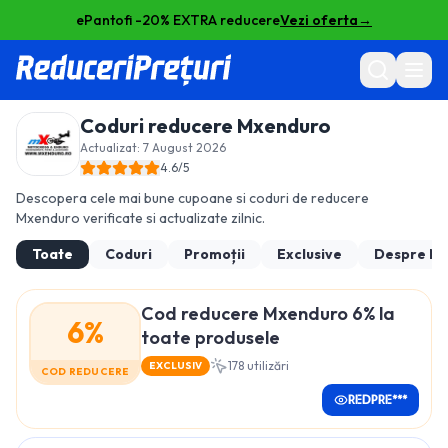
ePantofi -20% EXTRA reducere
Vezi oferta
→
Coduri reducere
Mxenduro
Actualizat:
7 August 2026
4.6
/5
Descopera cele mai bune cupoane si coduri de reducere
Mxenduro
verificate si actualizate zilnic.
Toate
Coduri
Promoții
Exclusive
Despre
Mx
Cod reducere Mxenduro 6% la
6%
toate produsele
178
utilizări
EXCLUSIV
COD REDUCERE
REDPRE***