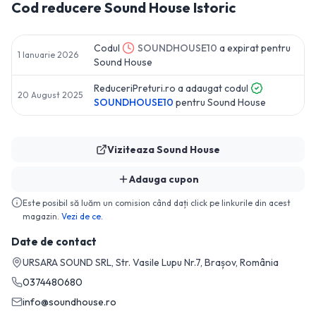
Cod reducere
Sound House
Istoric
Codul
SOUNDHOUSE10
a expirat pentru
1 Ianuarie 2026
Sound House
ReduceriPreturi.ro a adaugat codul
20 August 2025
SOUNDHOUSE10
pentru
Sound House
Viziteaza
Sound House
Adauga cupon
Este posibil să luăm un comision când dați click pe linkurile din acest
magazin.
Vezi de ce.
Date de contact
URSARA SOUND SRL, Str. Vasile Lupu Nr.7, Brașov, România
0374480680
info@soundhouse.ro