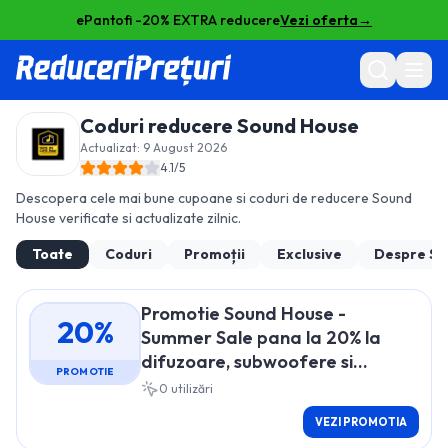
ePantofi -20% EXTRA reducere
Vezi oferta
→
Coduri reducere
Sound House
Actualizat:
9 August 2026
4.1
/5
Descopera cele mai bune cupoane si coduri de reducere
Sound
House
verificate si actualizate zilnic.
Toate
Coduri
Promoții
Exclusive
Despre
So
Promotie Sound House -
20%
Summer Sale pana la 20% la
difuzoare, subwoofere si
PROMOTIE
navigatii Teyes, Hertz, Audison
0
utilizări
VEZI PROMOTIA