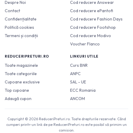
Despre Noi
Cod reducere Answear
Contact
Cod reducere ePantofi
Confidențialitate
Cod reducere Fashion Days
Politică cookies
Cod reducere Footshop
Termeni și condiții
Cod reducere Modivo
Voucher Flanco
REDUCERIPRETURI.RO
LINKURI UTILE
Toate magazinele
Curs BNR
Toate categoriile
ANPC
Cupoane exclusive
SAL - UE
Top cupoane
ECC Romania
Adaugă cupon
ANCOM
Copyright © 2026 ReduceriPreturi.ro. Toate drepturile rezervate. Când
cumperi printr-un link de pe ReduceriPreturi.ro este posibil să primim un
comision.