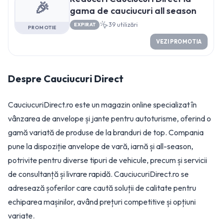
🎉
gama de cauciucuri all season
39
utilizări
EXPIRAT
PROMOTIE
VEZI PROMOTIA
Despre
Cauciucuri Direct
CauciucuriDirect.ro este un magazin online specializat în
vânzarea de anvelope și jante pentru autoturisme, oferind o
gamă variată de produse de la branduri de top. Compania
pune la dispoziție anvelope de vară, iarnă și all-season,
potrivite pentru diverse tipuri de vehicule, precum și servicii
de consultanță și livrare rapidă. CauciucuriDirect.ro se
adresează șoferilor care caută soluții de calitate pentru
echiparea mașinilor, având prețuri competitive și opțiuni
variate.