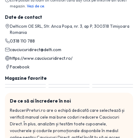
Este posibil să luăm un comision când dați click pe linkurile din acest
magazin.
Vezi de ce.
Date de contact
Delticom OE SRL, Str. Anca Popa, nr. 3, ap P, 300318 Timișoara
Romania
0318 110 788
cauciucuridirect@delti.com
https://www.cauciucuridirect.ro/
Facebook
Magazine favorite
De ce să ai încredere în noi
ReduceriPreturi.ro are o echipă dedicată care selectează și
verifică manual cele mai bune coduri reducere
Cauciucuri
Direct
. În plus, analizăm și testăm toate cupoanele,
voucherele și codurile promoționale disponbile în mediul
online pentru
Cauciucuri Direct
, astfel încât tu să ai acces