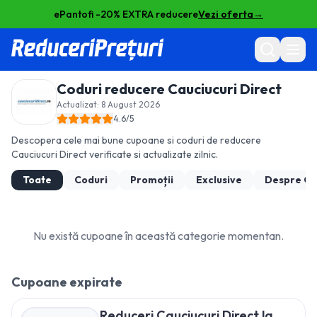
ePantofi -20% EXTRA reducere
Vezi oferta
→
Coduri reducere
Cauciucuri Direct
Actualizat:
8 August 2026
4.6
/5
Descopera cele mai bune cupoane si coduri de reducere
Cauciucuri Direct
verificate si actualizate zilnic.
Toate
Coduri
Promoții
Exclusive
Despre
Ca
Nu există cupoane în această categorie momentan.
Cupoane expirate
Reduceri Cauciucuri Direct la