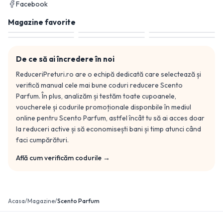
Facebook
Magazine favorite
De ce să ai încredere în noi
ReduceriPreturi.ro are o echipă dedicată care selectează și
verifică manual cele mai bune coduri reducere
Scento
Parfum
. În plus, analizăm și testăm toate cupoanele,
voucherele și codurile promoționale disponbile în mediul
online pentru
Scento Parfum
, astfel încât tu să ai acces doar
la reduceri active și să economisești bani și timp atunci când
faci cumpărături.
Află cum verificăm codurile →
Acasa
/
Magazine
/
Scento Parfum