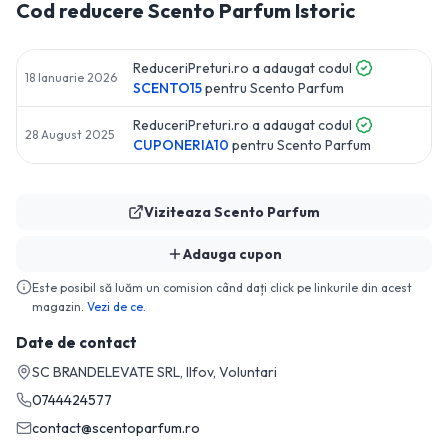
Cod reducere
Scento Parfum
Istoric
ReduceriPreturi.ro a adaugat codul
18 Ianuarie 2026
SCENTO15
pentru
Scento Parfum
ReduceriPreturi.ro a adaugat codul
28 August 2025
CUPONERIA10
pentru
Scento Parfum
Viziteaza
Scento Parfum
Adauga cupon
Este posibil să luăm un comision când dați click pe linkurile din acest
magazin.
Vezi de ce.
Date de contact
SC BRANDELEVATE SRL, Ilfov, Voluntari
0744424577
contact@scentoparfum.ro