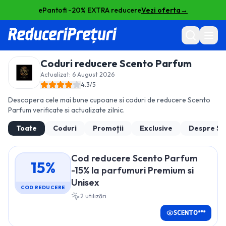
ePantofi -20% EXTRA reducere
Vezi oferta
→
Coduri reducere
Scento Parfum
Actualizat:
6 August 2026
4.3
/5
Descopera cele mai bune cupoane si coduri de reducere
Scento
Parfum
verificate si actualizate zilnic.
Toate
Coduri
Promoții
Exclusive
Despre
Sc
Cod reducere Scento Parfum
15%
-15% la parfumuri Premium si
Unisex
COD REDUCERE
2
utilizări
SCENTO***