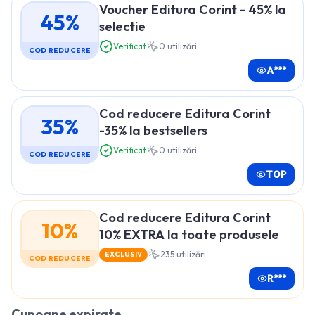
Voucher Editura Corint - 45% la
45%
selectie
Verificat
0
utilizări
COD REDUCERE
A***
Cod reducere Editura Corint
35%
-35% la bestsellers
Verificat
0
utilizări
COD REDUCERE
TOP
Cod reducere Editura Corint
10%
10% EXTRA la toate produsele
235
utilizări
EXCLUSIV
COD REDUCERE
R***
Cupoane expirate