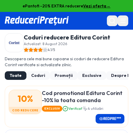
ePantofi -20% EXTRA reducere
Vezi oferta
→
Coduri reducere
Editura Corint
Actualizat:
8 August 2026
4.1
/5
Descopera cele mai bune cupoane si coduri de reducere
Editura
Corint
verificate si actualizate zilnic.
Toate
Coduri
Promoții
Exclusive
Despre
Ed
Cod promotional Editura Corint
10%
-10% la toata comanda
Verificat
4
utilizări
EXCLUSIV
COD REDUCERE
REDPRE***