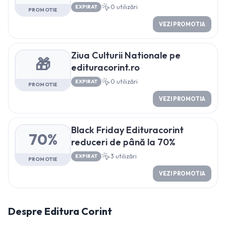
0
utilizări
EXPIRAT
PROMOTIE
VEZI PROMOTIA
Ziua Culturii Nationale pe
🎁
edituracorint.ro
0
utilizări
EXPIRAT
PROMOTIE
VEZI PROMOTIA
Black Friday Edituracorint
70%
reduceri de până la 70%
3
utilizări
EXPIRAT
PROMOTIE
VEZI PROMOTIA
Despre
Editura Corint