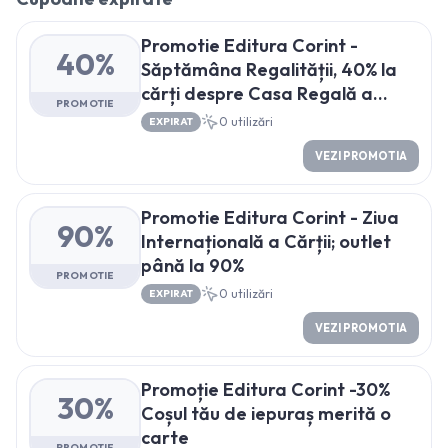
Promotie Editura Corint -
40%
Săptămâna Regalității, 40% la
cărți despre Casa Regală a
PROMOTIE
României
0
utilizări
EXPIRAT
VEZI PROMOTIA
Promotie Editura Corint - Ziua
90%
Internațională a Cărții; outlet
până la 90%
PROMOTIE
0
utilizări
EXPIRAT
VEZI PROMOTIA
Promoție Editura Corint -30%
30%
Coșul tău de iepuraș merită o
carte
PROMOTIE