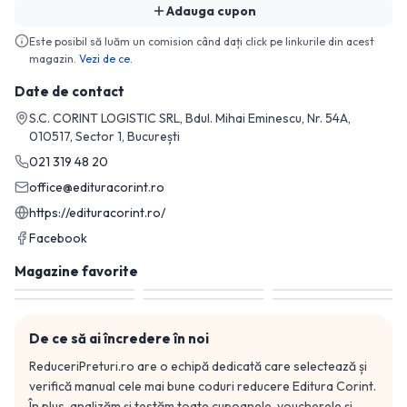
Adauga cupon
Este posibil să luăm un comision când dați click pe linkurile din acest
magazin.
Vezi de ce.
Date de contact
S.C. CORINT LOGISTIC SRL, Bdul. Mihai Eminescu, Nr. 54A,
010517, Sector 1, București
021 319 48 20
office@edituracorint.ro
https://edituracorint.ro/
Facebook
Magazine favorite
De ce să ai încredere în noi
ReduceriPreturi.ro are o echipă dedicată care selectează și
verifică manual cele mai bune coduri reducere
Editura Corint
.
În plus, analizăm și testăm toate cupoanele, voucherele și