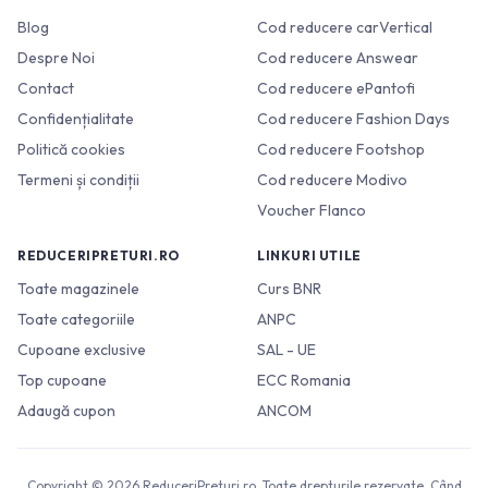
Blog
Cod reducere carVertical
Despre Noi
Cod reducere Answear
Contact
Cod reducere ePantofi
Confidențialitate
Cod reducere Fashion Days
Politică cookies
Cod reducere Footshop
Termeni și condiții
Cod reducere Modivo
Voucher Flanco
REDUCERIPRETURI.RO
LINKURI UTILE
Toate magazinele
Curs BNR
Toate categoriile
ANPC
Cupoane exclusive
SAL - UE
Top cupoane
ECC Romania
Adaugă cupon
ANCOM
Copyright © 2026 ReduceriPreturi.ro. Toate drepturile rezervate. Când