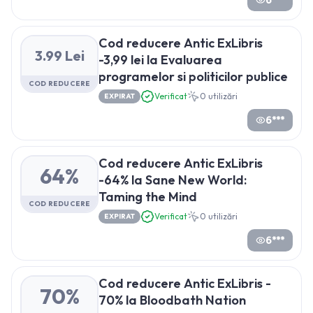
Cod reducere Antic ExLibris
3.99 Lei
-3,99 lei la Evaluarea
programelor si politicilor publice
COD REDUCERE
Verificat
0
utilizări
EXPIRAT
6***
Cod reducere Antic ExLibris
64%
-64% la Sane New World:
Taming the Mind
COD REDUCERE
Verificat
0
utilizări
EXPIRAT
6***
Cod reducere Antic ExLibris -
70%
70% la Bloodbath Nation