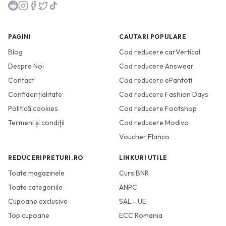
PAGINI
CAUTARI POPULARE
Blog
Cod reducere carVertical
Despre Noi
Cod reducere Answear
Contact
Cod reducere ePantofi
Confidențialitate
Cod reducere Fashion Days
Politică cookies
Cod reducere Footshop
Termeni și condiții
Cod reducere Modivo
Voucher Flanco
REDUCERIPRETURI.RO
LINKURI UTILE
Toate magazinele
Curs BNR
Toate categoriile
ANPC
Cupoane exclusive
SAL - UE
Top cupoane
ECC Romania