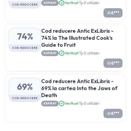
Verificat
0
utilizări
EXPIRAT
COD REDUCERE
6***
Cod reducere Antic ExLibris -
74%
74% la The Illustrated Cook's
Guide to Fruit
COD REDUCERE
Verificat
0
utilizări
EXPIRAT
6***
Cod reducere Antic ExLibris -
69%
69% la cartea Into the Jaws of
Death
COD REDUCERE
Verificat
0
utilizări
EXPIRAT
6***