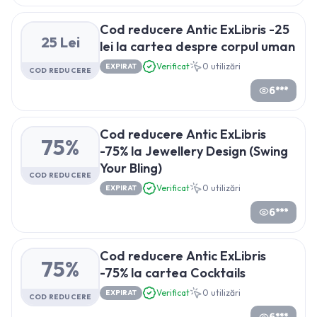
Cod reducere Antic ExLibris -25
25 Lei
lei la cartea despre corpul uman
Verificat
0
utilizări
EXPIRAT
COD REDUCERE
6***
Cod reducere Antic ExLibris
75%
-75% la Jewellery Design (Swing
Your Bling)
COD REDUCERE
Verificat
0
utilizări
EXPIRAT
6***
Cod reducere Antic ExLibris
75%
-75% la cartea Cocktails
Verificat
0
utilizări
EXPIRAT
COD REDUCERE
6***