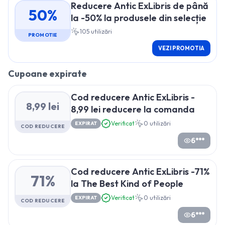
Reducere Antic ExLibris de până
50%
la -50% la produsele din selecție
105
utilizări
PROMOTIE
VEZI PROMOTIA
Cupoane expirate
Cod reducere Antic ExLibris -
8,99 lei
8,99 lei reducere la comanda
Verificat
0
utilizări
EXPIRAT
COD REDUCERE
6***
Cod reducere Antic ExLibris -71%
71%
la The Best Kind of People
Verificat
0
utilizări
EXPIRAT
COD REDUCERE
6***