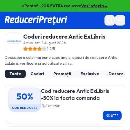
ePantofi -20% EXTRA reducere
Vezi oferta
→
Coduri reducere
Antic ExLibris
Actualizat:
8 August 2026
4.2
/5
Descopera cele mai bune cupoane si coduri de reducere
Antic
ExLibris
verificate si actualizate zilnic.
Toate
Coduri
Promoții
Exclusive
Despre
An
Cod reducere Antic ExLibris
50%
-50% la toata comanda
1
utilizări
COD REDUCERE
5***