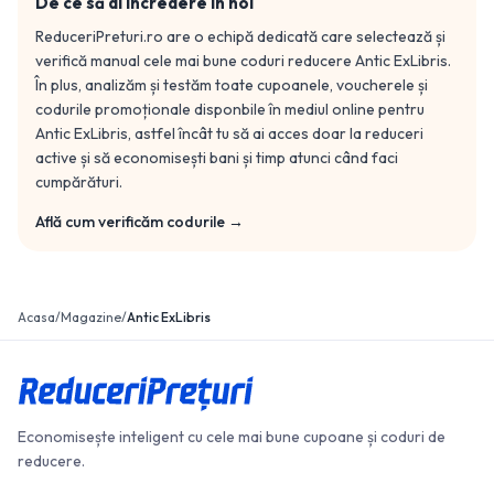
De ce să ai încredere în noi
ReduceriPreturi.ro are o echipă dedicată care selectează și
verifică manual cele mai bune coduri reducere
Antic ExLibris
.
În plus, analizăm și testăm toate cupoanele, voucherele și
codurile promoționale disponbile în mediul online pentru
Antic ExLibris
, astfel încât tu să ai acces doar la reduceri
active și să economisești bani și timp atunci când faci
cumpărături.
Află cum verificăm codurile →
Acasa
/
Magazine
/
Antic ExLibris
Economisește inteligent cu cele mai bune cupoane și coduri de
reducere.