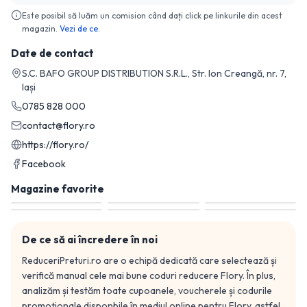
Este posibil să luăm un comision când dați click pe linkurile din acest
magazin.
Vezi de ce.
Date de contact
S.C. BAFO GROUP DISTRIBUTION S.R.L., Str. Ion Creangă, nr. 7,
Iași
0785 828 000
contact@flory.ro
https://flory.ro/
Facebook
Magazine favorite
De ce să ai încredere în noi
ReduceriPreturi.ro are o echipă dedicată care selectează și
verifică manual cele mai bune coduri reducere
Flory
. În plus,
analizăm și testăm toate cupoanele, voucherele și codurile
promoționale disponbile în mediul online pentru
Flory
, astfel