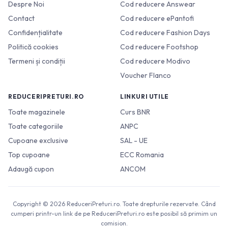
Despre Noi
Cod reducere Answear
Contact
Cod reducere ePantofi
Confidențialitate
Cod reducere Fashion Days
Politică cookies
Cod reducere Footshop
Termeni și condiții
Cod reducere Modivo
Voucher Flanco
REDUCERIPRETURI.RO
LINKURI UTILE
Toate magazinele
Curs BNR
Toate categoriile
ANPC
Cupoane exclusive
SAL - UE
Top cupoane
ECC Romania
Adaugă cupon
ANCOM
Copyright © 2026 ReduceriPreturi.ro. Toate drepturile rezervate. Când
cumperi printr-un link de pe ReduceriPreturi.ro este posibil să primim un
comision.