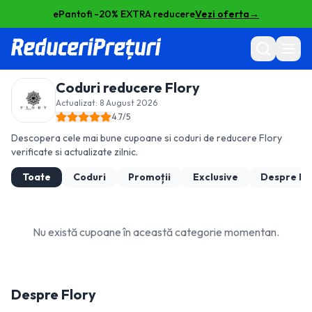
ePantofi -20% EXTRA reducere
Vezi oferta
→
Coduri reducere
Flory
Actualizat:
8 August 2026
4.7
/5
Descopera cele mai bune cupoane si coduri de reducere
Flory
verificate si actualizate zilnic.
Toate
Coduri
Promoții
Exclusive
Despre
Fl
Nu există cupoane în această categorie momentan.
Despre
Flory