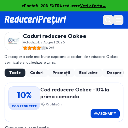
ePantofi -20% EXTRA reducere
Vezi oferta
→
Coduri reducere
Ookee
Actualizat:
7 August 2026
4.2
/5
Descopera cele mai bune cupoane si coduri de reducere
Ookee
verificate si actualizate zilnic.
Toate
Coduri
Promoții
Exclusive
Despre
Oo
Cod reducere Ookee -10% la
10%
prima comanda
75
utilizări
COD REDUCERE
ABONAR***