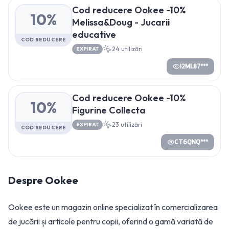
Cod reducere Ookee -10%
10%
Melissa&Doug - Jucarii
educative
COD REDUCERE
24
utilizări
EXPIRAT
I2ML87***
Cod reducere Ookee -10%
10%
Figurine Collecta
23
utilizări
EXPIRAT
COD REDUCERE
CT6QNQ***
Despre
Ookee
Ookee este un magazin online specializat în comercializarea
de jucării și articole pentru copii, oferind o gamă variată de