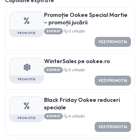
Cupoane expirate
Promoție Ookee Special Martie
%
– promoții jucării
0
utilizări
EXPIRAT
PROMOTIE
VEZI PROMOTIA
WinterSales pe ookee.ro
❄️
0
utilizări
EXPIRAT
PROMOTIE
VEZI PROMOTIA
Black Friday Ookee reduceri
%
speciale
4
utilizări
EXPIRAT
PROMOTIE
VEZI PROMOTIA