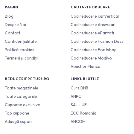
PAGINI
CAUTARI POPULARE
Blog
Cod reducere carVertical
Despre Noi
Cod reducere Answear
Contact
Cod reducere ePantofi
Confidențialitate
Cod reducere Fashion Days
Politică cookies
Cod reducere Footshop
Termeni și condiții
Cod reducere Modivo
Voucher Flanco
REDUCERIPRETURI.RO
LINKURI UTILE
Toate magazinele
Curs BNR
Toate categoriile
ANPC
Cupoane exclusive
SAL - UE
Top cupoane
ECC Romania
Adaugă cupon
ANCOM