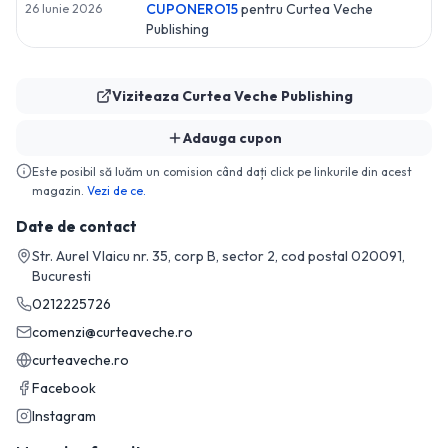
CUPONERO15
pentru
Curtea Veche
26 Iunie 2026
Publishing
Viziteaza
Curtea Veche Publishing
Adauga cupon
Este posibil să luăm un comision când dați click pe linkurile din acest
magazin.
Vezi de ce.
Date de contact
Str. Aurel Vlaicu nr. 35, corp B, sector 2, cod postal 020091,
Bucuresti
0212225726
comenzi@curteaveche.ro
curteaveche.ro
Facebook
Instagram