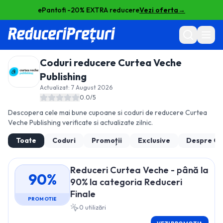
ePantofi -20% EXTRA reducere
Vezi oferta
→
Coduri reducere
Curtea Veche
Publishing
Actualizat:
7 August 2026
0.0
/5
Descopera cele mai bune cupoane si coduri de reducere
Curtea
Veche Publishing
verificate si actualizate zilnic.
Toate
Coduri
Promoții
Exclusive
Despre
Cu
Reduceri Curtea Veche - până la
90%
90% la categoria Reduceri
Finale
PROMOTIE
0
utilizări