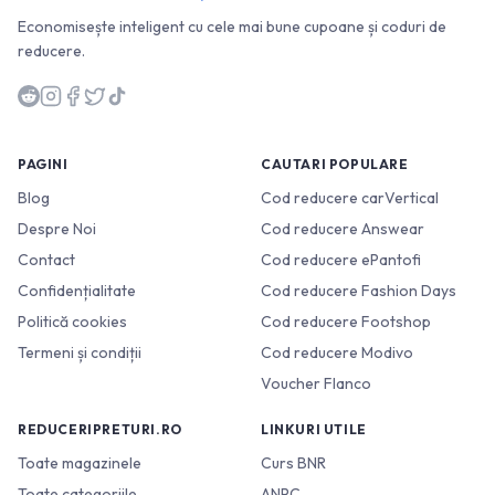
Economisește inteligent cu cele mai bune cupoane și coduri de
reducere.
PAGINI
CAUTARI POPULARE
Blog
Cod reducere carVertical
Despre Noi
Cod reducere Answear
Contact
Cod reducere ePantofi
Confidențialitate
Cod reducere Fashion Days
Politică cookies
Cod reducere Footshop
Termeni și condiții
Cod reducere Modivo
Voucher Flanco
REDUCERIPRETURI.RO
LINKURI UTILE
Toate magazinele
Curs BNR
Toate categoriile
ANPC