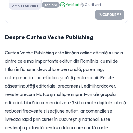
Verificat
0
utilizări
EXPIRAT
COD REDUCERE
CUPONE***
Despre
Curtea Veche Publishing
Curtea Veche Publishing este librăria online oficială a uneia
dintre cele mai importante edituri din România, cu mii de
titluri în ficțiune, dezvoltare personală, parenting,
antreprenoriat, non-fiction și cărți pentru copii. Pe site
găsești noutăți editoriale, precomenzi, ediții hardcover,
reviste precum Matca și multiple imprint-uri ale grupului
editorial. Librăria comercializează și formate digitale, oferă
reduceri frecvente și secțiune outlet, iar comenzile se
livrează rapid prin curier în București și național. Este
destinația potrivită pentru cititorii care caută carte