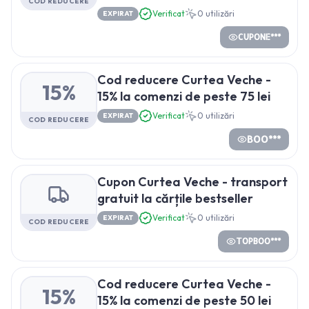
COD REDUCERE
Verificat
0
utilizări
EXPIRAT
CUPONE***
Cod reducere Curtea Veche -
15%
15% la comenzi de peste 75 lei
Verificat
0
utilizări
EXPIRAT
COD REDUCERE
BOO***
Cupon Curtea Veche - transport
gratuit la cărțile bestseller
Verificat
0
utilizări
EXPIRAT
COD REDUCERE
TOPBOO***
Cod reducere Curtea Veche -
15%
15% la comenzi de peste 50 lei