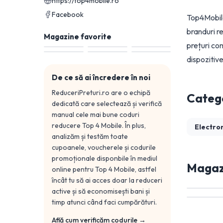
https://top4mobile.ro
Facebook
Top4Mobile
branduri r
Magazine favorite
prețuri co
dispozitive
De ce să ai încredere în noi
ReduceriPreturi.ro are o echipă
Catego
dedicată care selectează și verifică
manual cele mai bune coduri
reducere
Top 4 Mobile
. În plus,
Electro
analizăm și testăm toate
cupoanele, voucherele și codurile
promoționale disponbile în mediul
Magazi
online pentru
Top 4 Mobile
, astfel
încât tu să ai acces doar la reduceri
active și să economisești bani și
timp atunci când faci cumpărături.
Află cum verificăm codurile →