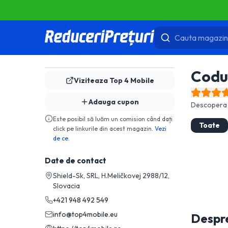
Codu
Viziteaza
Top 4 Mobile
Adauga cupon
Descopera 
Este posibil să luăm un comision când dați
Toate
click pe linkurile din acest magazin.
Vezi
de ce.
Date de contact
Shield-Sk, SRL, H.Meličkovej 2988/12,
Slovacia
+421 948 492 549
info@top4mobile.eu
Despr