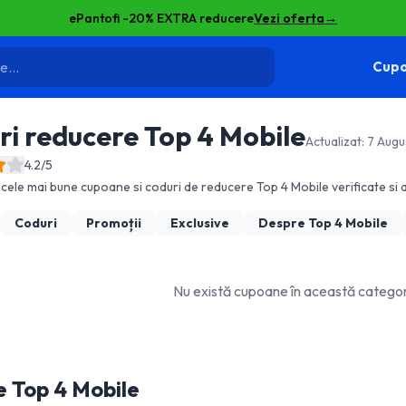
ePantofi -20% EXTRA reducere
Vezi oferta
→
Cupo
ri reducere
Top 4 Mobile
Actualizat:
7 Augu
4.2
/5
cele mai bune cupoane si coduri de reducere
Top 4 Mobile
verificate si a
Coduri
Promoții
Exclusive
Despre
Top 4 Mobile
Nu există cupoane în această categ
e
Top 4 Mobile