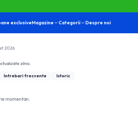
ane exclusive
Magazine
Categorii
Despre noi
st 2026
ctualizate zilnic.
Intrebari frecvente
Istoric
orie momentan.