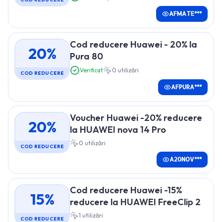
AFMATE***
Cod reducere Huawei - 20% la
20%
Pura 80
Verificat
0
utilizări
COD REDUCERE
AFPURA***
Voucher Huawei -20% reducere
20%
la HUAWEI nova 14 Pro
0
utilizări
COD REDUCERE
A20NOV***
Cod reducere Huawei -15%
15%
reducere la HUAWEI FreeClip 2
1
utilizări
COD REDUCERE