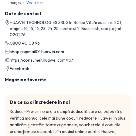
magazin.
Vezi de ce.
Date de contact
HUAWEI TECHNOLOGIES SRL Str. Barbu Văcărescu, nr. 201,
etajele 14, 15, 16, 23, 24, 25, sectorul 2, Bucuresti, cod poștal
020276
0800 40 08 96
shop.ro@mail01.huawei.com
https://consumer.huawei.com/ro/
Facebook
Magazine favorite
De ce să ai încredere în noi
ReduceriPreturi.ro are o echipă dedicată care selectează și
verifică manual cele mai bune coduri reducere
Huawei
. În plus,
analizăm și testăm toate cupoanele, voucherele și codurile
promoționale disponbile în mediul online pentru
Huawei
,