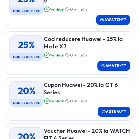
5
Verificat
0
utilizări
COD REDUCERE
AWATCH***
Cod reducere Huawei - 25% la
25%
Mate X7
Verificat
0
utilizări
COD REDUCERE
AMATEX***
Cupon Huawei - 20% la GT 6
20%
Series
Verificat
0
utilizări
COD REDUCERE
AGT6AU***
Voucher Huawei - 20% la WATCH
20%
FIT 4 Series