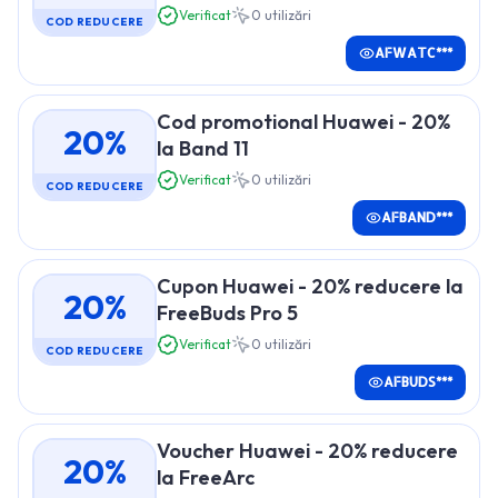
Verificat
0
utilizări
COD REDUCERE
AFWATC***
Cod promotional Huawei - 20%
20%
la Band 11
Verificat
0
utilizări
COD REDUCERE
AFBAND***
Cupon Huawei - 20% reducere la
20%
FreeBuds Pro 5
Verificat
0
utilizări
COD REDUCERE
AFBUDS***
Voucher Huawei - 20% reducere
20%
la FreeArc