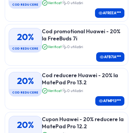
Verificat
0
utilizări
COD REDUCERE
AFREEA***
Cod promotional Huawei - 20%
20%
la FreeBuds 7i
Verificat
0
utilizări
COD REDUCERE
AFB7IA***
Cod reducere Huawei - 20% la
20%
MatePad Pro 13.2
Verificat
0
utilizări
COD REDUCERE
AFMP13***
Cupon Huawei - 20% reducere la
20%
MatePad Pro 12.2