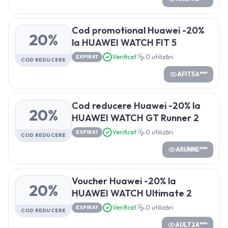
Cod promotional Huawei -20%
20%
la HUAWEI WATCH FIT 5
Verificat
0
utilizări
EXPIRAT
COD REDUCERE
AFIT5A***
Cod reducere Huawei -20% la
20%
HUAWEI WATCH GT Runner 2
Verificat
0
utilizări
EXPIRAT
COD REDUCERE
ARUNNE***
Voucher Huawei -20% la
20%
HUAWEI WATCH Ultimate 2
Verificat
0
utilizări
EXPIRAT
COD REDUCERE
AULT2A***