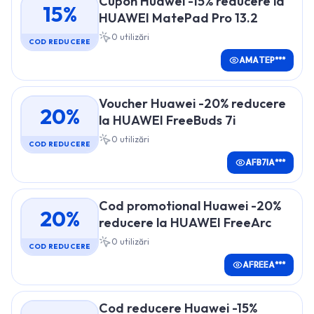
Cupon Huawei -15% reducere la
15%
HUAWEI MatePad Pro 13.2
0
utilizări
COD REDUCERE
AMATEP***
Voucher Huawei -20% reducere
20%
la HUAWEI FreeBuds 7i
0
utilizări
COD REDUCERE
AFB7IA***
Cod promotional Huawei -20%
20%
reducere la HUAWEI FreeArc
0
utilizări
COD REDUCERE
AFREEA***
Cod reducere Huawei -15%