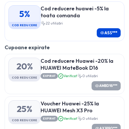
Cod reducere huawei -5% la
5%
toata comanda
22
utilizări
COD REDUCERE
A5S***
Cupoane expirate
Cod reducere Huawei -20% la
20%
HUAWEI MateBook D16
Verificat
0
utilizări
EXPIRAT
COD REDUCERE
AMBD16***
Voucher Huawei -25% la
25%
HUAWEI Mesh X3 Pro
Verificat
0
utilizări
EXPIRAT
COD REDUCERE
AX3PRO***