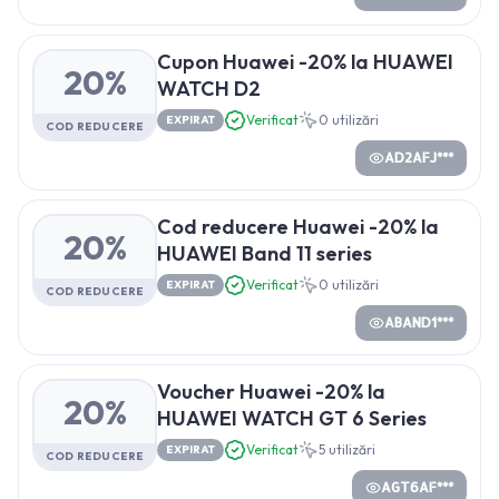
Cupon Huawei -20% la HUAWEI
20%
WATCH D2
Verificat
0
utilizări
EXPIRAT
COD REDUCERE
AD2AFJ***
Cod reducere Huawei -20% la
20%
HUAWEI Band 11 series
Verificat
0
utilizări
EXPIRAT
COD REDUCERE
ABAND1***
Voucher Huawei -20% la
20%
HUAWEI WATCH GT 6 Series
Verificat
5
utilizări
EXPIRAT
COD REDUCERE
AGT6AF***