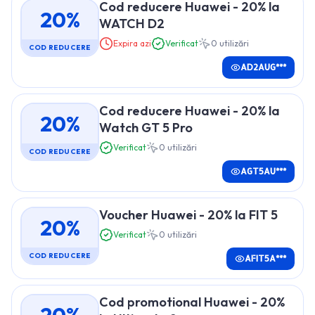
Cod reducere Huawei - 20% la
20%
WATCH D2
Expira azi
Verificat
0
utilizări
COD REDUCERE
AD2AUG***
Cod reducere Huawei - 20% la
20%
Watch GT 5 Pro
Verificat
0
utilizări
COD REDUCERE
AGT5AU***
Voucher Huawei - 20% la FIT 5
20%
Verificat
0
utilizări
COD REDUCERE
AFIT5A***
Cod promotional Huawei - 20%