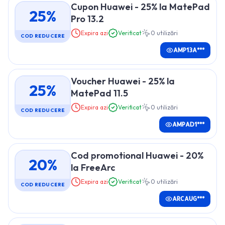
Cupon Huawei - 25% la MatePad
25%
Pro 13.2
Expira azi
Verificat
0
utilizări
COD REDUCERE
AMP13A***
Voucher Huawei - 25% la
25%
MatePad 11.5
Expira azi
Verificat
0
utilizări
COD REDUCERE
AMPAD1***
Cod promotional Huawei - 20%
20%
la FreeArc
Expira azi
Verificat
0
utilizări
COD REDUCERE
ARCAUG***