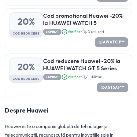
Cod promotional Huawei -20%
20%
la HUAWEI WATCH 5
Verificat
0
utilizări
EXPIRAT
COD REDUCERE
AWATCH***
Cod reducere Huawei -20% la
20%
HUAWEI WATCH GT 5 Series
Verificat
1
utilizări
EXPIRAT
COD REDUCERE
AGT5AF***
Despre
Huawei
Huawei este o companie globală de tehnologie și
telecomunicații, recunoscută pentru inovațiile sale în