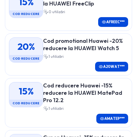
15%
la HUAWEI FreeClip
0
utilizări
COD REDUCERE
AFREEC***
Cod promotional Huawei -20%
20%
reducere la HUAWEI Watch 5
1
utilizări
COD REDUCERE
A20WAT***
Cod reducere Huawei -15%
15%
reducere la HUAWEI MatePad
Pro 12.2
COD REDUCERE
1
utilizări
AMATEP***