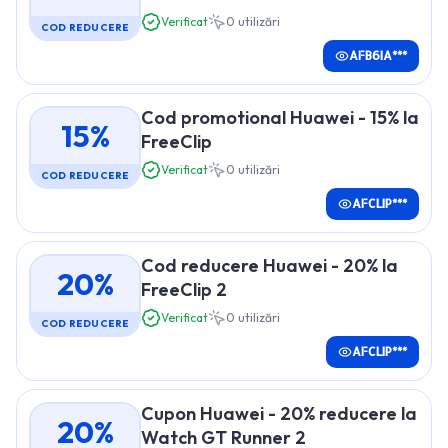
Verificat
0
utilizări
COD REDUCERE
AFB6IA***
Cod promotional Huawei - 15% la
15%
FreeClip
Verificat
0
utilizări
COD REDUCERE
AFCLIP***
Cod reducere Huawei - 20% la
20%
FreeClip 2
Verificat
0
utilizări
COD REDUCERE
AFCLIP***
Cupon Huawei - 20% reducere la
20%
Watch GT Runner 2