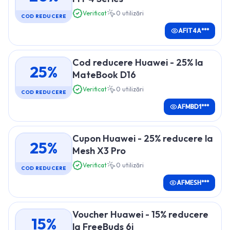
Verificat
0
utilizări
COD REDUCERE
AFIT4A***
Cod reducere Huawei - 25% la
25%
MateBook D16
Verificat
0
utilizări
COD REDUCERE
AFMBD1***
Cupon Huawei - 25% reducere la
25%
Mesh X3 Pro
Verificat
0
utilizări
COD REDUCERE
AFMESH***
Voucher Huawei - 15% reducere
15%
la FreeBuds 6i