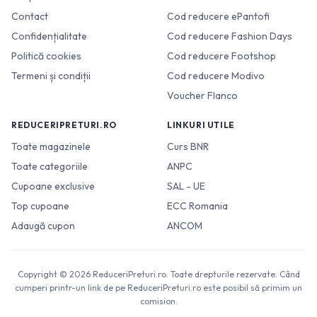
Contact
Cod reducere ePantofi
Confidențialitate
Cod reducere Fashion Days
Politică cookies
Cod reducere Footshop
Termeni și condiții
Cod reducere Modivo
Voucher Flanco
REDUCERIPRETURI.RO
LINKURI UTILE
Toate magazinele
Curs BNR
Toate categoriile
ANPC
Cupoane exclusive
SAL - UE
Top cupoane
ECC Romania
Adaugă cupon
ANCOM
Copyright © 2026 ReduceriPreturi.ro. Toate drepturile rezervate. Când
cumperi printr-un link de pe ReduceriPreturi.ro este posibil să primim un
comision.