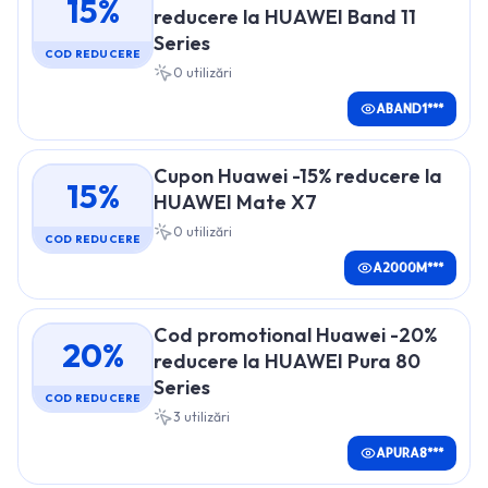
15%
reducere la HUAWEI Band 11
Series
COD REDUCERE
0
utilizări
ABAND1***
Cupon Huawei -15% reducere la
15%
HUAWEI Mate X7
0
utilizări
COD REDUCERE
A2000M***
Cod promotional Huawei -20%
20%
reducere la HUAWEI Pura 80
Series
COD REDUCERE
3
utilizări
APURA8***