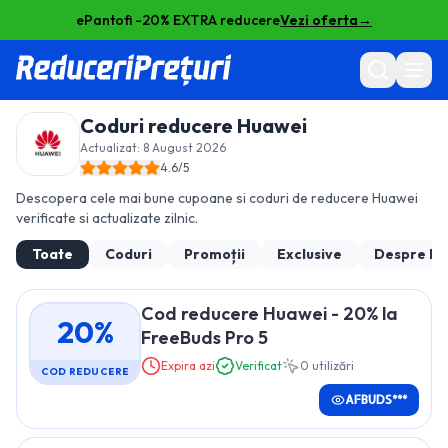
ePantofi -20% EXTRA reducere
Vezi oferta
→
Coduri reducere
Huawei
Actualizat:
8 August 2026
4.6
/5
Descopera cele mai bune cupoane si coduri de reducere
Huawei
verificate si actualizate zilnic.
Toate
Coduri
Promoții
Exclusive
Despre
Hu
Cod reducere Huawei - 20% la
20%
FreeBuds Pro 5
Expira azi
Verificat
0
utilizări
COD REDUCERE
AFBUDS***