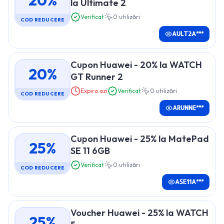
20%
la Ultimate 2
Verificat
0
utilizări
COD REDUCERE
AULT2A***
Cupon Huawei - 20% la WATCH
20%
GT Runner 2
Expira azi
Verificat
0
utilizări
COD REDUCERE
ARUNNE***
Cupon Huawei - 25% la MatePad
25%
SE 11 6GB
Verificat
0
utilizări
COD REDUCERE
ASE11A***
Voucher Huawei - 25% la WATCH
25%