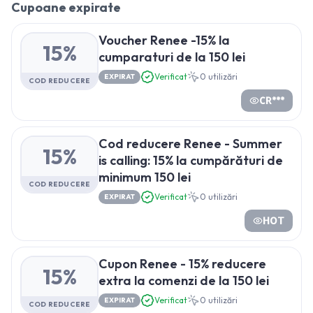
Cupoane expirate
Voucher Renee -15% la
15%
cumparaturi de la 150 lei
Verificat
0
utilizări
EXPIRAT
COD REDUCERE
CR***
Cod reducere Renee - Summer
15%
is calling: 15% la cumpărături de
minimum 150 lei
COD REDUCERE
Verificat
0
utilizări
EXPIRAT
HOT
Cupon Renee - 15% reducere
15%
extra la comenzi de la 150 lei
Verificat
0
utilizări
EXPIRAT
COD REDUCERE