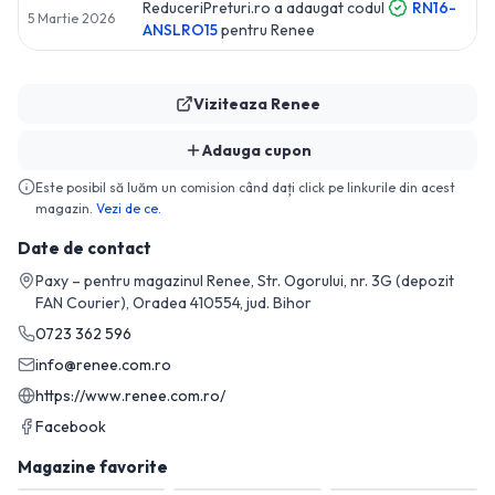
ReduceriPreturi.ro a adaugat codul
RN16-
5 Martie 2026
ANSLRO15
pentru
Renee
Viziteaza
Renee
Adauga cupon
Este posibil să luăm un comision când dați click pe linkurile din acest
magazin.
Vezi de ce.
Date de contact
Paxy – pentru magazinul Renee, Str. Ogorului, nr. 3G (depozit
FAN Courier), Oradea 410554, jud. Bihor
0723 362 596
info@renee.com.ro
https://www.renee.com.ro/
Facebook
Magazine favorite