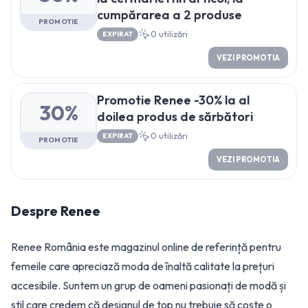
cumpărarea a 2 produse
PROMOTIE
0
utilizări
EXPIRAT
VEZI PROMOTIA
Promotie Renee -30% la al
30%
doilea produs de sărbători
0
utilizări
EXPIRAT
PROMOTIE
VEZI PROMOTIA
Despre
Renee
Renee România este magazinul online de referință pentru
femeile care apreciază moda de înaltă calitate la prețuri
accesibile. Suntem un grup de oameni pasionați de modă și
stil care credem că designul de top nu trebuie să coste o