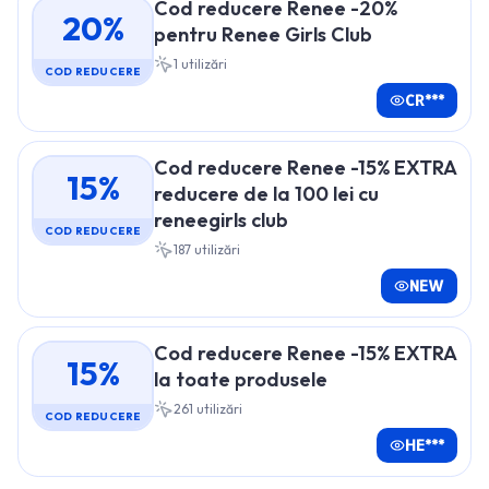
Cod reducere Renee -20%
20%
pentru Renee Girls Club
1
utilizări
COD REDUCERE
CR***
Cod reducere Renee -15% EXTRA
15%
reducere de la 100 lei cu
reneegirls club
COD REDUCERE
187
utilizări
NEW
Cod reducere Renee -15% EXTRA
15%
la toate produsele
261
utilizări
COD REDUCERE
HE***