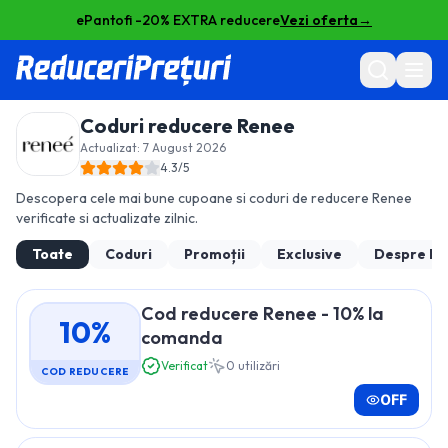
ePantofi -20% EXTRA reducere
Vezi oferta
→
Coduri reducere
Renee
Actualizat:
7 August 2026
4.3
/5
Descopera cele mai bune cupoane si coduri de reducere
Renee
verificate si actualizate zilnic.
Toate
Coduri
Promoții
Exclusive
Despre
Re
Cod reducere Renee - 10% la
10%
comanda
Verificat
0
utilizări
COD REDUCERE
OFF