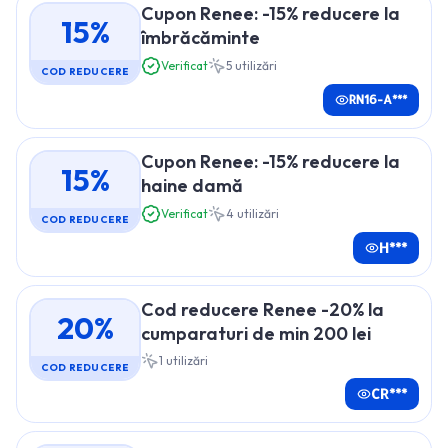
Cupon Renee: -15% reducere la
15%
îmbrăcăminte
Verificat
5
utilizări
COD REDUCERE
RN16-A***
Cupon Renee: -15% reducere la
15%
haine damă
Verificat
4
utilizări
COD REDUCERE
H***
Cod reducere Renee -20% la
20%
cumparaturi de min 200 lei
1
utilizări
COD REDUCERE
CR***