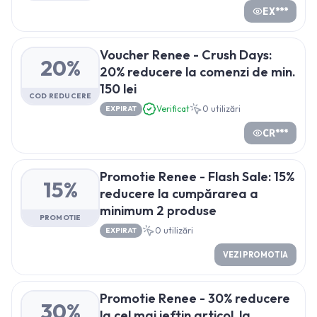
EX***
Voucher Renee - Crush Days:
20%
20% reducere la comenzi de min.
150 lei
COD REDUCERE
Verificat
0
utilizări
EXPIRAT
CR***
Promotie Renee - Flash Sale: 15%
15%
reducere la cumpărarea a
minimum 2 produse
PROMOTIE
0
utilizări
EXPIRAT
VEZI PROMOTIA
Promotie Renee - 30% reducere
30%
la cel mai ieftin articol, la