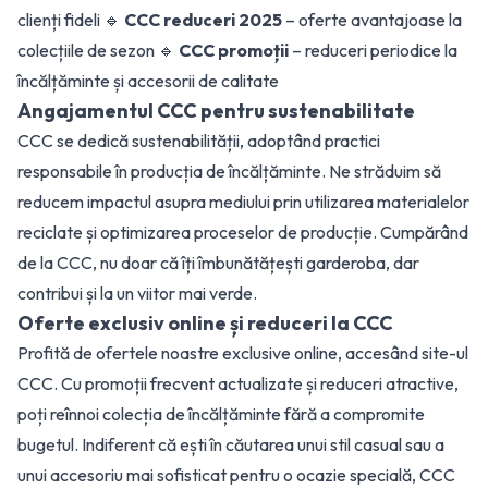
clienți fideli 🔹
CCC reduceri 2025
– oferte avantajoase la
colecțiile de sezon 🔹
CCC promoții
– reduceri periodice la
încălțăminte și accesorii de calitate
Angajamentul CCC pentru sustenabilitate
CCC se dedică sustenabilității, adoptând practici
responsabile în producția de încălțăminte. Ne străduim să
reducem impactul asupra mediului prin utilizarea materialelor
reciclate și optimizarea proceselor de producție. Cumpărând
de la CCC, nu doar că îți îmbunătățești garderoba, dar
contribui și la un viitor mai verde.
Oferte exclusiv online și reduceri la CCC
Profită de ofertele noastre exclusive online, accesând site-ul
CCC. Cu promoții frecvent actualizate și reduceri atractive,
poți reînnoi colecția de încălțăminte fără a compromite
bugetul. Indiferent că ești în căutarea unui stil casual sau a
unui accesoriu mai sofisticat pentru o ocazie specială, CCC