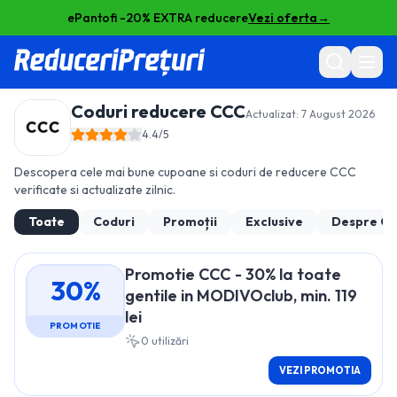
ePantofi -20% EXTRA reducere
Vezi oferta
→
Coduri reducere
CCC
Actualizat:
7 August 2026
4.4
/5
Descopera cele mai bune cupoane si coduri de reducere
CCC
verificate si actualizate zilnic.
Toate
Coduri
Promoții
Exclusive
Despre
C
Promotie CCC - 30% la toate
30%
gentile in MODIVOclub, min. 119
lei
PROMOTIE
0
utilizări
VEZI PROMOTIA