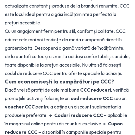
actualizate constant și produse de la branduri renumite, CCC
este locul ideal pentru a găsi încălțămintea perfectă la
prețuri accesibile.
Cu un angajament ferm pentru stil, confort și calitate, CCC
aduce cele mai noi tendințe din moda europeană direct în
garderoba ta. Descoperă o gamă variată de încălțăminte,
de la pantofi cu toc și cizme, la adidași confortabili și sandale,
toate disponibile la prețuri accesibile. Nu uita să folosești
codul de reducere CCC pentru oferte speciale la achiziții.
Cum economisești la cumpărături pe CCC?
Dacă vrei să profiți de cele mai bune
CCC reduceri
, verifică
promoțiile active și folosește un
cod reducere CCC
sau un
voucher CCC
pentru a obține un discount suplimentar la
produsele preferate. 🔹
Coduri reducere CCC
– aplicabile
în magazinul online pentru discounturi exclusive 🔹
Cupon
reducere CCC
– disponibil în campaniile speciale pentru