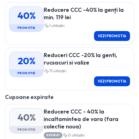
Reducere CCC -40% la genți la
40%
min. 119 lei
1
utilizări
PROMOTIE
VEZI PROMOTIA
Reduceri CCC -20% la genti,
20%
rucsacuri si valize
71
utilizări
PROMOTIE
VEZI PROMOTIA
Cupoane expirate
Reducere CCC - 40% la
40%
incaltamintea de vara (fara
colectie noua)
PROMOTIE
0
utilizări
EXPIRAT