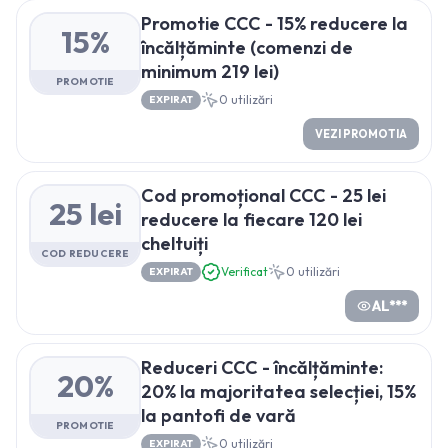
Promotie CCC - 15% reducere la
15%
încălțăminte (comenzi de
minimum 219 lei)
PROMOTIE
0
utilizări
EXPIRAT
VEZI PROMOTIA
Cod promoțional CCC - 25 lei
25 lei
reducere la fiecare 120 lei
cheltuiți
COD REDUCERE
Verificat
0
utilizări
EXPIRAT
AL***
Reduceri CCC - încălțăminte:
20%
20% la majoritatea selecției, 15%
la pantofi de vară
PROMOTIE
0
utilizări
EXPIRAT