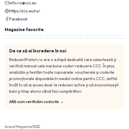
info.ro@ccc.eu
https://ccc.eu/ro/
Facebook
Magazine favorite
De ce să ai încredere în noi
ReduceriPreturi.ro are o echipă dedicată care selectează și
verifică manual cele mai bune coduri reducere
CCC
. În plus,
analizăm și testăm toate cupoanele, voucherele și codurile
promoționale disponbile în mediul online pentru
CCC
, astfel
încât tu să ai acces doar la reduceri active și să economisești
bani și timp atunci când faci cumpărături.
Află cum verificăm codurile →
Acasa
/
Magazine
/
CCC