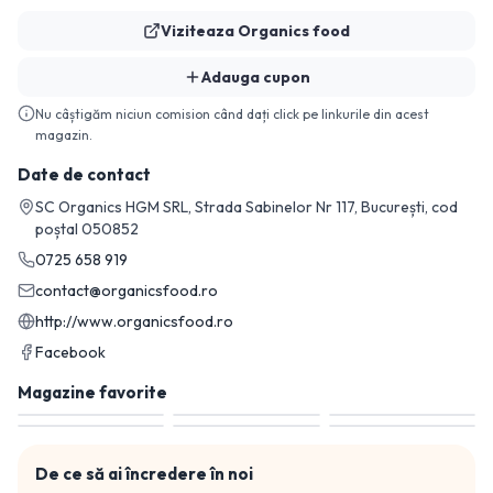
Viziteaza
Organics food
Adauga cupon
Nu câștigăm niciun comision când dați click pe linkurile din acest
magazin.
Date de contact
SC Organics HGM SRL, Strada Sabinelor Nr 117, București, cod
poștal 050852
0725 658 919
contact@organicsfood.ro
http://www.organicsfood.ro
Facebook
Magazine favorite
De ce să ai încredere în noi