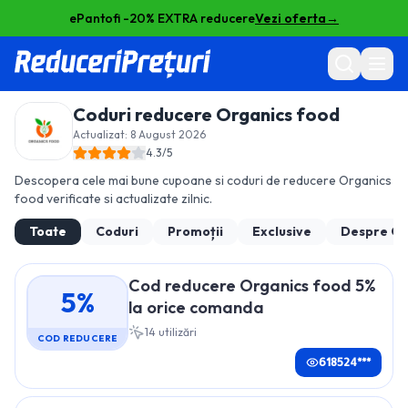
ePantofi -20% EXTRA reducere
Vezi oferta
→
Coduri reducere
Organics food
Actualizat:
8 August 2026
4.3
/5
Descopera cele mai bune cupoane si coduri de reducere
Organics
food
verificate si actualizate zilnic.
Toate
Coduri
Promoții
Exclusive
Despre
Or
Cod reducere Organics food 5%
5%
la orice comanda
14
utilizări
COD REDUCERE
618524***