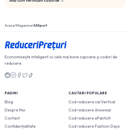
Află cum verificăm codurile →
Acasa
/
Magazine
/
AfiSport
Economisește inteligent cu cele mai bune cupoane și coduri de
reducere.
PAGINI
CAUTARI POPULARE
Blog
Cod reducere carVertical
Despre Noi
Cod reducere Answear
Contact
Cod reducere ePantofi
Confidențialitate
Cod reducere Fashion Days