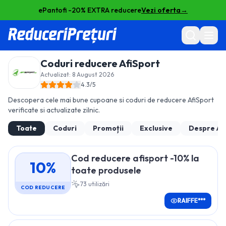
ePantofi -20% EXTRA reducere
Vezi oferta
→
Coduri reducere
AfiSport
Actualizat:
8 August 2026
4.3
/5
Descopera cele mai bune cupoane si coduri de reducere
AfiSport
verificate si actualizate zilnic.
Toate
Coduri
Promoții
Exclusive
Despre
Af
Cod reducere afisport -10% la
10%
toate produsele
73
utilizări
COD REDUCERE
RAIFFE***