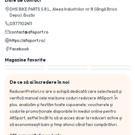
Date de contact
DHS BIKE PARTS S.R.L., Aleea Industriilor nr 8 (lângă Brico
Depo), Buzău
0377102411
contact@afisport.ro
https://afisport.ro/
Facebook
Magazine favorite
De ce să ai încredere în noi
ReduceriPreturi.ro are o echipă dedicată care selectează și
verifică manual cele mai bune coduri reducere
AfiSport
. În
plus, analizăm și testăm toate cupoanele, voucherele și
codurile promoționale disponbile în mediul online pentru
AfiSport
, astfel încât tu să ai acces doar la reduceri active și
să economisești bani și timp atunci când faci cumpărături.