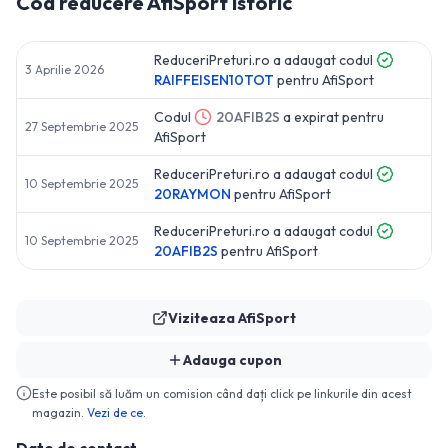
Cod reducere
AfiSport
Istoric
ReduceriPreturi.ro a adaugat codul
3 Aprilie 2026
RAIFFEISEN10TOT
pentru
AfiSport
Codul
20AFIB2S
a expirat pentru
27 Septembrie 2025
AfiSport
ReduceriPreturi.ro a adaugat codul
10 Septembrie 2025
20RAYMON
pentru
AfiSport
ReduceriPreturi.ro a adaugat codul
10 Septembrie 2025
20AFIB2S
pentru
AfiSport
Viziteaza
AfiSport
Adauga cupon
Este posibil să luăm un comision când dați click pe linkurile din acest
magazin.
Vezi de ce.