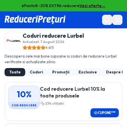
ePantofi -20% EXTRA reducere
Vezi oferta
→
Coduri reducere
Lurbel
Actualizat:
7 August 2026
4.6
/5
Descopera cele mai bune cupoane si coduri de reducere
Lurbel
verificate si actualizate zilnic.
Toate
Coduri
Promoții
Exclusive
Despre
Lu
Cod reducere Lurbel 10% la
10%
toate produsele
234
utilizări
COD REDUCERE
CUPONE***