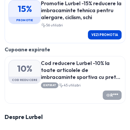
Promotie Lurbel -15% reducere la
15%
imbracaminte tehnica pentru
alergare, ciclism, schi
PROMOTIE
56
utilizări
VEZI PROMOTIA
Cupoane expirate
Cod reducere Lurbel -10% la
10%
toate articolele de
imbracaminte sportiva cu pret
COD REDUCERE
intreg
45
utilizări
EXPIRAT
R***
Despre
Lurbel