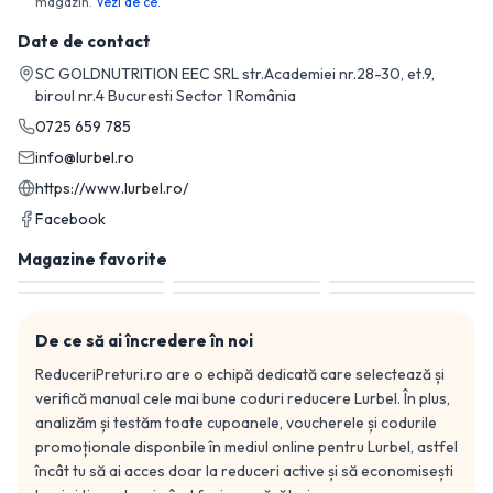
magazin.
Vezi de ce.
Date de contact
SC GOLDNUTRITION EEC SRL str.Academiei nr.28-30, et.9,
biroul nr.4 Bucuresti Sector 1 România
0725 659 785
info@lurbel.ro
https://www.lurbel.ro/
Facebook
Magazine favorite
De ce să ai încredere în noi
ReduceriPreturi.ro are o echipă dedicată care selectează și
verifică manual cele mai bune coduri reducere
Lurbel
. În plus,
analizăm și testăm toate cupoanele, voucherele și codurile
promoționale disponbile în mediul online pentru
Lurbel
, astfel
încât tu să ai acces doar la reduceri active și să economisești