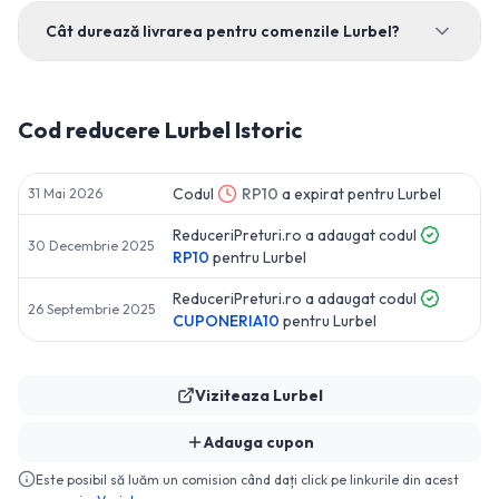
Cât durează livrarea pentru comenzile Lurbel?
Cod reducere
Lurbel
Istoric
Codul
RP10
a expirat pentru
Lurbel
31 Mai 2026
ReduceriPreturi.ro a adaugat codul
30 Decembrie 2025
RP10
pentru
Lurbel
ReduceriPreturi.ro a adaugat codul
26 Septembrie 2025
CUPONERIA10
pentru
Lurbel
Viziteaza
Lurbel
Adauga cupon
Este posibil să luăm un comision când dați click pe linkurile din acest