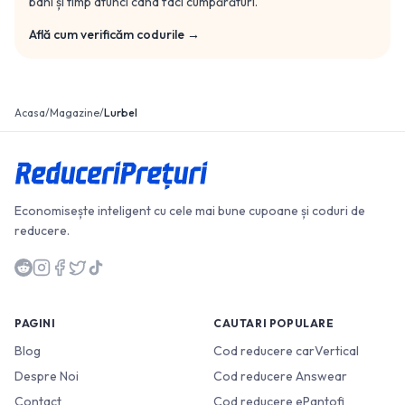
bani și timp atunci când faci cumpărături.
Află cum verificăm codurile →
Acasa
/
Magazine
/
Lurbel
Economisește inteligent cu cele mai bune cupoane și coduri de
reducere.
PAGINI
CAUTARI POPULARE
Blog
Cod reducere carVertical
Despre Noi
Cod reducere Answear
Contact
Cod reducere ePantofi