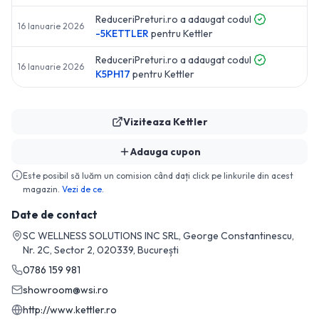
ReduceriPreturi.ro a adaugat codul
16 Ianuarie 2026
-5KETTLER
pentru
Kettler
ReduceriPreturi.ro a adaugat codul
16 Ianuarie 2026
K5PH17
pentru
Kettler
Viziteaza
Kettler
Adauga cupon
Este posibil să luăm un comision când dați click pe linkurile din acest
magazin.
Vezi de ce.
Date de contact
SC WELLNESS SOLUTIONS INC SRL, George Constantinescu,
Nr. 2C, Sector 2, 020339, București
0786 159 981
showroom@wsi.ro
http://www.kettler.ro