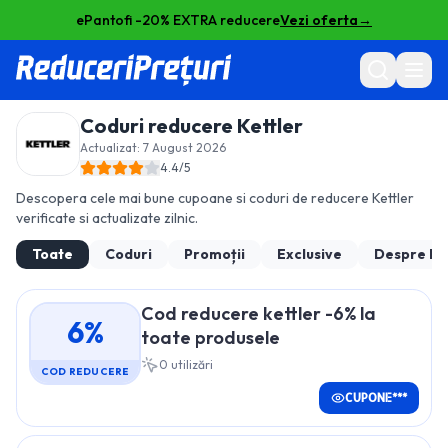
ePantofi -20% EXTRA reducere
Vezi oferta
→
Coduri reducere
Kettler
Actualizat:
7 August 2026
4.4
/5
Descopera cele mai bune cupoane si coduri de reducere
Kettler
verificate si actualizate zilnic.
Toate
Coduri
Promoții
Exclusive
Despre
Ke
Cod reducere kettler -6% la
6%
toate produsele
0
utilizări
COD REDUCERE
CUPONE***