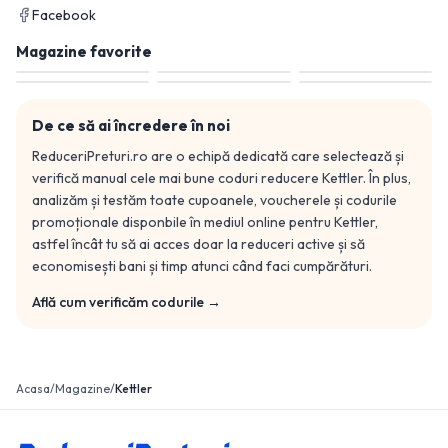
Facebook
Magazine favorite
De ce să ai încredere în noi
ReduceriPreturi.ro are o echipă dedicată care selectează și
verifică manual cele mai bune coduri reducere
Kettler
. În plus,
analizăm și testăm toate cupoanele, voucherele și codurile
promoționale disponbile în mediul online pentru
Kettler
,
astfel încât tu să ai acces doar la reduceri active și să
economisești bani și timp atunci când faci cumpărături.
Află cum verificăm codurile →
Acasa
/
Magazine
/
Kettler