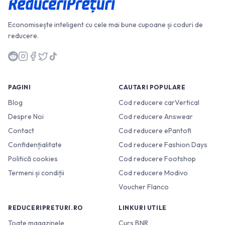
Economisește inteligent cu cele mai bune cupoane și coduri de
reducere.
PAGINI
CAUTARI POPULARE
Blog
Cod reducere carVertical
Despre Noi
Cod reducere Answear
Contact
Cod reducere ePantofi
Confidențialitate
Cod reducere Fashion Days
Politică cookies
Cod reducere Footshop
Termeni și condiții
Cod reducere Modivo
Voucher Flanco
REDUCERIPRETURI.RO
LINKURI UTILE
Toate magazinele
Curs BNR