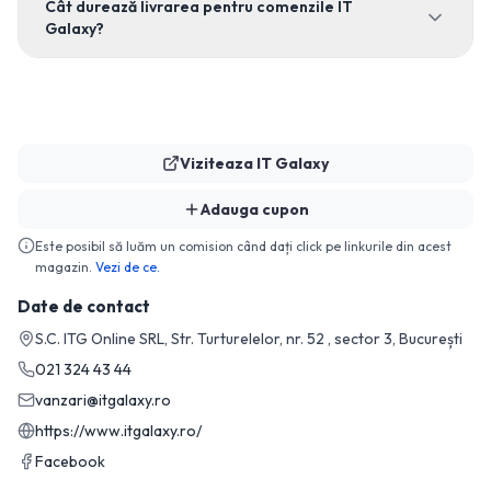
Cât durează livrarea pentru comenzile IT
Galaxy?
Viziteaza
IT Galaxy
Adauga cupon
Este posibil să luăm un comision când dați click pe linkurile din acest
magazin.
Vezi de ce.
Date de contact
S.C. ITG Online SRL, Str. Turturelelor, nr. 52 , sector 3, București
021 324 43 44
vanzari@itgalaxy.ro
https://www.itgalaxy.ro/
Facebook