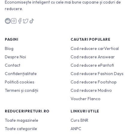
Economisește inteligent cu cele mai bune cupoane și coduri de
reducere.
PAGINI
CAUTARI POPULARE
Blog
Cod reducere carVertical
Despre Noi
Cod reducere Answear
Contact
Cod reducere ePantofi
Confidențialitate
Cod reducere Fashion Days
Politică cookies
Cod reducere Footshop
Termeni și condiții
Cod reducere Modivo
Voucher Flanco
REDUCERIPRETURI.RO
LINKURI UTILE
Toate magazinele
Curs BNR
Toate categoriile
ANPC