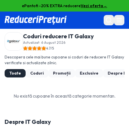
ePantofi -20% EXTRA reducere
Vezi oferta
→
Coduri reducere
IT Galaxy
Actualizat:
6 August 2026
4.7
/5
Descopera cele mai bune cupoane si coduri de reducere
IT Galaxy
verificate si actualizate zilnic.
Toate
Coduri
Promoții
Exclusive
Despre
IT
Nu există cupoane în această categorie momentan.
Despre
IT Galaxy