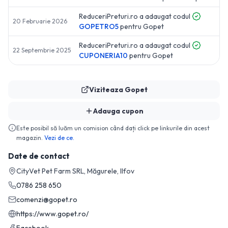
ReduceriPreturi.ro a adaugat codul
20 Februarie 2026
GOPETRO5
pentru
Gopet
ReduceriPreturi.ro a adaugat codul
22 Septembrie 2025
CUPONERIA10
pentru
Gopet
Viziteaza
Gopet
Adauga cupon
Este posibil să luăm un comision când dați click pe linkurile din acest
magazin.
Vezi de ce.
Date de contact
CityVet Pet Farm SRL, Măgurele, Ilfov
0786 258 650
comenzi@gopet.ro
https://www.gopet.ro/