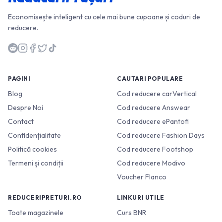
Economisește inteligent cu cele mai bune cupoane și coduri de
reducere.
PAGINI
CAUTARI POPULARE
Blog
Cod reducere carVertical
Despre Noi
Cod reducere Answear
Contact
Cod reducere ePantofi
Confidențialitate
Cod reducere Fashion Days
Politică cookies
Cod reducere Footshop
Termeni și condiții
Cod reducere Modivo
Voucher Flanco
REDUCERIPRETURI.RO
LINKURI UTILE
Toate magazinele
Curs BNR