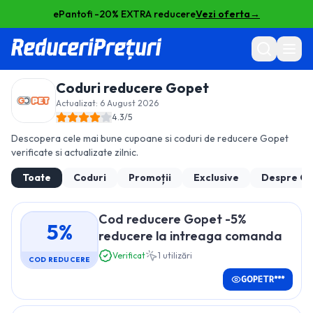
ePantofi -20% EXTRA reducere
Vezi oferta
→
Coduri reducere
Gopet
Actualizat:
6 August 2026
4.3
/5
Descopera cele mai bune cupoane si coduri de reducere
Gopet
verificate si actualizate zilnic.
Toate
Coduri
Promoții
Exclusive
Despre
Go
Cod reducere Gopet -5%
5%
reducere la intreaga comanda
Verificat
1
utilizări
COD REDUCERE
GOPETR***