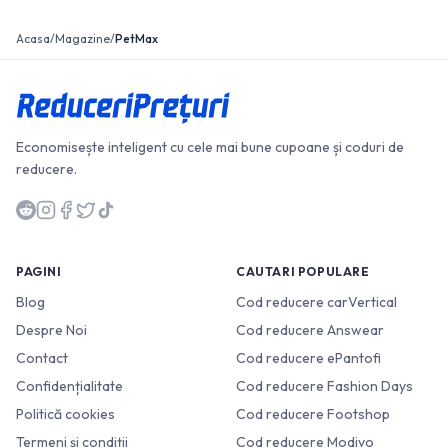
Acasa
/
Magazine
/
PetMax
Economisește inteligent cu cele mai bune cupoane și coduri de
reducere.
PAGINI
CAUTARI POPULARE
Blog
Cod reducere carVertical
Despre Noi
Cod reducere Answear
Contact
Cod reducere ePantofi
Confidențialitate
Cod reducere Fashion Days
Politică cookies
Cod reducere Footshop
Termeni și condiții
Cod reducere Modivo