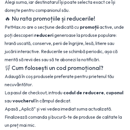
Alegi suma, iar destinatarul își poate selecta exact ce își
dorește pentru companionul său.
🔥 Nu rata promoțiile și reducerile!
PetMax.ro are o secțiune dedicată cu
promoții
active, unde
poți descoperi
reduceri
generoase la produse populare:
hrană uscată, conserve, perii de îngrijire, lesă, litiere sau
jucării interactive. Reducerile se schimbă periodic, așa că
merită să revii des sau să te abonezi la notificări.
🛒 Cum folosești un cod promoțional?
Adaugă în coș produsele preferate pentru prietenul tău
necuvântător.
La pasul de checkout, introdu
codul de reducere
,
cuponul
sau
voucherul
în câmpul dedicat.
Apasă „Aplică” și vei vedea imediat suma actualizată.
Finalizează comanda și bucură-te de produse de calitate la
un preț mai mic.