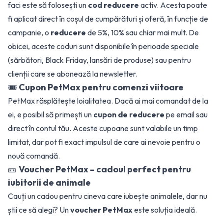
faci este să folosești un
cod reducere
activ. Acesta poate
fi aplicat direct în coșul de cumpărături și oferă, în funcție de
campanie, o
reducere
de 5%, 10% sau chiar mai mult. De
obicei, aceste coduri sunt disponibile în perioade speciale
(sărbători, Black Friday, lansări de produse) sau pentru
clienții care se abonează la newsletter.
🎟️
Cupon PetMax pentru comenzi viitoare
PetMax răsplătește loialitatea. Dacă ai mai comandat de la
ei, e posibil să primești un
cupon de reducere
pe email sau
direct în contul tău. Aceste cupoane sunt valabile un timp
limitat, dar pot fi exact impulsul de care ai nevoie pentru o
nouă comandă.
🎫
Voucher PetMax – cadoul perfect pentru
iubitorii de animale
Cauți un cadou pentru cineva care iubește animalele, dar nu
știi ce să alegi? Un
voucher PetMax
este soluția ideală.