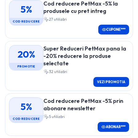
Cod reducere PetMax -5% la
5%
produsele cu pret intreg
27
utilizări
COD REDUCERE
CUPONE***
Super Reduceri PetMax pana la
20%
-20% reducere la produse
selectate
PROMOTIE
32
utilizări
VEZI PROMOTIA
Cod reducere PetMax -5% prin
5%
abonare newsletter
5
utilizări
COD REDUCERE
ABONAR***