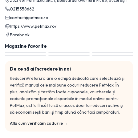
Zuzi Vet Farmaxia SRL 1, Bulevardul Uverturii Nr. 83, București
0215558662
contact@petmax.ro
https://www.petmax.ro/
Facebook
Magazine favorite
De ce să ai încredere în noi
ReduceriPreturi.ro are o echipă dedicată care selectează și
verifică manual cele mai bune coduri reducere
PetMax
. În
plus, analizăm și testăm toate cupoanele, voucherele și
codurile promoționale disponbile în mediul online pentru
PetMax
, astfel încât tu să ai acces doar la reduceri active și
să economisești bani și timp atunci când faci cumpărături.
Află cum verificăm codurile →