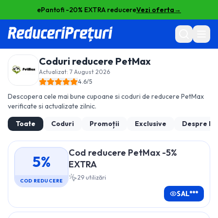
ePantofi -20% EXTRA reducere
Vezi oferta
→
Coduri reducere
PetMax
Actualizat:
7 August 2026
4.6
/5
Descopera cele mai bune cupoane si coduri de reducere
PetMax
verificate si actualizate zilnic.
Toate
Coduri
Promoții
Exclusive
Despre
Pe
Cod reducere PetMax -5%
5%
EXTRA
29
utilizări
COD REDUCERE
SAL***