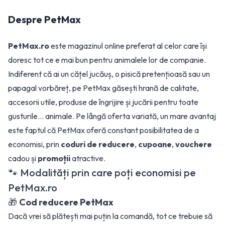
Despre
PetMax
PetMax.ro
este magazinul online preferat al celor care își
doresc tot ce e mai bun pentru animalele lor de companie.
Indiferent că ai un cățel jucăuș, o pisică pretențioasă sau un
papagal vorbăreț, pe PetMax găsești hrană de calitate,
accesorii utile, produse de îngrijire și jucării pentru toate
gusturile… animale. Pe lângă oferta variată, un mare avantaj
este faptul că PetMax oferă constant posibilitatea de a
economisi, prin
coduri de reducere
,
cupoane
,
vouchere
cadou și
promoții
atractive.
🐾 Modalități prin care poți economisi pe
PetMax.ro
🎁
Cod reducere PetMax
Dacă vrei să plătești mai puțin la comandă, tot ce trebuie să