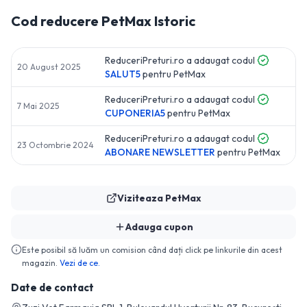
Cod reducere
PetMax
Istoric
ReduceriPreturi.ro a adaugat codul
20 August 2025
SALUT5
pentru
PetMax
ReduceriPreturi.ro a adaugat codul
7 Mai 2025
CUPONERIA5
pentru
PetMax
ReduceriPreturi.ro a adaugat codul
23 Octombrie 2024
ABONARE NEWSLETTER
pentru
PetMax
Viziteaza
PetMax
Adauga cupon
Este posibil să luăm un comision când dați click pe linkurile din acest
magazin.
Vezi de ce.
Date de contact