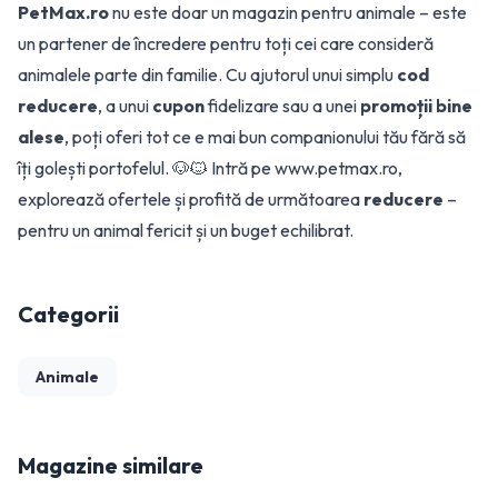
PetMax.ro
nu este doar un magazin pentru animale – este
un partener de încredere pentru toți cei care consideră
animalele parte din familie. Cu ajutorul unui simplu
cod
reducere
, a unui
cupon
fidelizare sau a unei
promoții bine
alese
, poți oferi tot ce e mai bun companionului tău fără să
îți golești portofelul. 🐶🐱 Intră pe
www.petmax.ro
,
explorează ofertele și profită de următoarea
reducere
–
pentru un animal fericit și un buget echilibrat.
Categorii
Animale
Magazine similare