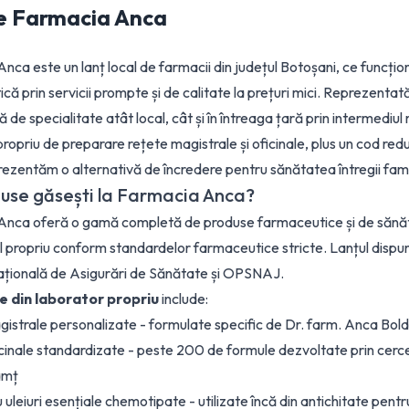
e
Farmacia Anca
nca este un lanț local de farmacii din județul Botoșani, ce funcțio
că prin servicii prompte și de calitate la prețuri mici. Reprezenta
 de specialitate atât local, cât și în întreaga țară prin intermediu
propriu de preparare rețete magistrale și oficinale, plus un cod r
prezentăm o alternativă de încredere pentru sănătatea întregii famil
use găsești la Farmacia Anca?
nca oferă o gamă completă de produse farmaceutice și de sănăta
l propriu conform standardelor farmaceutice stricte. Lanțul dispun
țională de Asigurări de Sănătate și OPSNAJ.
 din laborator propriu
include:
istrale personalizate - formulate specific de Dr. farm. Anca Bolde
cinale standardizate - peste 200 de formule dezvoltate prin cercetă
amț
uleiuri esențiale chemotipate - utilizate încă din antichitate pentr