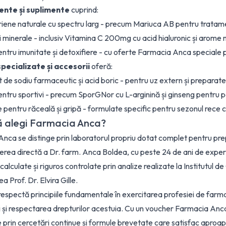
nte și suplimente
cuprind:
iene naturale cu spectru larg - precum Mariuca AB pentru tratam
i minerale - inclusiv Vitamina C 200mg cu acid hialuronic și arome 
ntru imunitate și detoxifiere - cu oferte Farmacia Anca speciale
pecializate și accesorii
oferă:
 de sodiu farmaceutic și acid boric - pentru uz extern și preparat
ntru sportivi - precum SporGNor cu L-arginină și ginseng pentru
 pentru răceală și gripă - formulate specific pentru sezonul rece 
ă alegi Farmacia Anca?
nca se distinge prin laboratorul propriu dotat complet pentru prep
rea directă a Dr. farm. Anca Boldea, cu peste 24 de ani de exper
calculate și riguros controlate prin analize realizate la Institutul 
 Prof. Dr. Elvira Gille.
espectă principiile fundamentale în exercitarea profesiei de farma
i și respectarea drepturilor acestuia. Cu un voucher Farmacia Anca,
 prin cercetări continue și formule brevetate care satisfac aproa