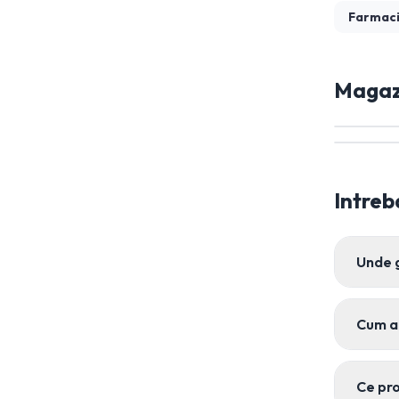
Farmac
Magazi
Intreb
Unde 
Cum a
Ce pr