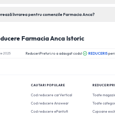
urează livrarea pentru comenzile Farmacia Anca?
educere
Farmacia Anca
Istoric
ReduceriPreturi.ro a adaugat codul
REDUCERI5
pen
ie 2025
CAUTARI POPULARE
REDUCERIPR
Cod reducere carVertical
Toate magazi
Cod reducere Answear
Toate categor
Cod reducere ePantofi
Cupoane excl