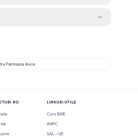
tru
Farmacia Anca
ETURI.RO
LINKURI UTILE
nele
Curs BNR
iile
ANPC
usive
SAL - UE