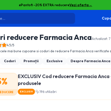
ePantofi -20% EXTRA reducere
Vezi oferta
→
Cupo
ri reducere
Farmacia Anca
Actualizat:
7
4.5
/5
cele mai bune cupoane si coduri de reducere
Farmacia Anca
verificate s
Coduri
Promoții
Exclusive
Despre
Farmacia Anca
EXCLUSIV Cod reducere Farmacia Anca 
5%
produsele
196
utilizări
EXCLUSIV
REDUCERE