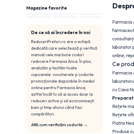
Despr
Magazine favorite
Farmacia A
farmaceuti
De ce să ai încredere în noi
consultanță
ReduceriPreturi.ro are o echipă
laborator 
dedicată care selectează și verifică
manual cele mai bune coduri
online, re
reducere
Farmacia Anca
. În plus,
Ce prod
analizăm și testăm toate
Farmacia A
cupoanele, voucherele și codurile
laboratoru
promoționale disponbile în mediul
online pentru
Farmacia Anca
,
cu Casa Na
astfel încât tu să ai acces doar la
Preparate
reduceri active și să economisești
Rețete mag
bani și timp atunci când faci
cumpărături.
Rețete ofi
Piatra Ne
Află cum verificăm codurile →
Produse cu 