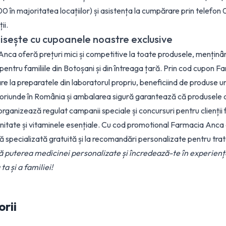
0 în majoritatea locațiilor) și asistența la cumpărare prin telefon
ii.
sește cu cupoanele noastre exclusive
nca oferă prețuri mici și competitive la toate produsele, menținând 
pentru familiile din Botoșani și din întreaga țară. Prin cod cupon F
re la preparatele din laboratorul propriu, beneficiind de produse un
r oriunde în România și ambalarea sigură garantează că produsele aj
rganizează regulat campanii speciale și concursuri pentru clienții f
nitate și vitaminele esențiale. Cu cod promotional Farmacia Anca ac
ă specializată gratuită și la recomandări personalizate pentru tra
 puterea medicinei personalizate și încredează-te în experienț
a și a familiei!
rii