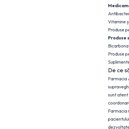
Medicame
Antibacter
Vitamine ș
Produse pe
Produse s
Bicarbonat
Produse pe
Suplimente
De ce s
Farmacia A
supraveghe
sunt atent 
coordonarea
Farmacia r
pacientulu
dezvoltate