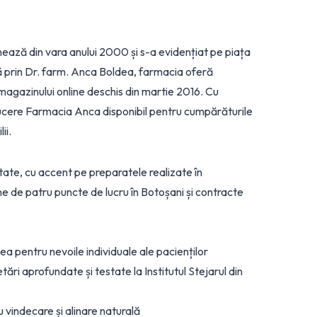
nează din vara anului 2000 și s-a evidențiat pe piața
tă prin Dr. farm. Anca Boldea, farmacia oferă
l magazinului online deschis din martie 2016. Cu
educere Farmacia Anca disponibil pentru cumpărăturile
ii.
te, cu accent pe preparatele realizate în
e de patru puncte de lucru în Botoșani și contracte
a pentru nevoile individuale ale pacienților
ri aprofundate și testate la Institutul Stejarul din
u vindecare și alinare naturală