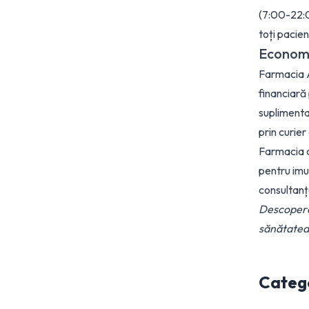
(7:00-22:0
toți pacienț
Economi
Farmacia A
financiară 
suplimenta
prin curie
Farmacia o
pentru imu
consultanț
Descoperă
sănătatea t
Catego