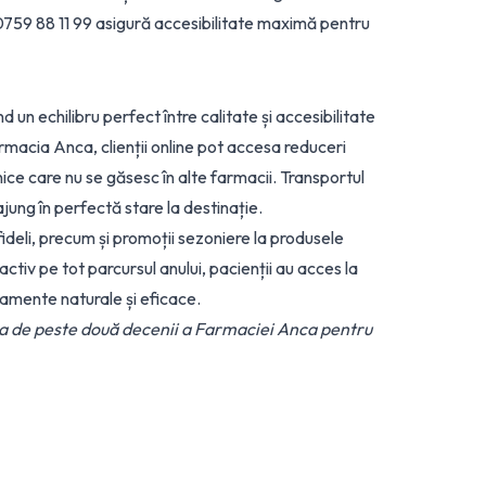
 0759 88 11 99 asigură accesibilitate maximă pentru
un echilibru perfect între calitate și accesibilitate
armacia Anca, clienții online pot accesa reduceri
ice care nu se găsesc în alte farmacii. Transportul
ung în perfectă stare la destinație.
ideli, precum și promoții sezoniere la produsele
tiv pe tot parcursul anului, pacienții au acces la
tamente naturale și eficace.
a de peste două decenii a Farmaciei Anca pentru