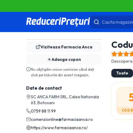
Codu
Viziteaza
Farmacia Anca
Adauga cupon
Descopera 
Nu câștigăm niciun comision când dați
Toate
click pe linkurile din acest magazin.
Date de contact
SC ANCA FARM SRL. Calea Nationala
63, Botosani
0759 88 11 99
COD 
comenzionline@farmaciaanca.ro
https://www.farmaciaanca.ro/