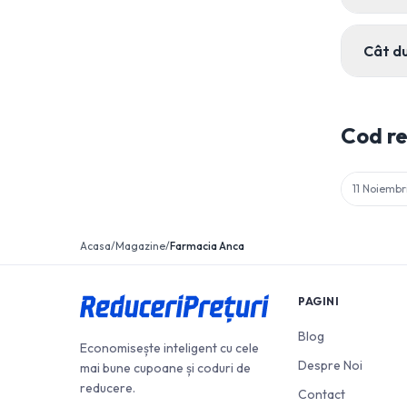
Cât d
Cod r
11 Noiembr
Acasa
/
Magazine
/
Farmacia Anca
PAGINI
Blog
Economisește inteligent cu cele
Despre Noi
mai bune cupoane și coduri de
reducere.
Contact