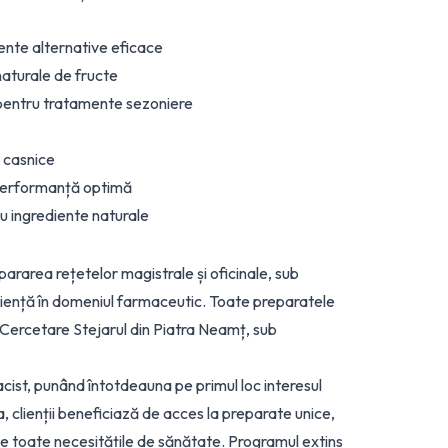
ente alternative eficace
naturale de fructe
 pentru tratamente sezoniere
e casnice
 performanță optimă
cu ingrediente naturale
ararea rețetelor magistrale și oficinale, sub
iență în domeniul farmaceutic. Toate preparatele
de Cercetare Stejarul din Piatra Neamț, sub
cist, punând întotdeauna pe primul loc interesul
 clienții beneficiază de acces la preparate unice,
pe toate necesitățile de sănătate. Programul extins