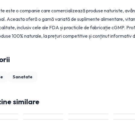
te este o companie care comercializează produse naturiste, având
nal. Aceasta oferă o gamă variată de suplimente alimentare, vitam
calitate, inclusiv cele ale FDA și practicile de fabricație cGMP. Pr
oduse 100% naturale, la prețuri competitive și conținut informativ 
rii
ie
Sanatate
ne similare