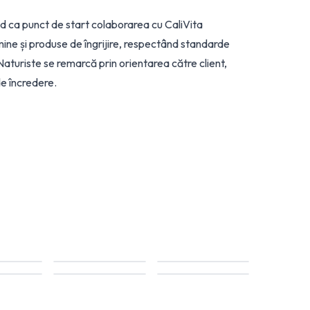
 ca punct de start colaborarea cu CaliVita
ine și produse de îngrijire, respectând standarde
oNaturiste se remarcă prin orientarea către client,
de încredere.