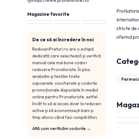
https://www.pronaturiste.ro/
ProNaturis
Magazine favorite
Internatio
stricte de 
oferind pr
De ce să ai încredere în noi
ReduceriPreturi.ro are o echipă
dedicată care selectează și verifică
Catego
manual cele mai bune coduri
reducere
Pronaturiste
. În plus,
analizăm și testăm toate
Farmac
cupoanele, voucherele și codurile
promoționale disponbile în mediul
online pentru
Pronaturiste
, astfel
Magazi
încât tu să ai acces doar la reduceri
active și să economisești bani și
timp atunci când faci cumpărături.
Află cum verificăm codurile →