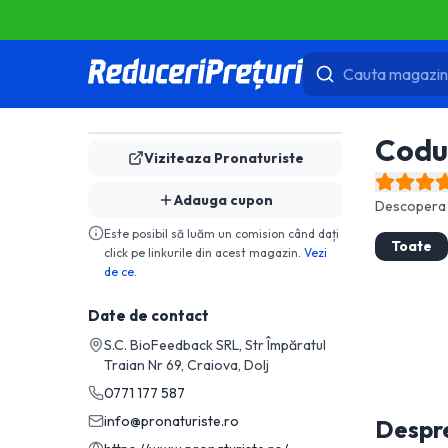
Codu
Viziteaza
Pronaturiste
Adauga cupon
Descopera 
Este posibil să luăm un comision când dați
Toate
click pe linkurile din acest magazin.
Vezi
de ce.
Date de contact
S.C. BioFeedback SRL, Str Împăratul
Traian Nr 69, Craiova, Dolj
0771 177 587
info@pronaturiste.ro
Despr