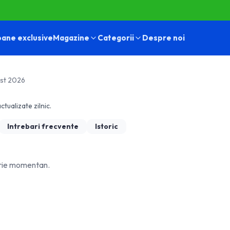
ane exclusive
Magazine
Categorii
Despre noi
ust 2026
ctualizate zilnic.
Intrebari frecvente
Istoric
orie momentan.