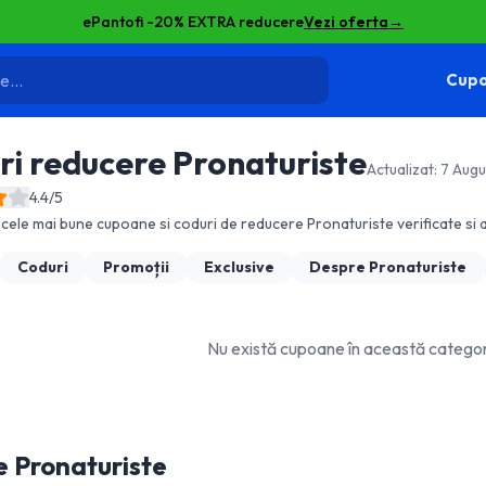
ePantofi -20% EXTRA reducere
Vezi oferta
→
Cupo
ri reducere
Pronaturiste
Actualizat:
7 Aug
4.4
/5
cele mai bune cupoane si coduri de reducere
Pronaturiste
verificate si a
Coduri
Promoții
Exclusive
Despre
Pronaturiste
Nu există cupoane în această categ
e
Pronaturiste