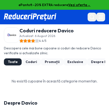
ePantofi -20% EXTRA reducere
Vezi oferta
→
Coduri reducere
Davico
Actualizat:
6 August 2026
4.4
/5
Descopera cele mai bune cupoane si coduri de reducere
Davico
verificate si actualizate zilnic.
Toate
Coduri
Promoții
Exclusive
Despre
Da
Nu există cupoane în această categorie momentan.
Despre
Davico