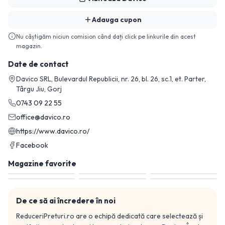
Adauga cupon
Nu câștigăm niciun comision când dați click pe linkurile din acest
magazin.
Date de contact
Davico SRL, Bulevardul Republicii, nr. 26, bl. 26, sc.1, et. Parter,
Târgu Jiu, Gorj
0743 09 22 55
office@davico.ro
https://www.davico.ro/
Facebook
Magazine favorite
De ce să ai încredere în noi
ReduceriPreturi.ro are o echipă dedicată care selectează și