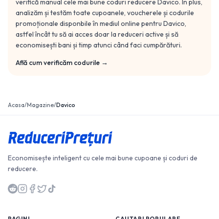
verifică manual cele mai bune coduri reducere
Davico
. În plus,
analizăm și testăm toate cupoanele, voucherele și codurile
promoționale disponbile în mediul online pentru
Davico
,
astfel încât tu să ai acces doar la reduceri active și să
economisești bani și timp atunci când faci cumpărături.
Află cum verificăm codurile →
Acasa
/
Magazine
/
Davico
Economisește inteligent cu cele mai bune cupoane și coduri de
reducere.
PAGINI
CAUTARI POPULARE