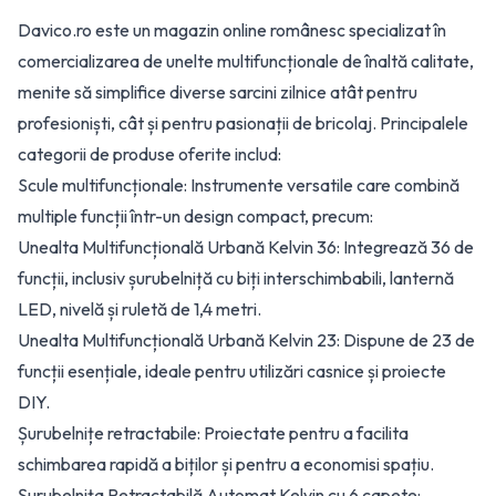
Davico.ro este un magazin online românesc specializat în
comercializarea de unelte multifuncționale de înaltă calitate,
menite să simplifice diverse sarcini zilnice atât pentru
profesioniști, cât și pentru pasionații de bricolaj. Principalele
categorii de produse oferite includ:
Scule multifuncționale: Instrumente versatile care combină
multiple funcții într-un design compact, precum:
Unealta Multifuncțională Urbană Kelvin 36: Integrează 36 de
funcții, inclusiv șurubelniță cu biți interschimbabili, lanternă
LED, nivelă și ruletă de 1,4 metri.
Unealta Multifuncțională Urbană Kelvin 23: Dispune de 23 de
funcții esențiale, ideale pentru utilizări casnice și proiecte
DIY.
Șurubelnițe retractabile: Proiectate pentru a facilita
schimbarea rapidă a biților și pentru a economisi spațiu.
Șurubelnița Retractabilă Automat Kelvin cu 6 capete: