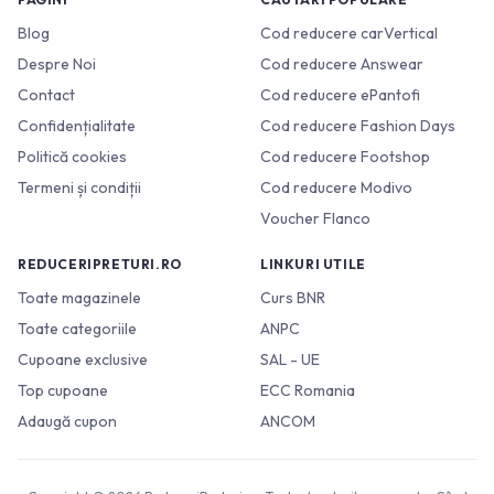
Blog
Cod reducere carVertical
Despre Noi
Cod reducere Answear
Contact
Cod reducere ePantofi
Confidențialitate
Cod reducere Fashion Days
Politică cookies
Cod reducere Footshop
Termeni și condiții
Cod reducere Modivo
Voucher Flanco
REDUCERIPRETURI.RO
LINKURI UTILE
Toate magazinele
Curs BNR
Toate categoriile
ANPC
Cupoane exclusive
SAL - UE
Top cupoane
ECC Romania
Adaugă cupon
ANCOM