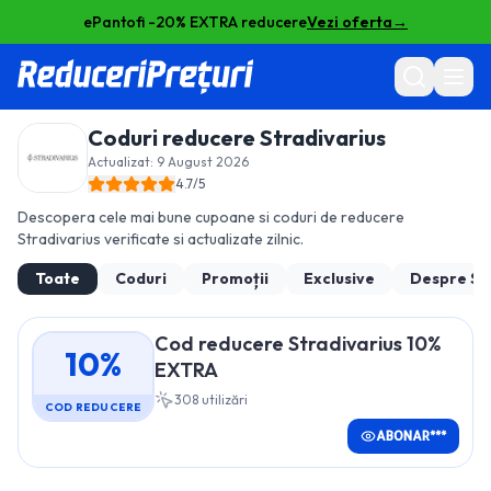
ePantofi -20% EXTRA reducere
Vezi oferta
→
Coduri reducere
Stradivarius
Actualizat:
9 August 2026
4.7
/5
Descopera cele mai bune cupoane si coduri de reducere
Stradivarius
verificate si actualizate zilnic.
Toate
Coduri
Promoții
Exclusive
Despre
St
Cod reducere Stradivarius 10%
10%
EXTRA
308
utilizări
COD REDUCERE
ABONAR***