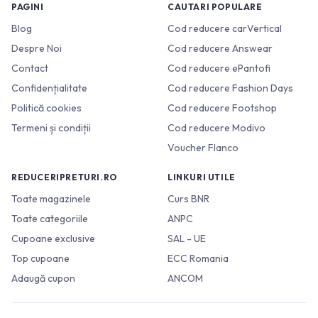
PAGINI
CAUTARI POPULARE
Blog
Cod reducere carVertical
Despre Noi
Cod reducere Answear
Contact
Cod reducere ePantofi
Confidențialitate
Cod reducere Fashion Days
Politică cookies
Cod reducere Footshop
Termeni și condiții
Cod reducere Modivo
Voucher Flanco
REDUCERIPRETURI.RO
LINKURI UTILE
Toate magazinele
Curs BNR
Toate categoriile
ANPC
Cupoane exclusive
SAL - UE
Top cupoane
ECC Romania
Adaugă cupon
ANCOM