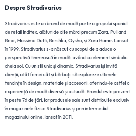
Despre
Stradivarius
Stradivarius este un brand de modă parte a grupului spaniol
de retail Inditex, alături de alte mărci precum Zara, Pull and
Bear, Massimo Dutti, Bershka, Oysho, și Zara Home. Lansat
în 1999, Stradivarius s-a născut cu scopul de a aduce o
perspectivă tinerească în modă, având ca element simbolic
cheia sol. Cu un stil unic și dinamic, Stradivarius își invită
clienții, atât femei cât și bărbați, să exploreze ultimele
tendințe în design, materiale și accesorii, oferindu-le astfel o
experiență de modă diversă și actuală. Brandul este prezent
în peste 76 de țări, iar produsele sale sunt distribuite exclusiv
în magazinele fizice Stradivarius și prin intermediul
magazinului online, lansat în 2011.