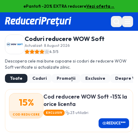
ePantofi -20% EXTRA reducere
Vezi oferta
→
Coduri reducere
WOW Soft
Actualizat:
8 August 2026
4.3
/5
Descopera cele mai bune cupoane si coduri de reducere
WOW
Soft
verificate si actualizate zilnic.
Toate
Coduri
Promoții
Exclusive
Despre
WO
Cod reducere WOW Soft -15% la
15%
orice licenta
23
utilizări
EXCLUSIV
COD REDUCERE
REDUCE***