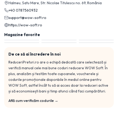
Halmeu, Satu Mare, Str. Nicolae Titulescu no. 69, România
+40 0787560932
support@wow-soft.ro
https://wow-soft.ro
Magazine favorite
De ce să ai încredere în noi
ReduceriPreturi.ro are o echipă dedicată care selectează și
verifică manual cele mai bune coduri reducere
WOW Soft
. În
plus, analizăm și testăm toate cupoanele, voucherele și
codurile promoționale disponbile în mediul online pentru
WOW Soft
, astfel încât tu să ai acces doar la reduceri active
și să economisești bani și timp atunci când faci cumpărături.
Află cum verificăm codurile →