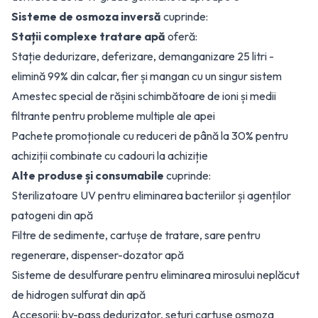
Sisteme de osmoza inversă
cuprinde:
Stații complexe tratare apă
oferă:
Stație dedurizare, deferizare, demanganizare 25 litri -
elimină 99% din calcar, fier și mangan cu un singur sistem
Amestec special de rășini schimbătoare de ioni și medii
filtrante pentru probleme multiple ale apei
Pachete promoționale cu reduceri de până la 30% pentru
achiziții combinate cu cadouri la achiziție
Alte produse și consumabile
cuprinde:
Sterilizatoare UV pentru eliminarea bacteriilor și agenților
patogeni din apă
Filtre de sedimente, cartușe de tratare, sare pentru
regenerare, dispenser-dozator apă
Sisteme de desulfurare pentru eliminarea mirosului neplăcut
de hidrogen sulfurat din apă
Accesorii: by-pass dedurizator, seturi cartușe osmoza