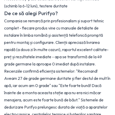
(schimb la 6-12 luni), testere duritate
De ce să alegi Purifyo?
Compania se remarcă prin profesionalism și suport tehnic
complet - fiecare produs vine cu manuale detaliate de
instalare în limba română și asistență telefonică promptă
pentru montaj și configurare. Clienții apreciază livrarea
rapidă (a doua zi în multe cazuri), raportul excelent calitate-
preț și rezultatele imediate - apa se transformă de la 49
grade germane la aproape 0 imediat după instalare.
Recenziile confirmă eficiența sistemelor: "Recomand!
Aveam 27 de grade germane duritate și fier destul de mult în
apă, iar acum am 0 grade" sau "Este foarte bună! Dacă
înainte de a monta aceasta stație apa nu era nici măcar
menajera, acum este foarte bună de băut." Sistemele de
dedurizare Purifyo prelungesc durata de viață a aparatelor
electrocasnice, centralelor termice și bateriilor sanitare,