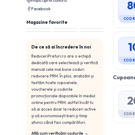
https://prm.com/ro
8
Facebook
COD 
Magazine favorite
1
De ce să ai încredere în noi
ReduceriPreturi.ro are o echipă
COD 
dedicată care selectează și verifică
manual cele mai bune coduri
reducere
PRM
. În plus, analizăm și
Cupoane
testăm toate cupoanele,
voucherele și codurile
promoționale disponbile în mediul
2
online pentru
PRM
, astfel încât tu
să ai acces doar la reduceri active
COD 
și să economisești bani și timp
atunci când faci cumpărături.
Află cum verificăm codurile →