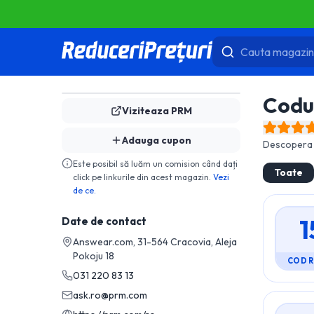
Codu
Viziteaza
PRM
Adauga cupon
Descopera 
Este posibil să luăm un comision când dați
Toate
click pe linkurile din acest magazin.
Vezi
de ce.
1
Date de contact
Answear.com, 31-564 Cracovia, Aleja
Pokoju 18
COD 
031 220 83 13
ask.ro@prm.com