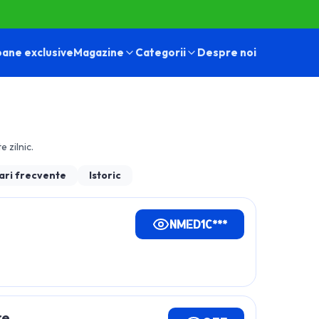
ane exclusive
Magazine
Categorii
Despre noi
e zilnic.
ari frecvente
Istoric
NMED1C***
re