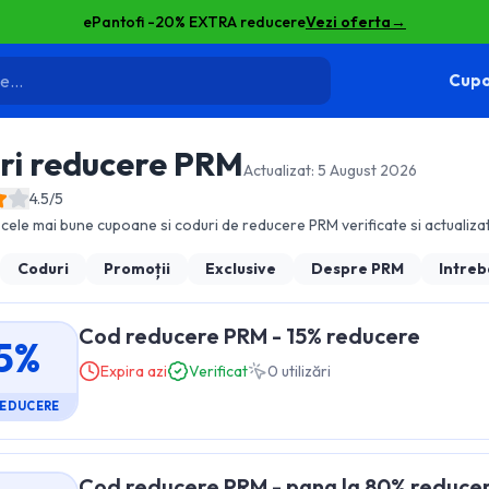
ePantofi -20% EXTRA reducere
Vezi oferta
→
Cupo
ri reducere
PRM
Actualizat:
5 August 2026
4.5
/5
cele mai bune cupoane si coduri de reducere
PRM
verificate si actualizat
Coduri
Promoții
Exclusive
Despre
PRM
Intreb
Cod reducere PRM - 15% reducere
5%
Expira azi
Verificat
0
utilizări
REDUCERE
Cod reducere PRM - pana la 80% reduce