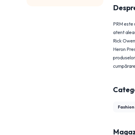
Despr
PRM este u
atent alea
Rick Owens
Heron Pres
produselor,
cumpărare 
Catego
Fashion
Magazi