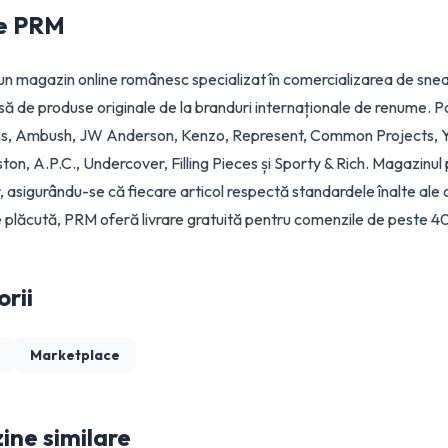
e
PRM
n magazin online românesc specializat în comercializarea de snea
să de produse originale de la branduri internaționale de renume. Po
, Ambush, JW Anderson, Kenzo, Represent, Common Projects, Y-3
ton, A.P.C., Undercover, Filling Pieces și Sporty & Rich. Magazinul
 asigurându-se că fiecare articol respectă standardele înalte ale cl
plăcută, PRM oferă livrare gratuită pentru comenzile de peste 40
rii
Marketplace
ne similare