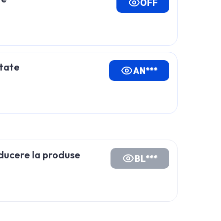
OFF
ctate
AN***
ducere la produse
BL***