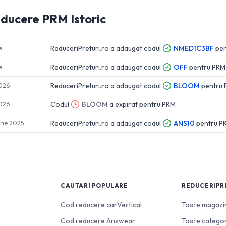
educere
PRM
Istoric
ReduceriPreturi.ro a adaugat codul
NMED1C3BF
pe
e
ReduceriPreturi.ro a adaugat codul
OFF
pentru
PRM
e
ReduceriPreturi.ro a adaugat codul
BLOOM
pentru
2026
Codul
BLOOM
a expirat pentru
PRM
2026
ReduceriPreturi.ro a adaugat codul
ANS10
pentru
P
rie 2025
CAUTARI POPULARE
REDUCERIPR
Cod reducere carVertical
Toate magazi
Cod reducere Answear
Toate categor