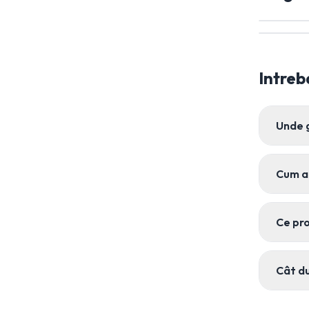
Intreb
Unde 
Cum a
Ce pro
Cât d