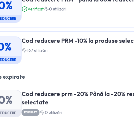
0%
Verificat
0
utilizări
REDUCERE
Cod reducere PRM -10% la produse sele
0%
167
utilizări
REDUCERE
 expirate
Cod reducere prm -20% Până la -20% re
0%
selectate
0
utilizări
EXPIRAT
REDUCERE