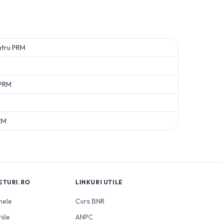
ntru
PRM
PRM
RM
ETURI.RO
LINKURI UTILE
nele
Curs BNR
iile
ANPC