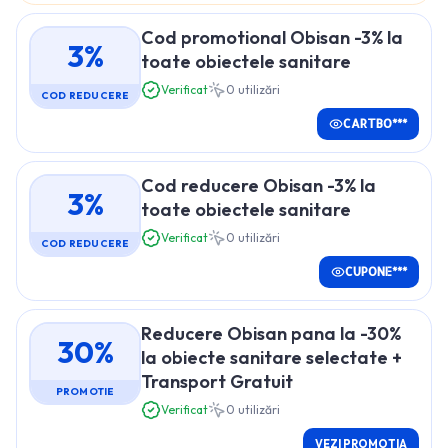
Cod promotional Obisan -3% la
3%
toate obiectele sanitare
Verificat
0
utilizări
COD REDUCERE
CARTBO***
Cod reducere Obisan -3% la
3%
toate obiectele sanitare
Verificat
0
utilizări
COD REDUCERE
CUPONE***
Reducere Obisan pana la -30%
30%
la obiecte sanitare selectate +
Transport Gratuit
PROMOTIE
Verificat
0
utilizări
VEZI PROMOTIA