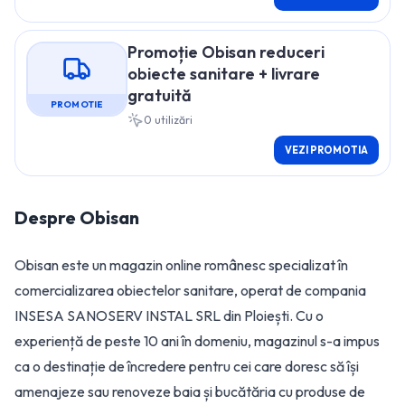
Promoție Obisan reduceri
obiecte sanitare + livrare
gratuită
PROMOTIE
0
utilizări
VEZI PROMOTIA
Despre
Obisan
Obisan este un magazin online românesc specializat în
comercializarea obiectelor sanitare, operat de compania
INSESA SANOSERV INSTAL SRL din Ploiești. Cu o
experiență de peste 10 ani în domeniu, magazinul s-a impus
ca o destinație de încredere pentru cei care doresc să își
amenajeze sau renoveze baia și bucătăria cu produse de