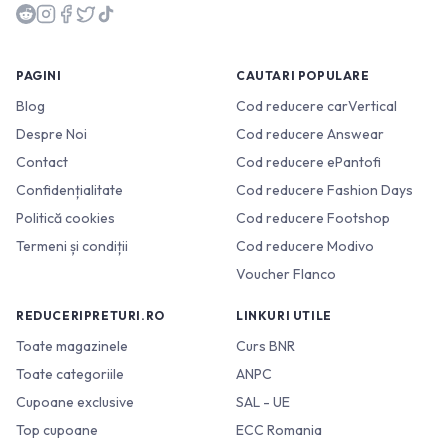
PAGINI
CAUTARI POPULARE
Blog
Cod reducere carVertical
Despre Noi
Cod reducere Answear
Contact
Cod reducere ePantofi
Confidențialitate
Cod reducere Fashion Days
Politică cookies
Cod reducere Footshop
Termeni și condiții
Cod reducere Modivo
Voucher Flanco
REDUCERIPRETURI.RO
LINKURI UTILE
Toate magazinele
Curs BNR
Toate categoriile
ANPC
Cupoane exclusive
SAL - UE
Top cupoane
ECC Romania