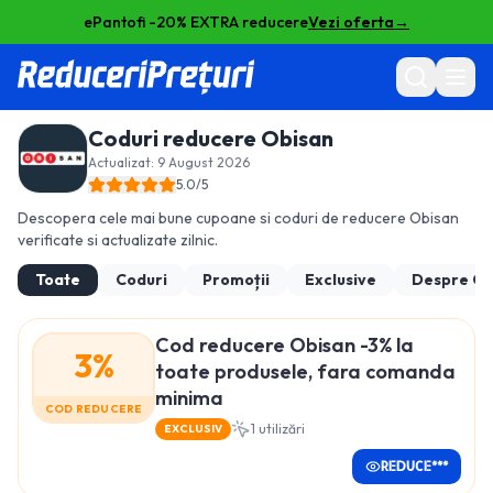
ePantofi -20% EXTRA reducere
Vezi oferta
→
Coduri reducere
Obisan
Actualizat:
9 August 2026
5.0
/5
Descopera cele mai bune cupoane si coduri de reducere
Obisan
verificate si actualizate zilnic.
Toate
Coduri
Promoții
Exclusive
Despre
Ob
Cod reducere Obisan -3% la
3%
toate produsele, fara comanda
minima
COD REDUCERE
1
utilizări
EXCLUSIV
REDUCE***