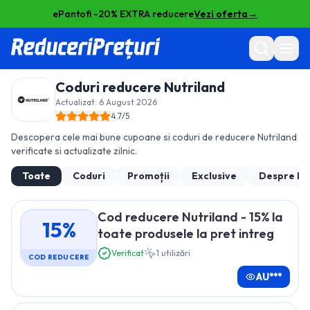
ePantofi -20% EXTRA reducere
Vezi oferta
→
Coduri reducere
Nutriland
Actualizat:
6 August 2026
4.7
/5
Descopera cele mai bune cupoane si coduri de reducere
Nutriland
verificate si actualizate zilnic.
Toate
Coduri
Promoții
Exclusive
Despre
Nu
Cod reducere Nutriland - 15% la
15%
toate produsele la pret intreg
Verificat
1
utilizări
COD REDUCERE
AU***