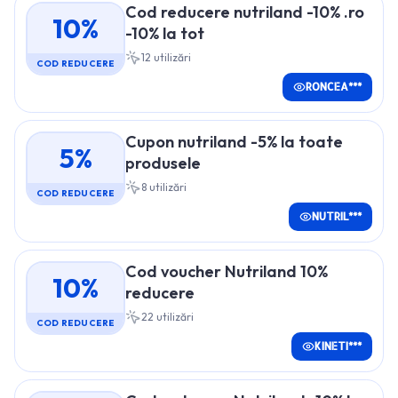
Cod reducere nutriland -10% .ro
10%
-10% la tot
12
utilizări
COD REDUCERE
RONCEA***
Cupon nutriland -5% la toate
5%
produsele
8
utilizări
COD REDUCERE
NUTRIL***
Cod voucher Nutriland 10%
10%
reducere
22
utilizări
COD REDUCERE
KINETI***