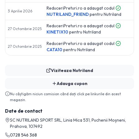
ReduceriPreturi.ro a adaugat codul
3 Aprilie 2026
NUTRILAND_FRIEND
pentru
Nutriland
ReduceriPreturi.ro a adaugat codul
27 Octombrie 2025
KINETIX10
pentru
Nutriland
ReduceriPreturi.ro a adaugat codul
27 Octombrie 2025
CATA10
pentru
Nutriland
Viziteaza
Nutriland
Adauga cupon
Nu câștigăm niciun comision când dați click pe linkurile din acest
magazin.
Date de contact
SC NUTRILAND SPORT SRL, Linia Mica 531, Puchenii Moșneni,
Prahova, 107492
0728 546 368