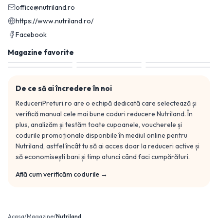
office@nutriland.ro
https://www.nutriland.ro/
Facebook
Magazine favorite
De ce să ai încredere în noi
ReduceriPreturi.ro are o echipă dedicată care selectează și
verifică manual cele mai bune coduri reducere
Nutriland
. În
plus, analizăm și testăm toate cupoanele, voucherele și
codurile promoționale disponbile în mediul online pentru
Nutriland
, astfel încât tu să ai acces doar la reduceri active și
să economisești bani și timp atunci când faci cumpărături.
Află cum verificăm codurile →
Acasa
/
Magazine
/
Nutriland