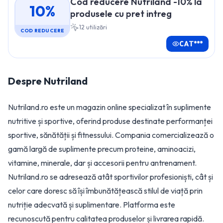
Cod reducere Nutriland -10% la
10%
produsele cu pret intreg
12
utilizări
COD REDUCERE
CAT***
Despre
Nutriland
Nutriland.ro este un magazin online specializat în suplimente
nutritive și sportive, oferind produse destinate performanței
sportive, sănătății și fitnessului. Compania comercializează o
gamă largă de suplimente precum proteine, aminoacizi,
vitamine, minerale, dar și accesorii pentru antrenament.
Nutriland.ro se adresează atât sportivilor profesioniști, cât și
celor care doresc să își îmbunătățească stilul de viață prin
nutriție adecvată și suplimentare. Platforma este
recunoscută pentru calitatea produselor și livrarea rapidă.