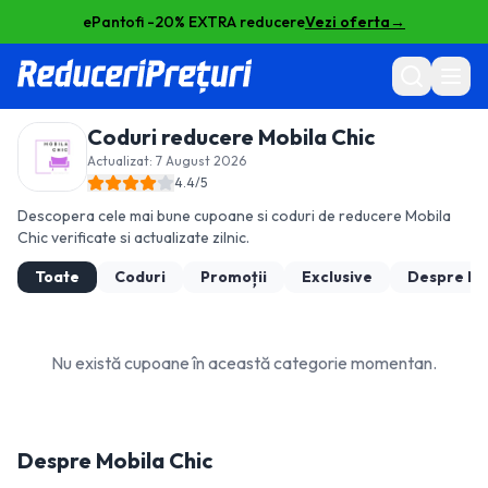
ePantofi -20% EXTRA reducere
Vezi oferta
→
Coduri reducere
Mobila Chic
Actualizat:
7 August 2026
4.4
/5
Descopera cele mai bune cupoane si coduri de reducere
Mobila
Chic
verificate si actualizate zilnic.
Toate
Coduri
Promoții
Exclusive
Despre
Mo
Nu există cupoane în această categorie momentan.
Despre
Mobila Chic