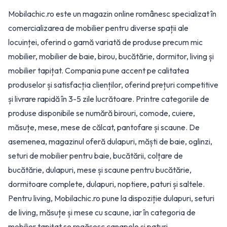
Mobilachic.ro este un magazin online românesc specializat în
comercializarea de mobilier pentru diverse spații ale
locuinței, oferind o gamă variată de produse precum mic
mobilier, mobilier de baie, birou, bucătărie, dormitor, living și
mobilier tapițat. Compania pune accent pe calitatea
produselor și satisfacția clienților, oferind prețuri competitive
și livrare rapidă în 3-5 zile lucrătoare. Printre categoriile de
produse disponibile se numără birouri, comode, cuiere,
măsuțe, mese, mese de călcat, pantofare și scaune. De
asemenea, magazinul oferă dulapuri, măști de baie, oglinzi,
seturi de mobilier pentru baie, bucătării, colțare de
bucătărie, dulapuri, mese și scaune pentru bucătărie,
dormitoare complete, dulapuri, noptiere, paturi și saltele.
Pentru living, Mobilachic.ro pune la dispoziție dulapuri, seturi
de living, măsuțe și mese cu scaune, iar în categoria de
mobilier tapițat se regăsesc canapele și paturi.