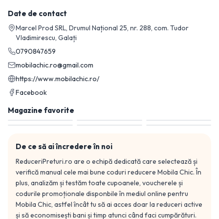
Date de contact
Marcel Prod SRL, Drumul Național 25, nr. 288, com. Tudor
Vladimirescu, Galați
0790847659
mobilachic.ro@gmail.com
https://www.mobilachic.ro/
Facebook
Magazine favorite
De ce să ai încredere în noi
ReduceriPreturi.ro are o echipă dedicată care selectează și
verifică manual cele mai bune coduri reducere
Mobila Chic
. În
plus, analizăm și testăm toate cupoanele, voucherele și
codurile promoționale disponbile în mediul online pentru
Mobila Chic
, astfel încât tu să ai acces doar la reduceri active
și să economisești bani și timp atunci când faci cumpărături.